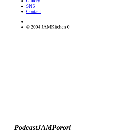
Gallery
SNS
Contact
© 2004 JAMKitchen
0
Podcast
JAM
Porori