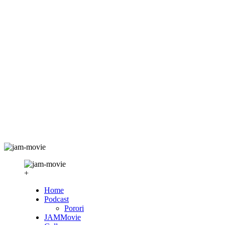
+
Home
Podcast
Porori
JAMMovie