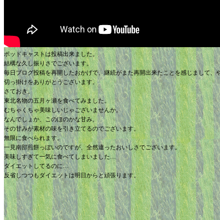
ポッドキャストは投稿出来ました。
結構な久し振りさでございます。
毎日ブログ投稿を再開したおかげで、継続がまた再開出来たことを感じまして、
切っ掛けをありがとうございます。
さておき。
東北名物の五月ヶ瀬を食べてみました。
むちゃくちゃ美味しいじゃございませんか。
なんでしょか、このほのかな甘み。
その甘みが素材の味を引き立てるのでございます。
無限に食べられます。
一見南部煎餅っぽいのですが、全然違ったおいしさでございます。
美味しすぎて一気に食べてしまいました…
ダイエットしてるのに…
反省しつつもダイエットは明日からと頑張ります。