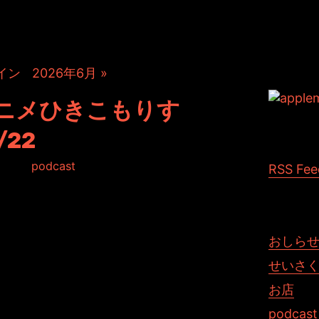
2026年5月 アーカイブ
イン
|
2026年6月 »
ニメひきこもりす
/22
d in:
podcast
RSS Fee
せて頂きました。
ざいません。
ませんしで。
いのではないか？とは感じています。
おしら
ることが出来ない不思議です。
公開遅れてしまいましたもの...困ったものだと思いました。
せいさ
お店
新出来てないぞー！と。
ってみます。
podcast