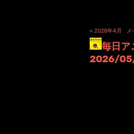
« 2026年4月
|
メ
毎日ア
2026/05
2026年5月25日 File
ポッドキャストにて公開さ
またまた不定期で申し訳ご
しかも本日の日付でもあり
この気持ちの緩みが良くな
感じながらも上手く行動す
先日はYouTubeも大幅に
気持ち引き締め直します。
時にはお叱り下さい。
こらー！ポッドキャスト更
頑張ります。ともかく頑張