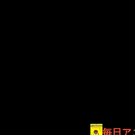
まさかの出来事ですが…
毎日ライブ配信をするよう
こんなことになる未来を考
データとしてどうなるか？
そして肌で感じるべきとの
なぜその必要があるかという
場にあるからと言えます。
どうすればライブ配信への
やるべきことをすれば改善
といったことを知っていか
しばらく続けてみます。
何か見えてくることがあれ
それでは頑張ってみます。
Tags:
毎日ア