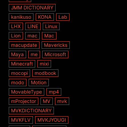
JMM DICTIONARY
kanikuso
KONA
Lab
LHX
LINE
Linux
Lion
mac
Mac
macupdate
Mavericks
Maya
me
Microsoft
Minecraft
mixi
mocopi
modbook
modo
Motion
MovableType
mp4
mProjector
MV
mvk
MVKDICTIONARY
MVKFLV
MVKJYOUGI