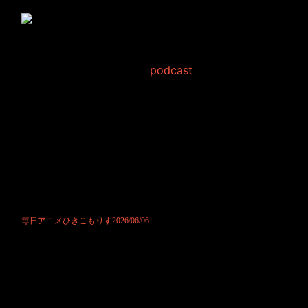
毎日アニメひきこもりす
2026/06/06
2026年6月 6日 Filed in:
podcast
ポッドキャストにて公開させて頂きました。
ブログ復活から、しっかりと続けられるようになってきたと感じます。
まだ3日目ですが。
やはり約束を公言して物事に臨むことの大切さを感じました。
この継続が絶えることないように努めます。
最近特に継続への困難さを感じてますので、とても気が引き締まりま
す。
ひきこもりすアワーだけは特に気を付けて継続を頑張ります。
お付き合いいただけますと嬉しいです。
これからもよろしくお願い致します。
毎日アニメひきこもりす2026/06/06