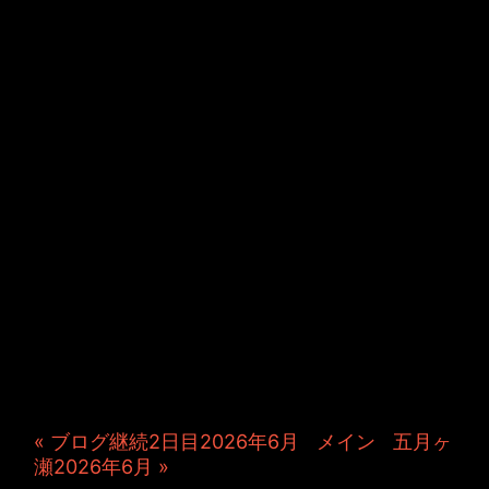
JINCO＆TOSHIYUKIがおく
る、キャラクタープロジェク
ト・JAMKitchenのこぼれ
話。毎週公開しているアニメ
ーション制作秘話や、オリジ
ナルゲーム作りを、ポロリと
つぶやきます。ポッドキャス
トでも公開中。
« ブログ継続2日目2026年6月
|
メイン
|
五月ヶ
瀬2026年6月 »