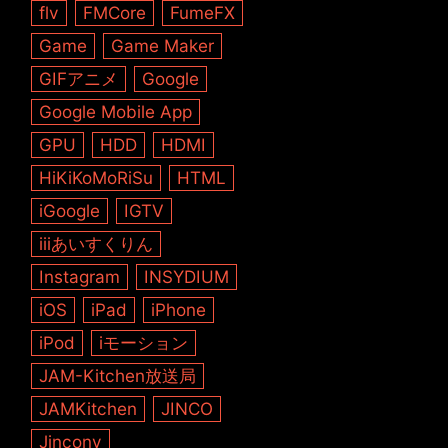
flv
FMCore
FumeFX
Game
Game Maker
GIFアニメ
Google
Google Mobile App
GPU
HDD
HDMI
HiKiKoMoRiSu
HTML
iGoogle
IGTV
iiiあいすくりん
Instagram
INSYDIUM
iOS
iPad
iPhone
iPod
iモーション
JAM-Kitchen放送局
JAMKitchen
JINCO
Jincony