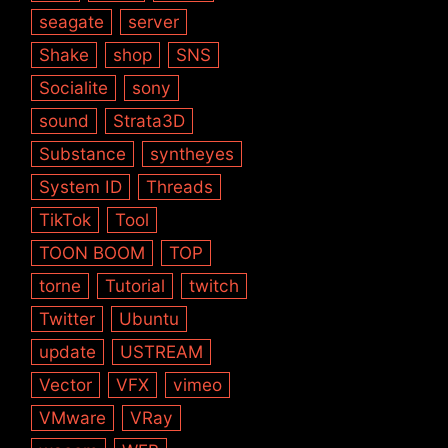
seagate
server
Shake
shop
SNS
Socialite
sony
sound
Strata3D
Substance
syntheyes
System ID
Threads
TikTok
Tool
TOON BOOM
TOP
torne
Tutorial
twitch
Twitter
Ubuntu
update
USTREAM
Vector
VFX
vimeo
VMware
VRay