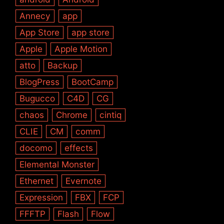
Annecy
app
App Store
app store
Apple
Apple Motion
atto
Backup
BlogPress
BootCamp
Bugucco
C4D
CG
chaos
Chrome
cintiq
CLIE
CM
comm
docomo
effects
Elemental Monster
Ethernet
Evernote
Expression
FBX
FCP
FFFTP
Flash
Flow