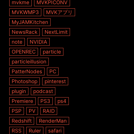
mvkme
MVKPICONV
MVKWMP3
MVKアプリ
MyJAMKitchen
NewsRack
NextLimit
note
NVIDIA
OPENREC
particle
particleillusion
PatterNodes
PC
Photoshop
pinterest
plugin
podcast
Premiere
PS3
ps4
PSP
PV
RAID
Redshift
RenderMan
RSS
Ruler
safari