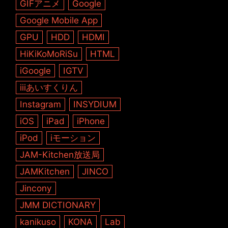
GIFアニメ
Google
Google Mobile App
GPU
HDD
HDMI
HiKiKoMoRiSu
HTML
iGoogle
IGTV
iiiあいすくりん
Instagram
INSYDIUM
iOS
iPad
iPhone
iPod
iモーション
JAM-Kitchen放送局
JAMKitchen
JINCO
Jincony
JMM DICTIONARY
kanikuso
KONA
Lab