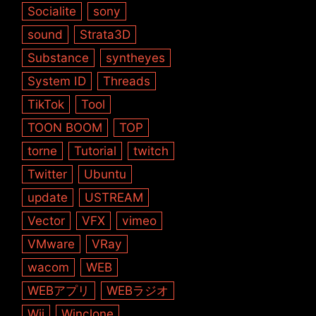
Socialite
sony
sound
Strata3D
Substance
syntheyes
System ID
Threads
TikTok
Tool
TOON BOOM
TOP
torne
Tutorial
twitch
Twitter
Ubuntu
update
USTREAM
Vector
VFX
vimeo
VMware
VRay
wacom
WEB
WEBアプリ
WEBラジオ
Wii
Winclone