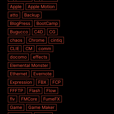
Apple
Apple Motion
atto
Backup
BlogPress
BootCamp
Bugucco
C4D
CG
chaos
Chrome
cintiq
CLIE
CM
comm
docomo
effects
Elemental Monster
Ethernet
Evernote
Expression
FBX
FCP
FFFTP
Flash
Flow
flv
FMCore
FumeFX
Game
Game Maker