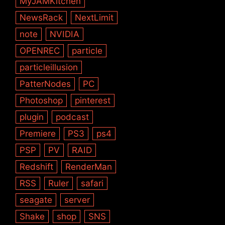
MyJAMKitchen
NewsRack
NextLimit
note
NVIDIA
OPENREC
particle
particleillusion
PatterNodes
PC
Photoshop
pinterest
plugin
podcast
Premiere
PS3
ps4
PSP
PV
RAID
Redshift
RenderMan
RSS
Ruler
safari
seagate
server
Shake
shop
SNS