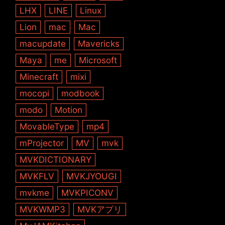
LHX
LINE
Linux
Lion
mac
Mac
macupdate
Mavericks
Maya
me
Microsoft
Minecraft
mixi
mocopi
modbook
modo
Motion
MovableType
mp4
mProjector
MV
mvk
MVKDICTIONARY
MVKFLV
MVKJYOUGI
mvkme
MVKPICONV
MVKWMP3
MVKアプリ