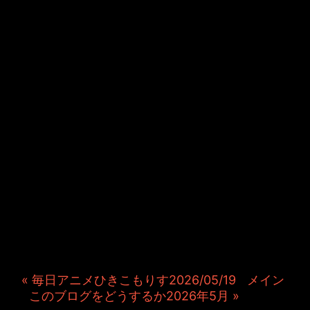
JINCO＆TOSHIYUKIがおく
る、キャラクタープロジェク
ト・JAMKitchenのこぼれ
話。毎週公開しているアニメ
ーション制作秘話や、オリジ
ナルゲーム作りを、ポロリと
つぶやきます。ポッドキャス
トでも公開中。
« 毎日アニメひきこもりす2026/05/19
|
メイン
|
このブログをどうするか2026年5月 »