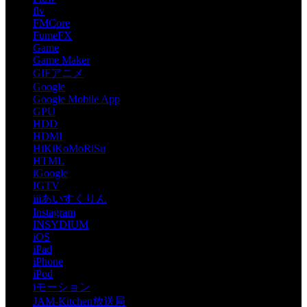
flv
FMCore
FumeFX
Game
Game Maker
GIFアニメ
Google
Google Mobile App
GPU
HDD
HDMI
HiKiKoMoRiSu
HTML
iGoogle
IGTV
iiiあいすくりん
Instagram
INSYDIUM
iOS
iPad
iPhone
iPod
iモーション
JAM-Kitchen放送局