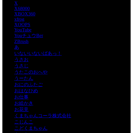
X
X68000
XBOX360
xfrog
XOOPS
YouTube
YouチュウBer
ZBrush
あ
いないいないばあっ！
うさお
うさじ
うたこのおへや
うーたん
おにのふたご
おはなひめ
お仕事
お絵かき
お花見
くまちゃんコーラ株式会社
こじんこ
こどくまちゃん