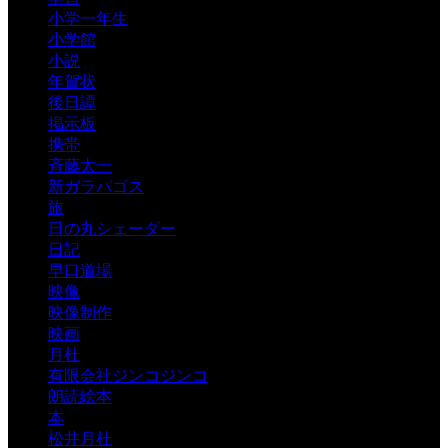
小学一年生
小学館
小説
年賀状
後日譚
掲示板
携帯
斉藤太一
新ガラパゴス
旅
日の丸シェーダー
日記
早口道場
映像
映像制作
映画
月杜
有限会社ジンコジンコ
朗読絵本
本
松井月杜