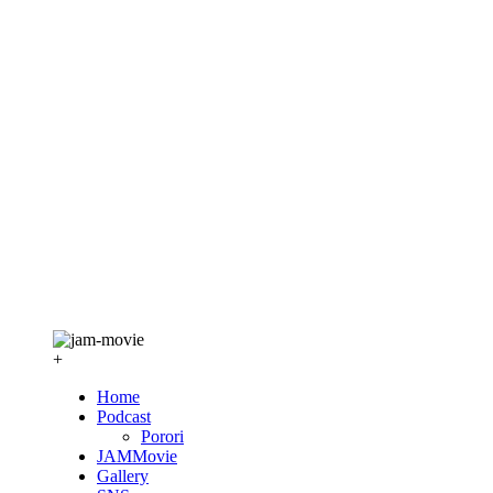
+
Home
Podcast
Porori
JAMMovie
Gallery