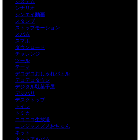
システム
シナリオ
シンエイ動画
スタンプ
ストップモーション
スパム
スマホ
ダウンロード
チャレンジ
ツール
テーマ
デコデコおしゃれバトル
デコデコタウン
デジタル駄菓子屋
デジハリ
デスクトップ
トイレ
トミカ
ニコニコ生放送
ニンジャスズメおちゅん
ネット
ネットアルバム