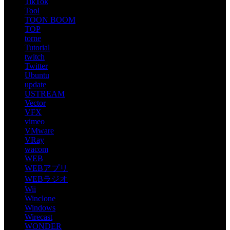
TikTok
Tool
TOON BOOM
TOP
torne
Tutorial
twitch
Twitter
Ubuntu
update
USTREAM
Vector
VFX
vimeo
VMware
VRay
wacom
WEB
WEBアプリ
WEBラジオ
Wii
Winclone
Windows
Wirecast
WONDER