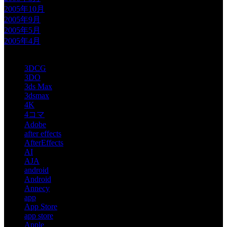
2005年10月
2005年9月
2005年5月
2005年4月
3DCG
3DO
3ds Max
3dsmax
4K
4コマ
Adobe
after effects
AfterEffects
AI
AJA
android
Android
Annecy
app
App Store
app store
Apple