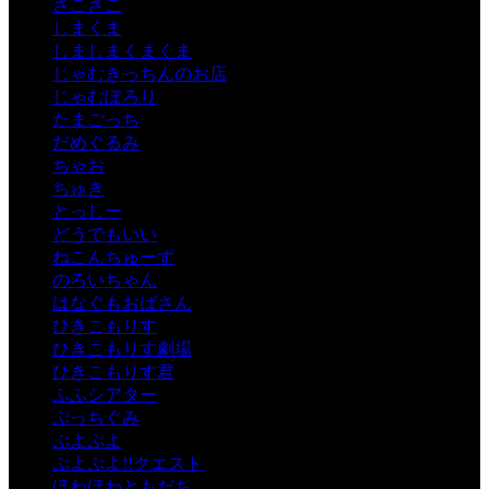
さこさこ
しまくま
しましまくまくま
じゃむきっちんのお店
じゃむぽろり
たまごっち
だめぐるみ
ちゃお
ちゅき
とっしー
どうでもいい
ねこんちゅーず
のろいちゃん
はなぐもおばさん
ひきこもりす
ひきこもりす劇場
ひきこもりす君
ふふシアター
ぷっちぐみ
ぷよぷよ
ぷよぷよ!!クエスト
ほわほわともだち