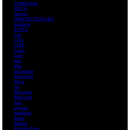
JAMKitchen
JINCO
Jincony
JMM DICTIONARY
kanikuso
KONA
Lab
LHX
LINE
Linux
Lion
mac
Mac
macupdate
Mavericks
Maya
me
Microsoft
Minecraft
mixi
mocopi
modbook
modo
Motion
MovableType