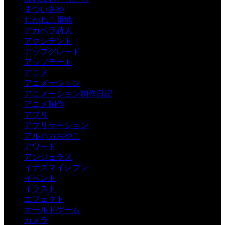
まついあや
むかねこ番地
アカペラ詩人
アクシデント
アップグレード
アップデート
アニメ
アニメーション
アニメーション制作日記
アニメ制作
アプリ
アプリケーション
アルパカおやこ
アワード
アンジェラス
イナズマイレブン
イベント
イラスト
エフェクト
オールドゲーム
カメラ