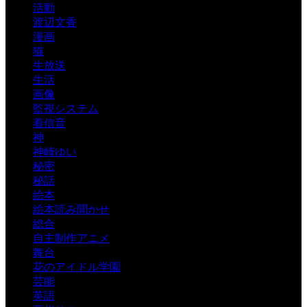
活動
渡辺文香
漫画
猫
生放送
生活
画像
監視システム
着信音
神
神崎ゆい
秘密
秘話
絵本
絵本読み聞かせ
総合
自主制作アニメ
舞台
花のアイドル学園
芸能
英語