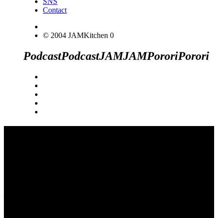
SNS
Contact
© 2004 JAMKitchen
0
Podcast
Podcast
JAM
JAM
Porori
Porori
JINCO＆TOSHIYUKIがおくる、キャ
ラクタープロジェクト・JAMKitchenの
こぼれ話。毎週公開しているアニメー
ション制作秘話や、オリジナルゲーム
作りを、ポロリとつぶやきます。ポッ
ドキャストでも公開中。