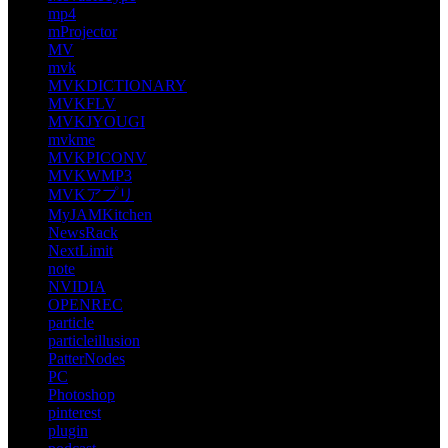
mp4
mProjector
MV
mvk
MVKDICTIONARY
MVKFLV
MVKJYOUGI
mvkme
MVKPICONV
MVKWMP3
MVKアプリ
MyJAMKitchen
NewsRack
NextLimit
note
NVIDIA
OPENREC
particle
particleillusion
PatterNodes
PC
Photoshop
pinterest
plugin