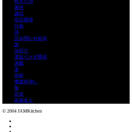
藍川りの
裏技
裏話
言語環境
計画
詩
読み聞かせ絵本
謎
迫田元
通販うさぎ部長
連載
運
開発
電源長押し
靴
音楽
高橋名人
© 2004 JAMKitchen