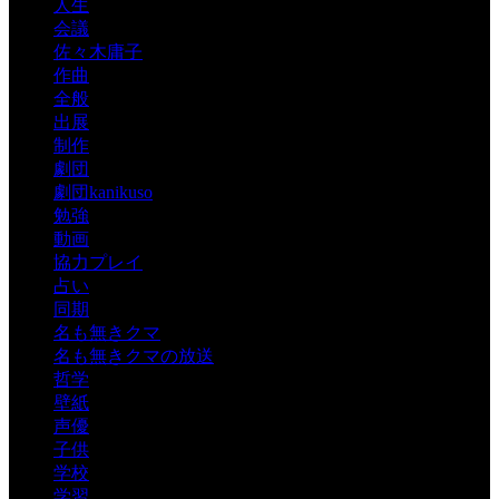
人生
会議
佐々木庸子
作曲
全般
出展
制作
劇団
劇団kanikuso
勉強
動画
協力プレイ
占い
同期
名も無きクマ
名も無きクマの放送
哲学
壁紙
声優
子供
学校
学習