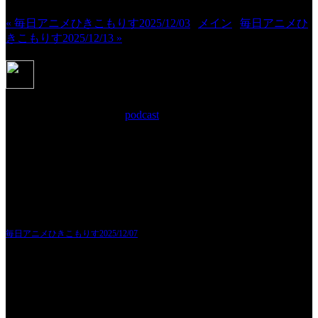
« 毎日アニメひきこもりす2025/12/03
|
メイン
|
毎日アニメひ
きこもりす2025/12/13 »
毎日アニメひきこもりす2025/12/07
2025年12月 9日 Filed in:
podcast
またまた遅くなってしまいまして申し訳ございません。
ポッドキャストにて公開させて頂きました。
このところブログをサボっております。
完全に。
これは果たして良いのか？となりますと駄目です。
そこをハッキリと感じました。
そのため何とか回復したいと思います。
頑張ります。お付き合い頂けますと嬉しいです。
毎日アニメひきこもりす2025/12/07