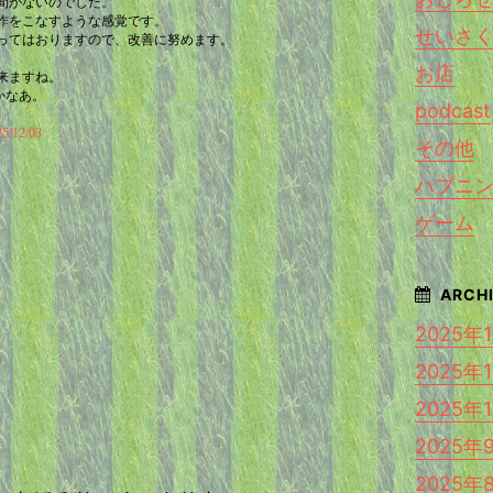
間がないのでした。
作をこなすような感覚です。
せいさ
ってはおりますので、改善に努めます。
。
お店
来ますね。
かなあ。
podcast
。
12/03
その他
ハプニ
ゲーム
2025年
2025年
2025年
2025年
2025年