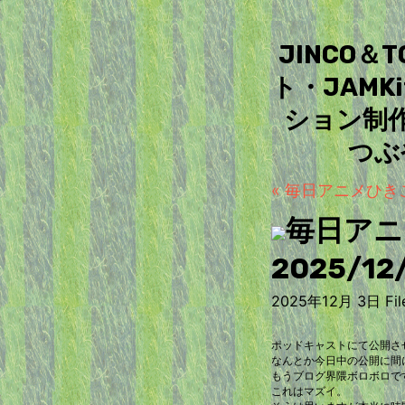
JINCO
ト・JAM
ション制
つぶ
« 毎日アニメひきこも
毎日アニ
2025/12
2025年12月 3日 File
ポッドキャストにて公開さ
なんとか今日中の公開に間
もうブログ界隈ボロボロで
これはマズイ。