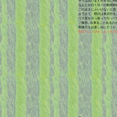
そうは思いますが本当に時
なんとか日々日々の動画制
このままじゃいけないと思
さてさて。明日は東京行き
リス君を引っ張って行って
ご報告...出来ることあるの
明後日をお楽しみにどうか
毎日アニメひきこもりす2025/