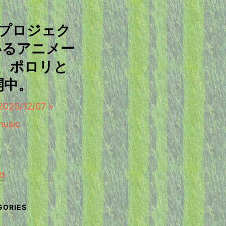
ープロジェク
いるアニメー
、ポロリと
開中。
/12/07 »
d
せ