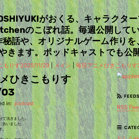
＆TOSHIYUKIがおくる、キャラクタ
Kitchenのこぼれ話。毎週公開して
作秘話や、オリジナルゲーム作りを
やきます。ポッドキャストでも公
りす2025/11/29
|
メイン
|
毎日アニメひきこもりす2025
メひきこもりす
/03
d in:
podcast
RSS Fee
せて頂きました。
に合いました。
す。
おしら