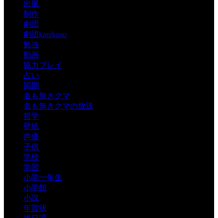
出展
制作
劇団
劇団kanikuso
勉強
動画
協力プレイ
占い
同期
名も無きクマ
名も無きクマの放送
哲学
壁紙
声優
子供
学校
学習
小学一年生
小学館
小説
年賀状