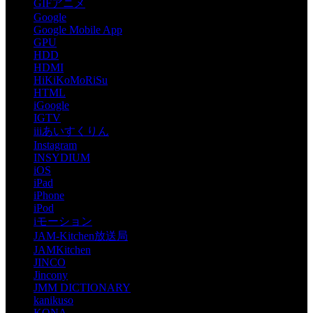
GIFアニメ
Google
Google Mobile App
GPU
HDD
HDMI
HiKiKoMoRiSu
HTML
iGoogle
IGTV
iiiあいすくりん
Instagram
INSYDIUM
iOS
iPad
iPhone
iPod
iモーション
JAM-Kitchen放送局
JAMKitchen
JINCO
Jincony
JMM DICTIONARY
kanikuso
KONA