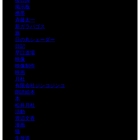
後日譚
掲示板
携帯
斉藤太一
新ガラパゴス
旅
日の丸シェーダー
日記
早口道場
映像
映像制作
映画
月杜
有限会社ジンコジンコ
朗読絵本
本
松井月杜
活動
渡辺文香
漫画
猫
生放送