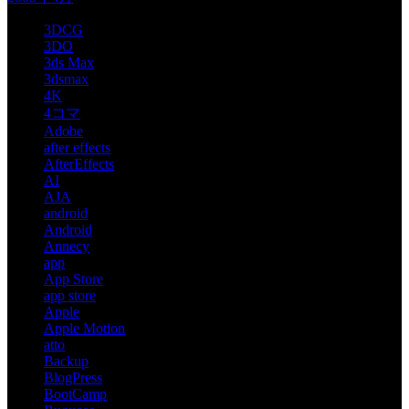
3DCG
3DO
3ds Max
3dsmax
4K
4コマ
Adobe
after effects
AfterEffects
AI
AJA
android
Android
Annecy
app
App Store
app store
Apple
Apple Motion
atto
Backup
BlogPress
BootCamp