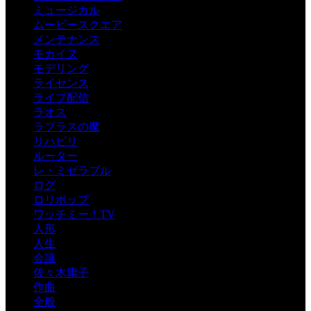
ミュージカル
ムービースクエア
メンテナンス
モカイヌ
モデリング
ライセンス
ライブ配信
ラオス
ラプラスの魔
リハビリ
ルーター
レ・ミゼラブル
ログ
ロリポップ
ワッチミー！TV
人形
人生
会議
佐々木庸子
作曲
全般