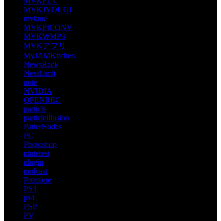
MVKFLV
MVKJYOUGI
mvkme
MVKPICONV
MVKWMP3
MVKアプリ
MyJAMKitchen
NewsRack
NextLimit
note
NVIDIA
OPENREC
particle
particleillusion
PatterNodes
PC
Photoshop
pinterest
plugin
podcast
Premiere
PS3
ps4
PSP
PV