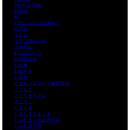
YouチュウBer
ZBrush
あ
いないいないばあっ！
うさお
うさじ
うたこのおへや
うーたん
おにのふたご
おはなひめ
お仕事
お絵かき
お花見
くまちゃんコーラ株式会社
こじんこ
こどくまちゃん
さこさこ
しまくま
しましまくまくま
じゃむきっちんのお店
じゃむぽろり