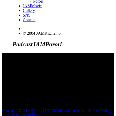
Porori
JAMMovie
Gallery
SNS
Contact
© 2004 JAMKitchen
0
Podcast
JAM
Porori
JINCO＆TOSHIYUKIがおくる、キャ
ラクタープロジェクト・JAMKitchenの
こぼれ話。毎週公開しているアニメー
ション制作秘話や、オリジナルゲーム
作りを、ポロリとつぶやきます。ポッ
ドキャストでも公開中。
« 毎日アニメひきこもりす2025/07/23
|
メイン
|
でも何で26な
のです？2025年7月 »