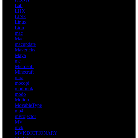
Lab
LHX
LINE
Linux
Lion
mac
Mac
macupdate
Mavericks
Maya
me
Microsoft
Minecraft
mixi
mocopi
modbook
modo
Motion
MovableType
mp4
mProjector
MV
mvk
MVKDICTIONARY