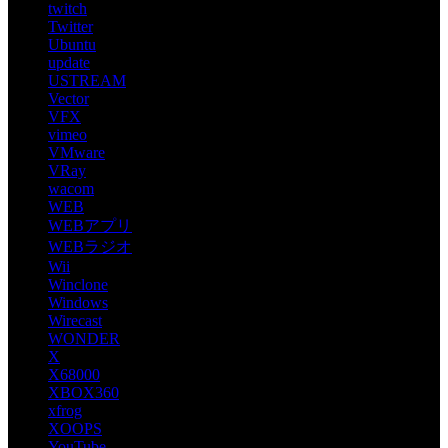
twitch
Twitter
Ubuntu
update
USTREAM
Vector
VFX
vimeo
VMware
VRay
wacom
WEB
WEBアプリ
WEBラジオ
Wii
Winclone
Windows
Wirecast
WONDER
X
X68000
XBOX360
xfrog
XOOPS
YouTube