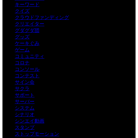
キーワード
クイズ
クラウドファンディング
クリエイター
グダグダ団
グッズ
ケーキぐみ
ゲーム
コミュニティ
コロナ
コンソール
コンテスト
サイン会
サクラ
サポート
サーバー
システム
シナリオ
シンエイ動画
スタンプ
ストップモーション