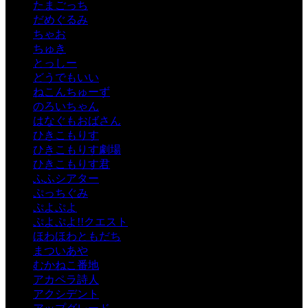
たまごっち
だめぐるみ
ちゃお
ちゅき
とっしー
どうでもいい
ねこんちゅーず
のろいちゃん
はなぐもおばさん
ひきこもりす
ひきこもりす劇場
ひきこもりす君
ふふシアター
ぷっちぐみ
ぷよぷよ
ぷよぷよ!!クエスト
ほわほわともだち
まついあや
むかねこ番地
アカペラ詩人
アクシデント