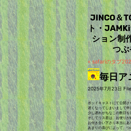
JINCO
ト・JAM
ション制
つぶ
« safariのタブ2
毎日アニ
2025年7月23日 File
ポッドキャストにて公開さ
遅くなってしまいまして申
少し遅れがちなこの数日を
そしてリス君は、お便りが
お付き合い下さり本当にあ
あまりの喜びによって、つ