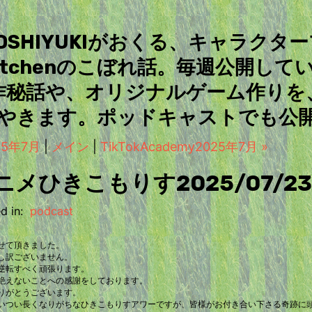
＆TOSHIYUKIがおくる、キャラクタ
Kitchenのこぼれ話。毎週公開して
作秘話や、オリジナルゲーム作りを
やきます。ポッドキャストでも公
025年7月
|
メイン
|
TikTokAcademy2025年7月 »
メひきこもりす2025/07/23
d in:
podcast
せて頂きました。
し訳ございません。
逆転すべく頑張ります。
絶えないことへの感謝をしております。
りがとうございます。
いつい長くなりがちなひきこもりすアワーですが、皆様がお付き合い下さる奇跡に