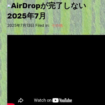
AirDropが完了しない
2025年7月
2025年7月13日 Filed in:
その他