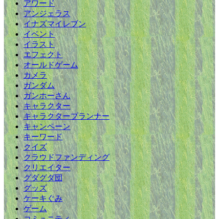
アワード
アンジェラス
イナズマイレブン
イベント
イラスト
エフェクト
オールドゲーム
カメラ
ガンダム
ガンホーさん
キャラクター
キャラクタープランナー
キャンペーン
キーワード
クイズ
クラウドファンディング
クリエイター
グダグダ団
グッズ
ケーキぐみ
ゲーム
コミュニティ