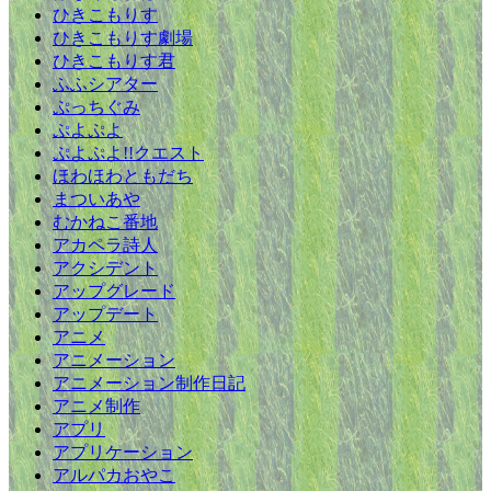
ひきこもりす
ひきこもりす劇場
ひきこもりす君
ふふシアター
ぷっちぐみ
ぷよぷよ
ぷよぷよ!!クエスト
ほわほわともだち
まついあや
むかねこ番地
アカペラ詩人
アクシデント
アップグレード
アップデート
アニメ
アニメーション
アニメーション制作日記
アニメ制作
アプリ
アプリケーション
アルパカおやこ