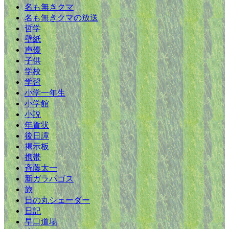
名も無きクマ
名も無きクマの放送
哲学
壁紙
声優
子供
学校
学習
小学一年生
小学館
小説
年賀状
後日譚
掲示板
携帯
斉藤太一
新ガラパゴス
旅
日の丸シェーダー
日記
早口道場