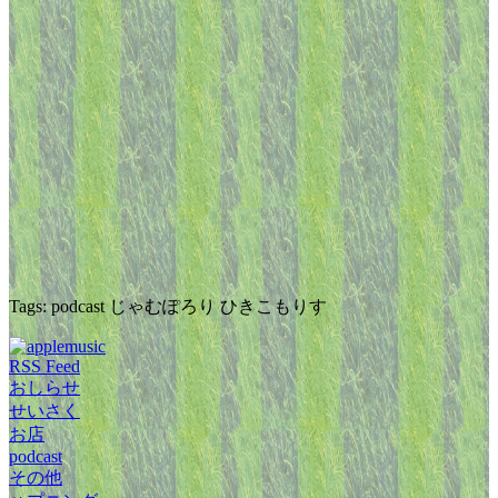
Tags: podcast じゃむぽろり ひきこもりす
RSS Feed
おしらせ
せいさく
お店
podcast
その他