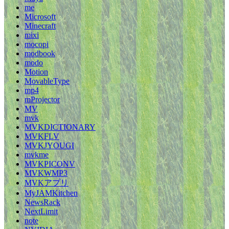
me
Microsoft
Minecraft
mixi
mocopi
modbook
modo
Motion
MovableType
mp4
mProjector
MV
mvk
MVKDICTIONARY
MVKFLV
MVKJYOUGI
mvkme
MVKPICONV
MVKWMP3
MVKアプリ
MyJAMKitchen
NewsRack
NextLimit
note