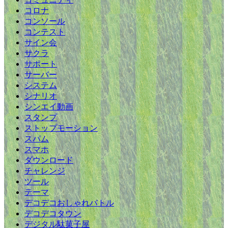
コロナ
コンソール
コンテスト
サイン会
サクラ
サポート
サーバー
システム
シナリオ
シンエイ動画
スタンプ
ストップモーション
スパム
スマホ
ダウンロード
チャレンジ
ツール
テーマ
デコデコおしゃれバトル
デコデコタウン
デジタル駄菓子屋