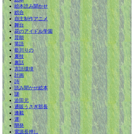
絵本読み聞かせ
総合
自主制作アニメ
舞台
花のアイドル学園
芸能
英語
藍川りの
裏技
裏話
言語環境
計画
詩
読み聞かせ絵本
謎
迫田元
通販うさぎ部長
連載
運
開発
電源長押し