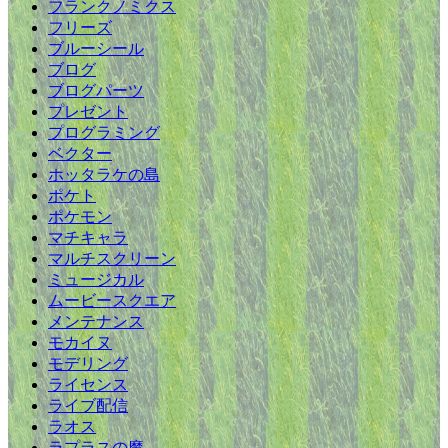
フランクノミクス
フリーズ
ブルーシール
ブログ
ブログパーツ
プレゼント
プログラミング
ベクター
ホッタラケの島
ポケト
ポケモン
マチキャラ
マルチスクリーン
ミュージカル
ムービースクエア
メンテナンス
モカイヌ
モデリング
ライセンス
ライブ配信
ラオス
ラプラスの魔