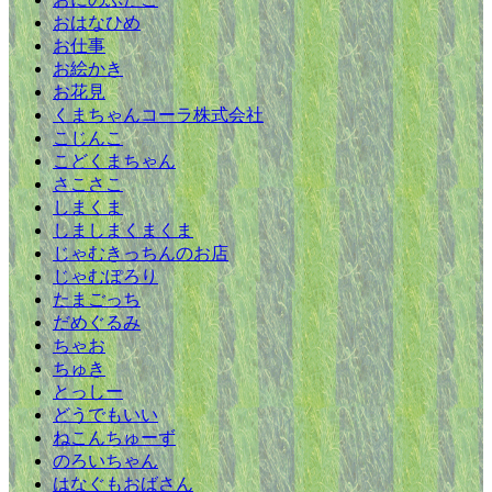
おはなひめ
お仕事
お絵かき
お花見
くまちゃんコーラ株式会社
こじんこ
こどくまちゃん
さこさこ
しまくま
しましまくまくま
じゃむきっちんのお店
じゃむぽろり
たまごっち
だめぐるみ
ちゃお
ちゅき
とっしー
どうでもいい
ねこんちゅーず
のろいちゃん
はなぐもおばさん