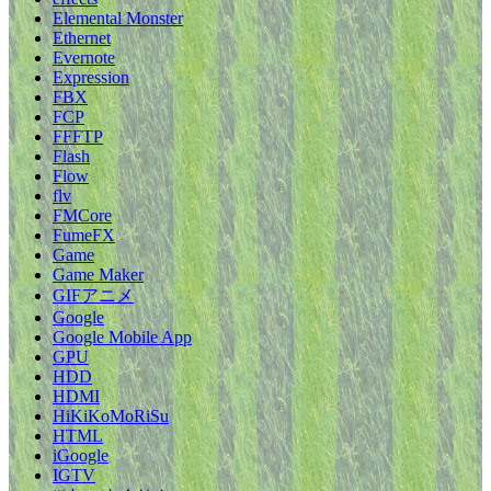
Elemental Monster
Ethernet
Evernote
Expression
FBX
FCP
FFFTP
Flash
Flow
flv
FMCore
FumeFX
Game
Game Maker
GIFアニメ
Google
Google Mobile App
GPU
HDD
HDMI
HiKiKoMoRiSu
HTML
iGoogle
IGTV