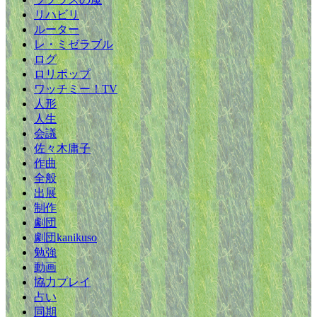
リハビリ
ルーター
レ・ミゼラブル
ログ
ロリポップ
ワッチミー！TV
人形
人生
会議
佐々木庸子
作曲
全般
出展
制作
劇団
劇団kanikuso
勉強
動画
協力プレイ
占い
同期