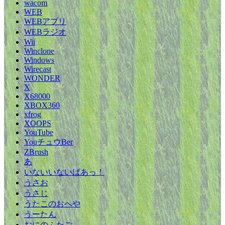
wacom
WEB
WEBアプリ
WEBラジオ
Wii
Winclone
Windows
Wirecast
WONDER
X
X68000
XBOX360
xfrog
XOOPS
YouTube
YouチュウBer
ZBrush
あ
いないいないばあっ！
うさお
うさじ
うたこのおへや
うーたん
おにのふたご