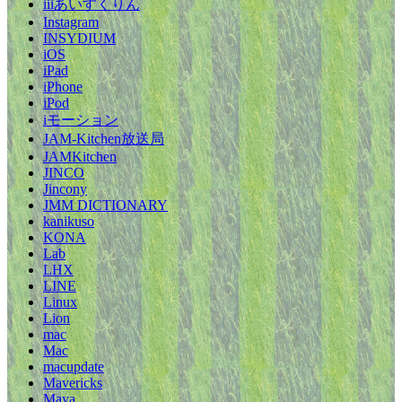
iiiあいすくりん
Instagram
INSYDIUM
iOS
iPad
iPhone
iPod
iモーション
JAM-Kitchen放送局
JAMKitchen
JINCO
Jincony
JMM DICTIONARY
kanikuso
KONA
Lab
LHX
LINE
Linux
Lion
mac
Mac
macupdate
Mavericks
Maya