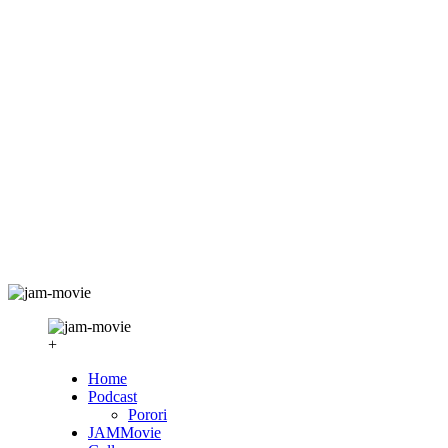
+
Home
Podcast
Porori
JAMMovie