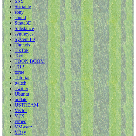
SNS
Socialite
sony
sound
Strata3D
Substance
syntheyes
System ID
Threads
TikTok
Tool
TOON BOOM
TOP
torne
Tutorial
twitch
Twitter
Ubuntu
update
USTREAM
Vector
VFX
vimeo
VMware
VRay