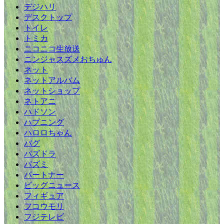
デジハリ
デスクトップ
トイレ
トミカ
ニコニコ生放送
ニンジャスズメおちゅん
ネット
ネットアルバム
ネットショップ
ネトアニ
ハドソン
ハプニング
ハロロちゃん
バグ
パズドラ
パズミ
パートナー
ビッグニュース
フィギュア
フコウモリ
フジテレビ