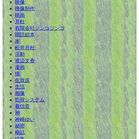
映像
映像制作
映画
月杜
有限会社ジンコジンコ
朗読絵本
本
松井月杜
活動
渡辺文香
漫画
猫
生放送
生活
画像
監視システム
着信音
神
神崎ゆい
秘密
秘話
絵本