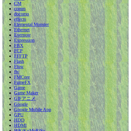
CM
comm
docomo
effects
Elemental Monster
Ethernet
Evernote
Expression
FBX
FCP
FFFTP
Flash
Flow
flv
FMCore
FumeFX
Game
Game Maker
GIFアニメ
Google
Google Mobile App
GPU
HDD
HDMI
HiKiKoMoRiSu