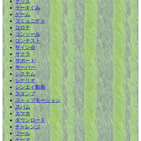
グッズ
ケーキぐみ
ゲーム
コミュニティ
コロナ
コンソール
コンテスト
サイン会
サクラ
サポート
サーバー
システム
シナリオ
シンエイ動画
スタンプ
ストップモーション
スパム
スマホ
ダウンロード
チャレンジ
ツール
テーマ