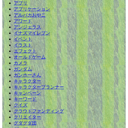
アプリ
アプリケーション
アルパカおやこ
アワード
アンジェラス
イナズマイレブン
イベント
イラスト
エフェクト
オールドゲーム
カメラ
ガンダム
ガンホーさん
キャラクター
キャラクタープランナー
キャンペーン
キーワード
クイズ
クラウドファンディング
クリエイター
グダグダ団