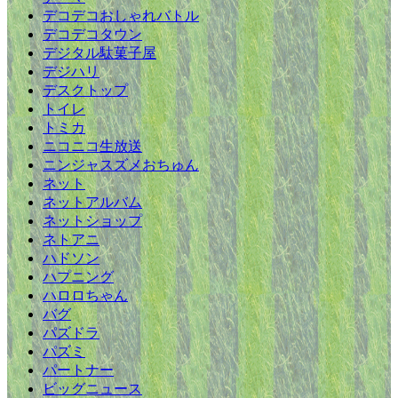
デコデコおしゃれバトル
デコデコタウン
デジタル駄菓子屋
デジハリ
デスクトップ
トイレ
トミカ
ニコニコ生放送
ニンジャスズメおちゅん
ネット
ネットアルバム
ネットショップ
ネトアニ
ハドソン
ハプニング
ハロロちゃん
バグ
パズドラ
パズミ
パートナー
ビッグニュース