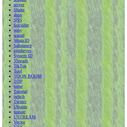
server
Shake
shop
SNS
Socialite
sony
sound
Strata3D
Substance
syntheyes
System ID
Threads
TikTok
Tool
TOON BOOM
TOP
torne
Tutorial
twitch
Twitter
Ubuntu
update
USTREAM
Vector