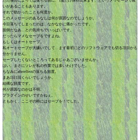
ただ場合によっては落ちる前に、1度だけ保存出来ます、というメッセージで救
いがあることもあります。
それで助かったことも何度か。
このメッセージのあるなしは何が原因なのでしょうか。
今日落ちてしまったのは…なかなかに痛かったです。
面倒だなあ…との気持ちでいっぱいです。
だったらマメなセーブをですよね。
もしくはオートセーブ。
私オートセーブが大嫌いでして…まず最初にどのソフトウェアでも切る項目かも
分かりません。
セーブしたくないところってあるじゃあございませんか。
はい。まさにソレが私の作業では多いわけでした。
ちなみにaftereffectの落ちる頻度。
まあ1日1回くらいでしょうか。
結構な頻度です。
何が原因なのかは不明。
プラグインのせいですかねぇ。
ともかく、ここぞの時にはセーブを！でした。