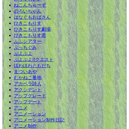
ねこんちゅーず
のろいちゃん
はなぐもおばさん
ひきこもりす
ひきこもりす劇場
ひきこもりす君
ふふシアター
ぷっちぐみ
ぷよぷよ
ぷよぷよ!!クエスト
ほわほわともだち
まついあや
むかねこ番地
アカペラ詩人
アクシデント
アップグレード
アップデート
アニメ
アニメーション
アニメーション制作日記
アニメ制作