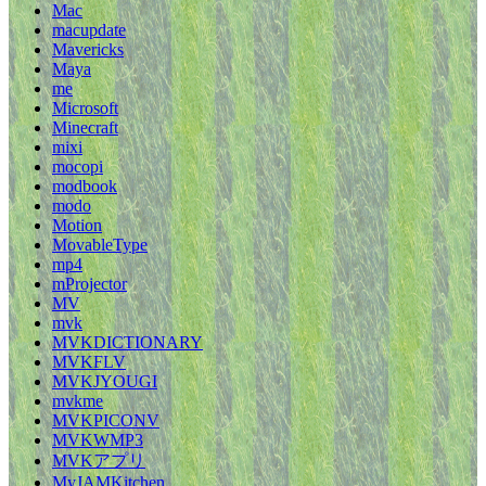
Mac
macupdate
Mavericks
Maya
me
Microsoft
Minecraft
mixi
mocopi
modbook
modo
Motion
MovableType
mp4
mProjector
MV
mvk
MVKDICTIONARY
MVKFLV
MVKJYOUGI
mvkme
MVKPICONV
MVKWMP3
MVKアプリ
MyJAMKitchen