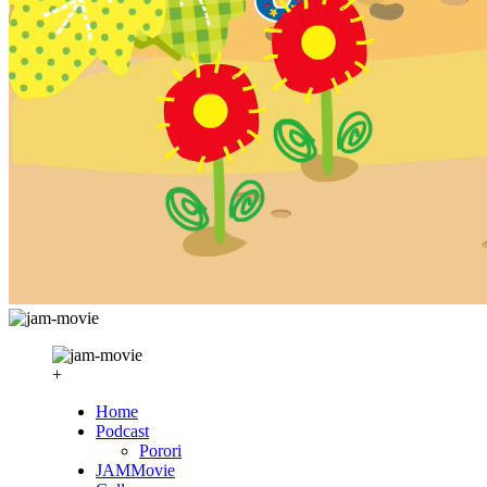
+
Home
Podcast
Porori
JAMMovie