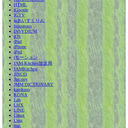
HTML
iGoogle
IGTV
iiiあいすくりん
Instagram
INSYDIUM
iOS
iPad
iPhone
iPod
iモーション
JAM-Kitchen放送局
JAMKitchen
JINCO
Jincony
JMM DICTIONARY
kanikuso
KONA
Lab
LHX
LINE
Linux
Lion
mac