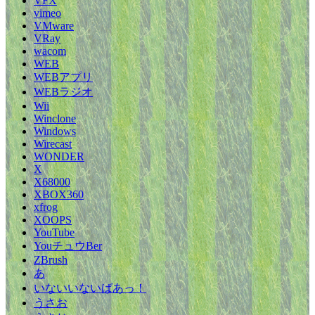
VFX
vimeo
VMware
VRay
wacom
WEB
WEBアプリ
WEBラジオ
Wii
Winclone
Windows
Wirecast
WONDER
X
X68000
XBOX360
xfrog
XOOPS
YouTube
YouチュウBer
ZBrush
あ
いないいないばあっ！
うさお