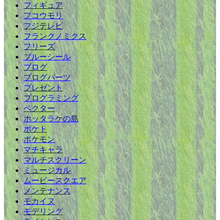
フィギュア
フコウモリ
フジテレビ
フランクノミクス
フリーズ
ブルーシール
ブログ
ブログパーツ
プレゼント
プログラミング
ベクター
ホッタラケの島
ポケト
ポケモン
マチキャラ
マルチスクリーン
ミュージカル
ムービースクエア
メンテナンス
モカイヌ
モデリング