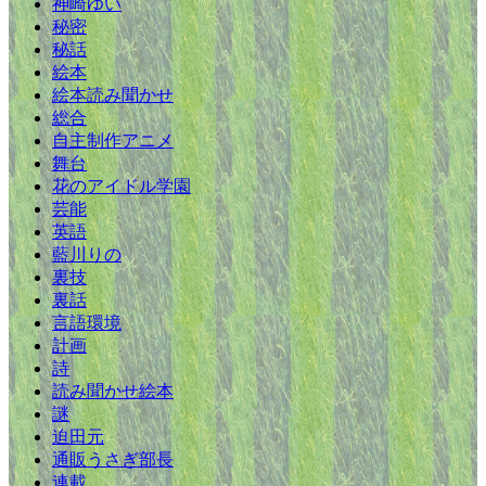
神崎ゆい
秘密
秘話
絵本
絵本読み聞かせ
総合
自主制作アニメ
舞台
花のアイドル学園
芸能
英語
藍川りの
裏技
裏話
言語環境
計画
詩
読み聞かせ絵本
謎
迫田元
通販うさぎ部長
連載