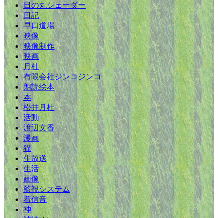
日の丸シェーダー
日記
早口道場
映像
映像制作
映画
月杜
有限会社ジンコジンコ
朗読絵本
本
松井月杜
活動
渡辺文香
漫画
猫
生放送
生活
画像
監視システム
着信音
神