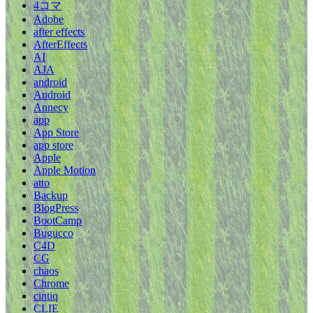
4コマ
Adobe
after effects
AfterEffects
AI
AJA
android
Android
Annecy
app
App Store
app store
Apple
Apple Motion
atto
Backup
BlogPress
BootCamp
Bugucco
C4D
CG
chaos
Chrome
cintiq
CLIE