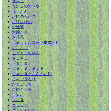
うさじ
うたこのおへや
うーたん
おにのふたご
おはなひめ
お仕事
お絵かき
お花見
くまちゃんコーラ株式会社
こじんこ
こどくまちゃん
さこさこ
しまくま
しましまくまくま
じゃむきっちんのお店
じゃむぽろり
たまごっち
だめぐるみ
ちゃお
ちゅき
とっしー
どうでもいい