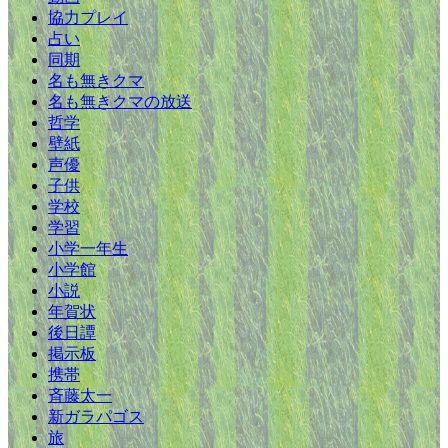
協力プレイ
占い
同期
名も無きクマ
名も無きクマの放送
哲学
壁紙
声優
子供
学校
学習
小学一年生
小学館
小説
年賀状
後日譚
掲示板
携帯
斉藤太一
新ガラパゴス
旅