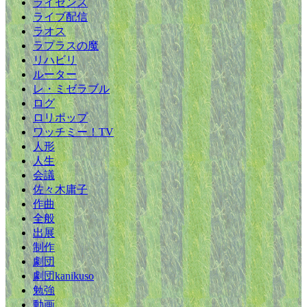
ライセンス
ライブ配信
ラオス
ラプラスの魔
リハビリ
ルーター
レ・ミゼラブル
ログ
ロリポップ
ワッチミー！TV
人形
人生
会議
佐々木庸子
作曲
全般
出展
制作
劇団
劇団kanikuso
勉強
動画