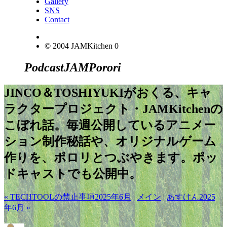
Gallery
SNS
Contact
© 2004 JAMKitchen
0
Podcast
JAM
Porori
JINCO＆TOSHIYUKIがおくる、キャ
ラクタープロジェクト・JAMKitchenの
こぼれ話。毎週公開しているアニメー
ション制作秘話や、オリジナルゲーム
作りを、ポロリとつぶやきます。ポッ
ドキャストでも公開中。
« TECHTOOLの禁止事項2025年6月
|
メイン
|
あすけん2025
年6月 »