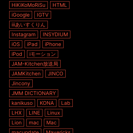
HiKiKoMoRiSu
HTML
iGoogle
IGTV
iiiあいすくりん
Instagram
INSYDIUM
iOS
iPad
iPhone
iPod
iモーション
JAM-Kitchen放送局
JAMKitchen
JINCO
Jincony
JMM DICTIONARY
kanikuso
KONA
Lab
LHX
LINE
Linux
Lion
mac
Mac
macupdate
Mavericks