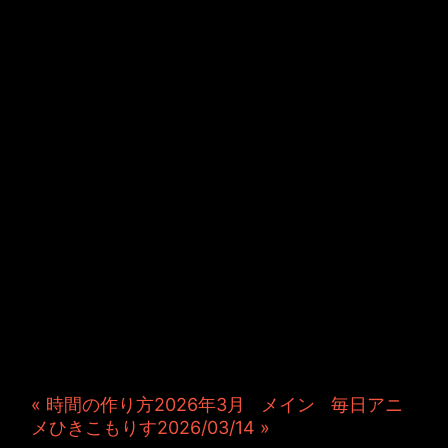
JINCO＆TOSHIYUKIがおく
る、キャラクタープロジェク
ト・JAMKitchenのこぼれ
話。毎週公開しているアニメ
ーション制作秘話や、オリジ
ナルゲーム作りを、ポロリと
つぶやきます。ポッドキャス
トでも公開中。
« 時間の作り方2026年3月
|
メイン
|
毎日アニ
メひきこもりす2026/03/14 »