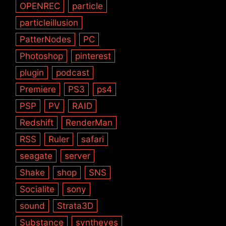
OPENREC
particle
particleillusion
PatterNodes
PC
Photoshop
pinterest
plugin
podcast
Premiere
PS3
ps4
PSP
PV
RAID
Redshift
RenderMan
RSS
Ruler
safari
seagate
server
Shake
shop
SNS
Socialite
sony
sound
Strata3D
Substance
syntheyes