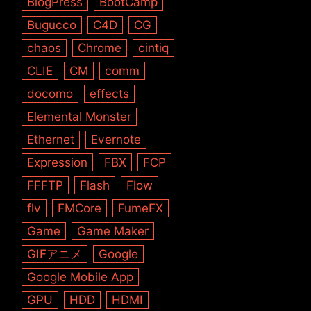
BlogPress
BootCamp
Bugucco
C4D
CG
chaos
Chrome
cintiq
CLIE
CM
comm
docomo
effects
Elemental Monster
Ethernet
Evernote
Expression
FBX
FCP
FFFTP
Flash
Flow
flv
FMCore
FumeFX
Game
Game Maker
GIFアニメ
Google
Google Mobile App
GPU
HDD
HDMI