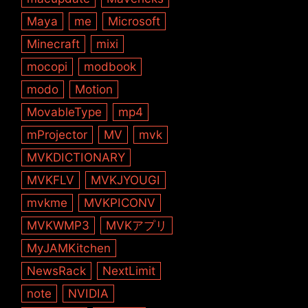
Maya
me
Microsoft
Minecraft
mixi
mocopi
modbook
modo
Motion
MovableType
mp4
mProjector
MV
mvk
MVKDICTIONARY
MVKFLV
MVKJYOUGI
mvkme
MVKPICONV
MVKWMP3
MVKアプリ
MyJAMKitchen
NewsRack
NextLimit
note
NVIDIA