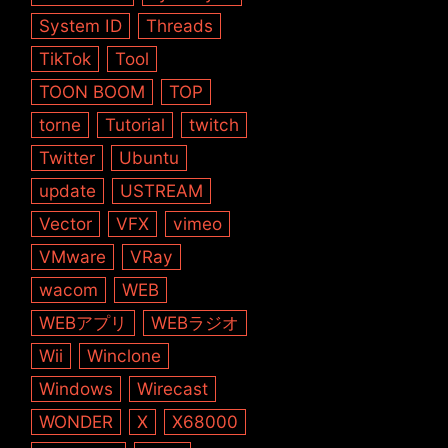
System ID
Threads
TikTok
Tool
TOON BOOM
TOP
torne
Tutorial
twitch
Twitter
Ubuntu
update
USTREAM
Vector
VFX
vimeo
VMware
VRay
wacom
WEB
WEBアプリ
WEBラジオ
Wii
Winclone
Windows
Wirecast
WONDER
X
X68000