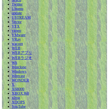
Twitter
Ubuntu
update
USTREAM
Vector
VFX
vimeo
VMware
VRay
wacom
WEB
WEBアプリ
WEBラジオ
Wii
Winclone
Windows
Wirecast
WONDER
X
X68000
XBOX360
xfrog
XOOPS
YouTube