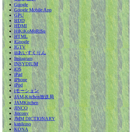
Google
Google Mobile App
GPU
HDD
HDMI
HiKiKoMoRiSu
HTML
iGoogle
IGTV
iiiあいすくりん
Instagram
INSYDIUM
iOS
iPad
iPhone
iPod
iモーション
JAM-Kitchen放送局
JAMKitchen
JINCO
Jincony
JMM DICTIONARY
kanikuso
KONA