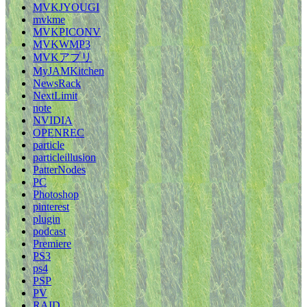
MVKJYOUGI
mvkme
MVKPICONV
MVKWMP3
MVKアプリ
MyJAMKitchen
NewsRack
NextLimit
note
NVIDIA
OPENREC
particle
particleillusion
PatterNodes
PC
Photoshop
pinterest
plugin
podcast
Premiere
PS3
ps4
PSP
PV
RAID