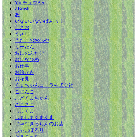
YouチュウBer
ZBrush
あ
いないいないばあっ！
うさお
うさじ
うたこのおへや
うーたん
おにのふたご
おはなひめ
お仕事
お絵かき
お花見
くまちゃんコーラ株式会社
こじんこ
こどくまちゃん
さこさこ
しまくま
しましまくまくま
じゃむきっちんのお店
じゃむぽろり
たまごっち