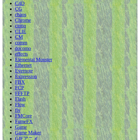
C4D
CG
chaos
Chrome
cintiq
CLIE
CM
comm
docomo
effects
Elemental Monster
Ethernet
Evernote
Expression
FBX
FCP
FFFTP
Flash
Flow
flv
FMCore
FumeFX
Game
Game Maker
GIFアニメ