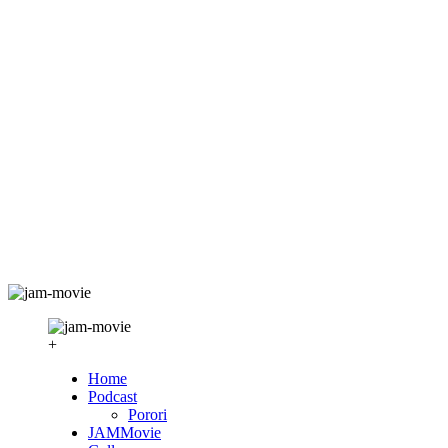
+
Home
Podcast
Porori
JAMMovie