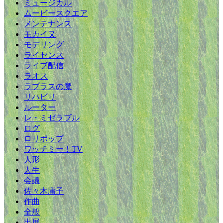
ミュージカル
ムービースクエア
メンテナンス
モカイヌ
モデリング
ライセンス
ライブ配信
ラオス
ラプラスの魔
リハビリ
ルーター
レ・ミゼラブル
ログ
ロリポップ
ワッチミー！TV
人形
人生
会議
佐々木庸子
作曲
全般
出展