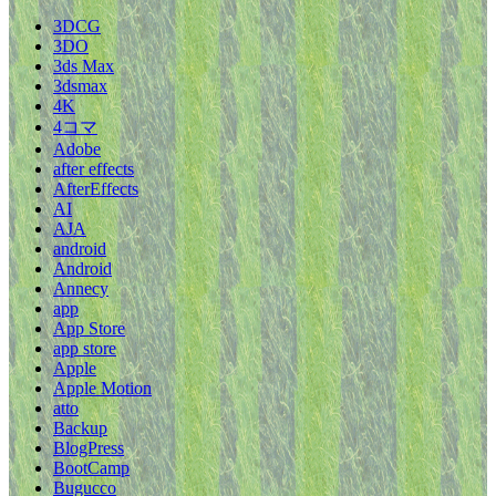
3DCG
3DO
3ds Max
3dsmax
4K
4コマ
Adobe
after effects
AfterEffects
AI
AJA
android
Android
Annecy
app
App Store
app store
Apple
Apple Motion
atto
Backup
BlogPress
BootCamp
Bugucco