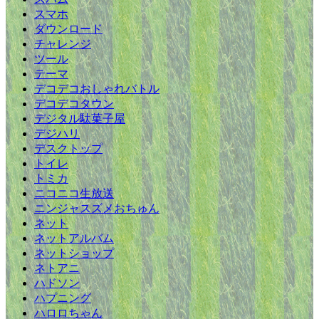
スマホ
ダウンロード
チャレンジ
ツール
テーマ
デコデコおしゃれバトル
デコデコタウン
デジタル駄菓子屋
デジハリ
デスクトップ
トイレ
トミカ
ニコニコ生放送
ニンジャスズメおちゅん
ネット
ネットアルバム
ネットショップ
ネトアニ
ハドソン
ハプニング
ハロロちゃん