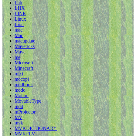
Lab
LHX
LINE
Linux
Lion
mac
Mac
macupdate
Mavericks
Maya
me
Microsoft
Minecraft
mixi
mocopi
modbook
modo
Motion
MovableType
mp4
mProjector
MV
mvk
MVKDICTIONARY
MVKFLV