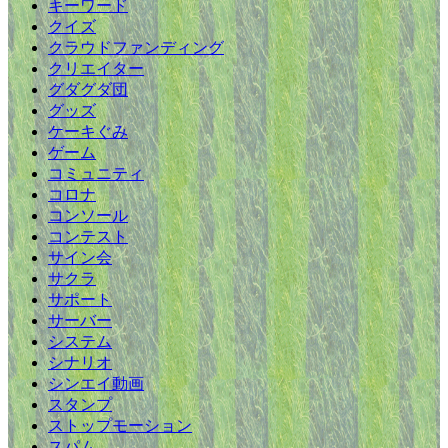
キーワード
クイズ
クラウドファンディング
クリエイター
グダグダ団
グッズ
ケーキぐみ
ゲーム
コミュニティ
コロナ
コンソール
コンテスト
サイン会
サクラ
サポート
サーバー
システム
シナリオ
シンエイ動画
スタンプ
ストップモーション
スパム