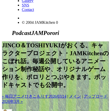
Gallery
SNS
Contact
© 2004 JAMKitchen
0
Podcast
JAM
Porori
JINCO＆TOSHIYUKIがおくる、キャ
ラクタープロジェクト・JAMKitchenの
こぼれ話。毎週公開しているアニメー
ション制作秘話や、オリジナルゲーム
作りを、ポロリとつぶやきます。ポッ
ドキャストでも公開中。
« 毎日アニメひきこもりす2026/03/14
|
メイン
|
アップロード
2026年3月 »