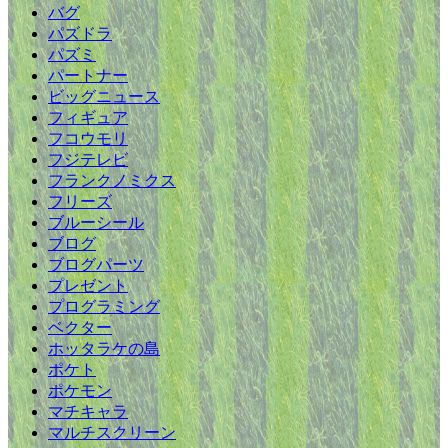
バグ
パズドラ
パズミ
パートナー
ビッグニュース
フィギュア
フコウモリ
フジテレビ
フランクノミクス
フリーズ
ブルーシール
ブログ
ブログパーツ
プレゼント
プログラミング
ベクター
ホッタラケの島
ポケト
ポケモン
マチキャラ
マルチスクリーン