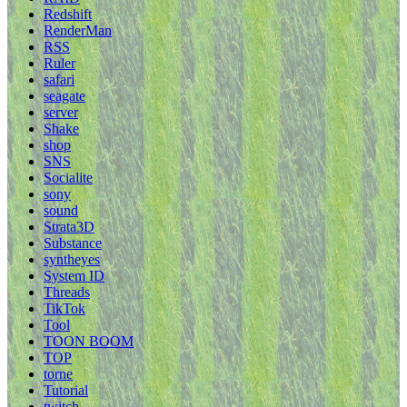
Redshift
RenderMan
RSS
Ruler
safari
seagate
server
Shake
shop
SNS
Socialite
sony
sound
Strata3D
Substance
syntheyes
System ID
Threads
TikTok
Tool
TOON BOOM
TOP
torne
Tutorial
twitch