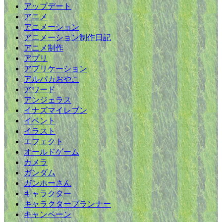
アップデート
アニメ
アニメーション
アニメーション制作日記
アニメ制作
アプリ
アプリケーション
アルパカおやこ
アワード
アンジェラス
イナズマイレブン
イベント
イラスト
エフェクト
オールドゲーム
カメラ
ガンダム
ガンホーさん
キャラクター
キャラクタープランナー
キャンペーン