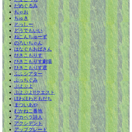
だめぐるみ
ちゃお
ちゅき
とっしー
どうでもいい
ねこんちゅーず
のろいちゃん
はなぐもおばさん
ひきこもりす
ひきこもりす劇場
ひきこもりす君
ふふシアター
ぷっちぐみ
ぷよぷよ
ぷよぷよ!!クエスト
ほわほわともだち
まついあや
むかねこ番地
アカペラ詩人
アクシデント
アップグレード