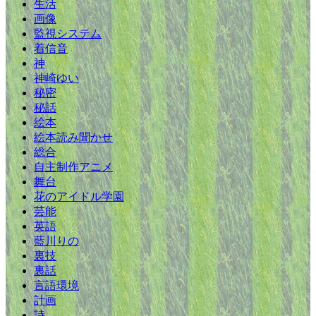
生活
画像
監視システム
着信音
神
神崎ゆい
秘密
秘話
絵本
絵本読み聞かせ
総合
自主制作アニメ
舞台
花のアイドル学園
芸能
英語
藍川りの
裏技
裏話
言語環境
計画
詩