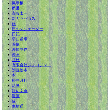
掲示板
携帯
斉藤太一
新ガラパゴス
旅
日の丸シェーダー
日記
早口道場
映像
映像制作
映画
月杜
有限会社ジンコジンコ
朗読絵本
本
松井月杜
活動
渡辺文香
漫画
猫
生放送