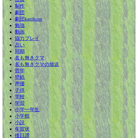
制作
劇団
劇団kanikuso
勉強
動画
協力プレイ
占い
同期
名も無きクマ
名も無きクマの放送
哲学
壁紙
声優
子供
学校
学習
小学一年生
小学館
小説
年賀状
後日譚