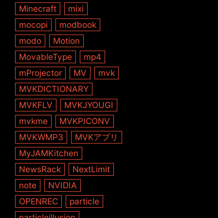
Minecraft
mixi
mocopi
modbook
modo
Motion
MovableType
mp4
mProjector
MV
mvk
MVKDICTIONARY
MVKFLV
MVKJYOUGI
mvkme
MVKPICONV
MVKWMP3
MVKアプリ
MyJAMKitchen
NewsRack
NextLimit
note
NVIDIA
OPENREC
particle
particleillusion