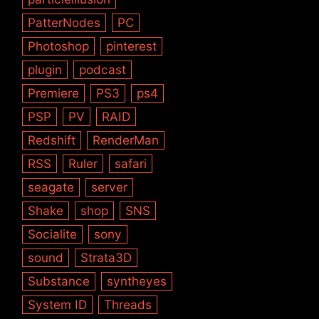
PatterNodes
PC
Photoshop
pinterest
plugin
podcast
Premiere
PS3
ps4
PSP
PV
RAID
Redshift
RenderMan
RSS
Ruler
safari
seagate
server
Shake
shop
SNS
Socialite
sony
sound
Strata3D
Substance
syntheyes
System ID
Threads