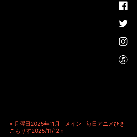
JINCO＆TOSHIYUKIがおく
る、キャラクタープロジェク
ト・JAMKitchenのこぼれ
話。毎週公開しているアニメ
ーション制作秘話や、オリジ
ナルゲーム作りを、ポロリと
つぶやきます。ポッドキャス
トでも公開中。
« 月曜日2025年11月
|
メイン
|
毎日アニメひき
こもりす2025/11/12 »