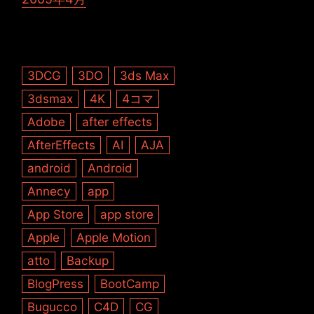
3DCG
3DO
3ds Max
3dsmax
4K
4コマ
Adobe
after effects
AfterEffects
AI
AJA
android
Android
Annecy
app
App Store
app store
Apple
Apple Motion
atto
Backup
BlogPress
BootCamp
Bugucco
C4D
CG