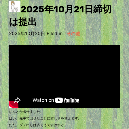
2025年10月21日締切
は提出
2025年10月20日 Filed in:
その他
なんとか出せました。
はい。先手で出せたことに嬉しさを覚えます。
ただ、ダメ出しは多そうですけれど。