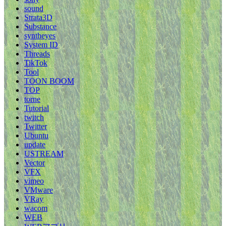
sound
Strata3D
Substance
syntheyes
System ID
Threads
TikTok
Tool
TOON BOOM
TOP
torne
Tutorial
twitch
Twitter
Ubuntu
update
USTREAM
Vector
VFX
vimeo
VMware
VRay
wacom
WEB