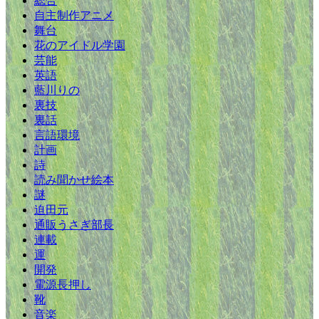
総合
自主制作アニメ
舞台
花のアイドル学園
芸能
英語
藍川りの
裏技
裏話
言語環境
計画
詩
読み聞かせ絵本
謎
迫田元
通販うさぎ部長
連載
運
開発
電源長押し
靴
音楽