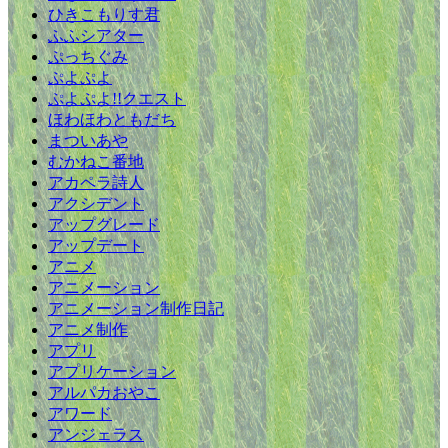
ひきこもりす君
ふふシアター
ぷっちぐみ
ぷよぷよ
ぷよぷよ!!クエスト
ほわほわともだち
まついあや
むかねこ番地
アカペラ詩人
アクシデント
アップグレード
アップデート
アニメ
アニメーション
アニメーション制作日記
アニメ制作
アプリ
アプリケーション
アルパカおやこ
アワード
アンジェラス