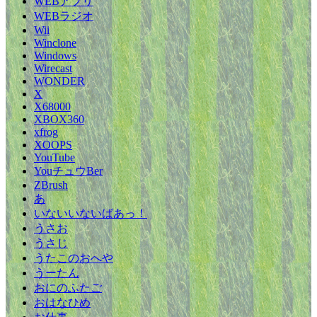
WEBアプリ
WEBラジオ
Wii
Winclone
Windows
Wirecast
WONDER
X
X68000
XBOX360
xfrog
XOOPS
YouTube
YouチュウBer
ZBrush
あ
いないいないばあっ！
うさお
うさじ
うたこのおへや
うーたん
おにのふたご
おはなひめ