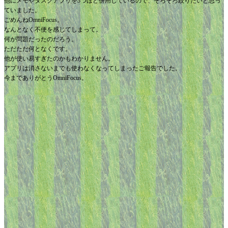
他にメモやタスクアプリを3つほど併用しているので、そろそろ絞りたいと思っ
ていました。
ごめんねOmniFocus。
なんとなく不便を感じてしまって。
何が問題だったのだろう。
ただただ何となくです。
他が使い易すぎたのかもわかりません。
アプリは消さないまでも使わなくなってしまったご報告でした。
今までありがとうOmniFocus。