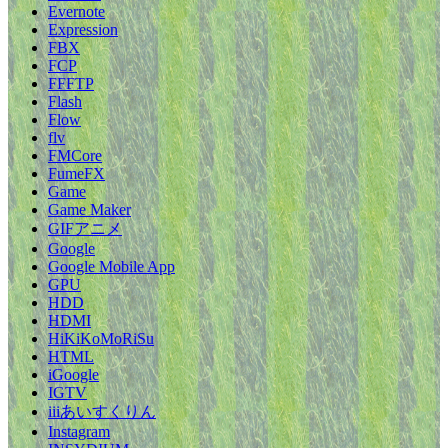
Evernote
Expression
FBX
FCP
FFFTP
Flash
Flow
flv
FMCore
FumeFX
Game
Game Maker
GIFアニメ
Google
Google Mobile App
GPU
HDD
HDMI
HiKiKoMoRiSu
HTML
iGoogle
IGTV
iiiあいすくりん
Instagram