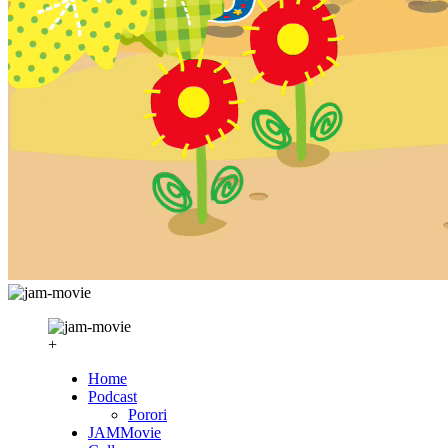
+
Home
Podcast
Porori
JAMMovie