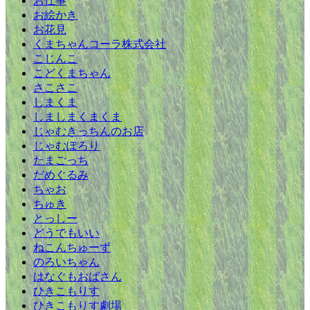
お仕事
お絵かき
お花見
くまちゃんコーラ株式会社
こじんこ
こどくまちゃん
さこさこ
しまくま
しましまくまくま
じゃむきっちんのお店
じゃむぽろり
たまごっち
だめぐるみ
ちゃお
ちゅき
とっしー
どうでもいい
ねこんちゅーず
のろいちゃん
はなぐもおばさん
ひきこもりす
ひきこもりす劇場