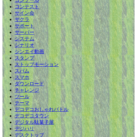
コンソール
コンテスト
サイン会
サクラ
サポート
サーバー
システム
シナリオ
シンエイ動画
スタンプ
ストップモーション
スパム
スマホ
ダウンロード
チャレンジ
ツール
テーマ
デコデコおしゃれバトル
デコデコタウン
デジタル駄菓子屋
デジハリ
デスクトップ