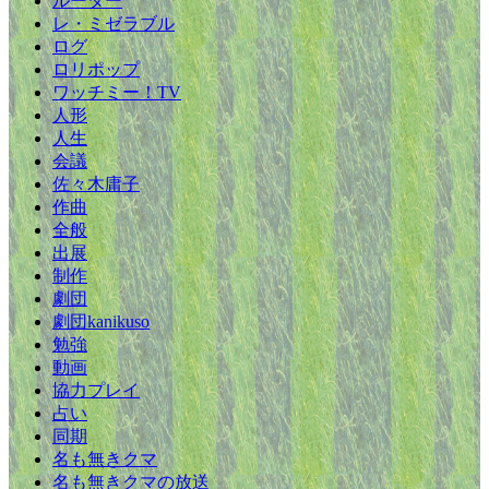
ルーター
レ・ミゼラブル
ログ
ロリポップ
ワッチミー！TV
人形
人生
会議
佐々木庸子
作曲
全般
出展
制作
劇団
劇団kanikuso
勉強
動画
協力プレイ
占い
同期
名も無きクマ
名も無きクマの放送