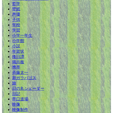
哲学
壁紙
声優
子供
学校
学習
小学一年生
小学館
小説
年賀状
後日譚
掲示板
携帯
斉藤太一
新ガラパゴス
旅
日の丸シェーダー
日記
早口道場
映像
映像制作