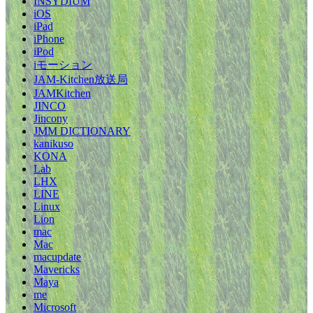
INSYDIUM
iOS
iPad
iPhone
iPod
iモーション
JAM-Kitchen放送局
JAMKitchen
JINCO
Jincony
JMM DICTIONARY
kanikuso
KONA
Lab
LHX
LINE
Linux
Lion
mac
Mac
macupdate
Mavericks
Maya
me
Microsoft