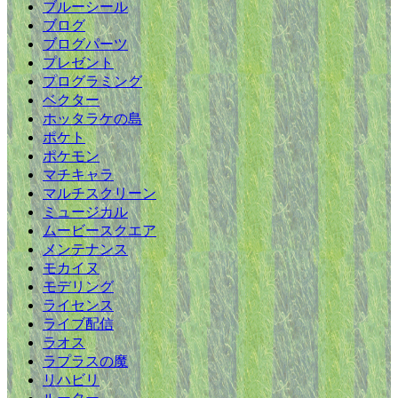
ブルーシール
ブログ
ブログパーツ
プレゼント
プログラミング
ベクター
ホッタラケの島
ポケト
ポケモン
マチキャラ
マルチスクリーン
ミュージカル
ムービースクエア
メンテナンス
モカイヌ
モデリング
ライセンス
ライブ配信
ラオス
ラプラスの魔
リハビリ