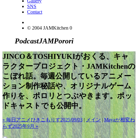
Gallery
SNS
Contact
© 2004 JAMKitchen
0
Podcast
JAM
Porori
JINCO＆TOSHIYUKIがおくる、キャ
ラクタープロジェクト・JAMKitchenの
こぼれ話。毎週公開しているアニメー
ション制作秘話や、オリジナルゲーム
作りを、ポロリとつぶやきます。ポッ
ドキャストでも公開中。
« 毎日アニメひきこもりす2025/09/03
|
メイン
|
Mayaが相変わ
らず2025年9月 »