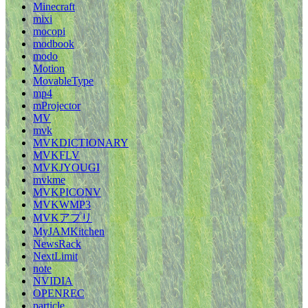
Minecraft
mixi
mocopi
modbook
modo
Motion
MovableType
mp4
mProjector
MV
mvk
MVKDICTIONARY
MVKFLV
MVKJYOUGI
mvkme
MVKPICONV
MVKWMP3
MVKアプリ
MyJAMKitchen
NewsRack
NextLimit
note
NVIDIA
OPENREC
particle