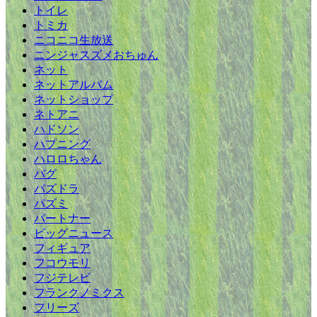
トイレ
トミカ
ニコニコ生放送
ニンジャスズメおちゅん
ネット
ネットアルバム
ネットショップ
ネトアニ
ハドソン
ハプニング
ハロロちゃん
バグ
パズドラ
パズミ
パートナー
ビッグニュース
フィギュア
フコウモリ
フジテレビ
フランクノミクス
フリーズ