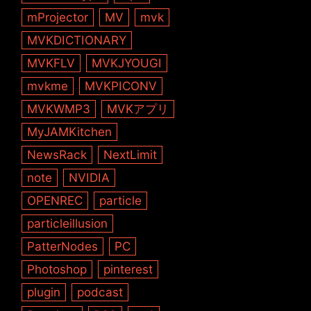
mProjector
MV
mvk
MVKDICTIONARY
MVKFLV
MVKJYOUGI
mvkme
MVKPICONV
MVKWMP3
MVKアプリ
MyJAMKitchen
NewsRack
NextLimit
note
NVIDIA
OPENREC
particle
particleillusion
PatterNodes
PC
Photoshop
pinterest
plugin
podcast