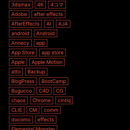
3dsmax
4K
4コマ
Adobe
after effects
AfterEffects
AI
AJA
android
Android
Annecy
app
App Store
app store
Apple
Apple Motion
atto
Backup
BlogPress
BootCamp
Bugucco
C4D
CG
chaos
Chrome
cintiq
CLIE
CM
comm
docomo
effects
Elemental Monster