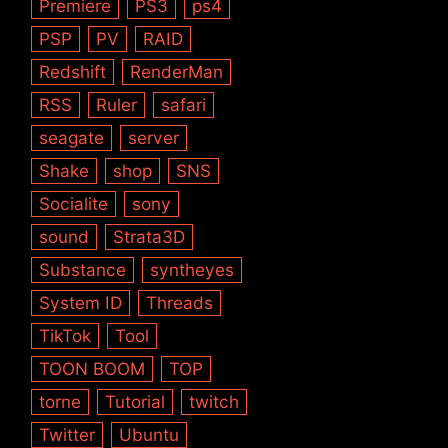
Premiere
PS3
ps4
PSP
PV
RAID
Redshift
RenderMan
RSS
Ruler
safari
seagate
server
Shake
shop
SNS
Socialite
sony
sound
Strata3D
Substance
syntheyes
System ID
Threads
TikTok
Tool
TOON BOOM
TOP
torne
Tutorial
twitch
Twitter
Ubuntu