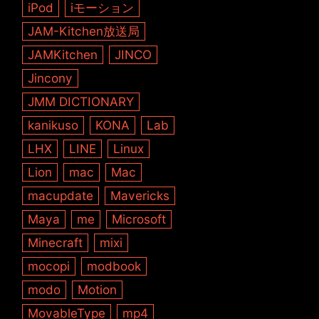
iPod
iモーション
JAM-Kitchen放送局
JAMKitchen
JINCO
Jincony
JMM DICTIONARY
kanikuso
KONA
Lab
LHX
LINE
Linux
Lion
mac
Mac
macupdate
Mavericks
Maya
me
Microsoft
Minecraft
mixi
mocopi
modbook
modo
Motion
MovableType
mp4