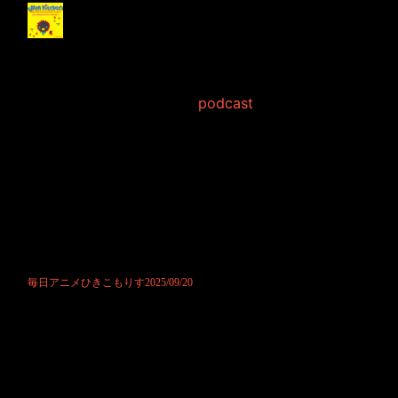
毎日アニメひきこもり
す2025/09/20
2025年9月20日 Filed in:
podcast
ポッドキャストにて公開させて頂きました。
スランプスランプと言っていたリス君も少し落ち着きを取り戻したかも
分かりません。
というよりは、初心に返ったような気持ちでしょうか。
改めてスタートし直し！と言っておりました。
ただ、なんだかまだ心に穴が空いたようでもございます。
それらを乗り越えて貰える時を私は待つしかありません。
そのような迷い迷いの放送にお付き合い板だけただただ感謝です。
今後ともどうかよろしくお願いいたします。
毎日アニメひきこもりす2025/09/20