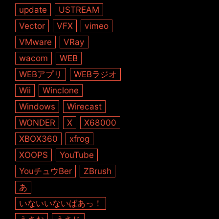
update
USTREAM
Vector
VFX
vimeo
VMware
VRay
wacom
WEB
WEBアプリ
WEBラジオ
Wii
Winclone
Windows
Wirecast
WONDER
X
X68000
XBOX360
xfrog
XOOPS
YouTube
YouチュウBer
ZBrush
あ
いないいないばあっ！