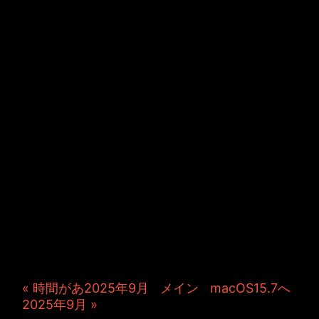
JINCO＆TOSHIYUKIがおく
る、キャラクタープロジェク
ト・JAMKitchenのこぼれ
話。毎週公開しているアニメ
ーション制作秘話や、オリジ
ナルゲーム作りを、ポロリと
つぶやきます。ポッドキャス
トでも公開中。
« 時間があ2025年9月
|
メイン
|
macOS15.7へ
2025年9月 »