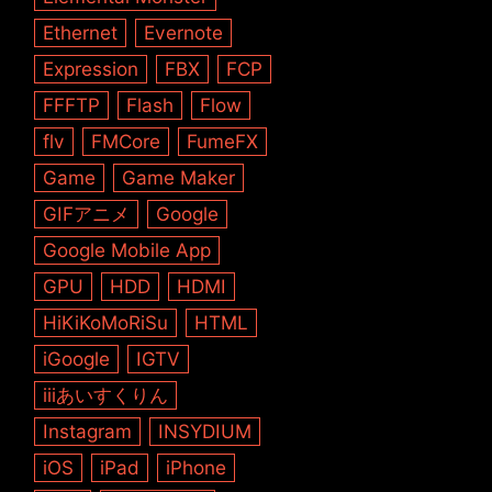
Ethernet
Evernote
Expression
FBX
FCP
FFFTP
Flash
Flow
flv
FMCore
FumeFX
Game
Game Maker
GIFアニメ
Google
Google Mobile App
GPU
HDD
HDMI
HiKiKoMoRiSu
HTML
iGoogle
IGTV
iiiあいすくりん
Instagram
INSYDIUM
iOS
iPad
iPhone