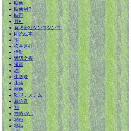
映像
映像制作
映画
月杜
有限会社ジンコジンコ
朗読絵本
本
松井月杜
活動
渡辺文香
漫画
猫
生放送
生活
画像
監視システム
着信音
神
神崎ゆい
秘密
秘話