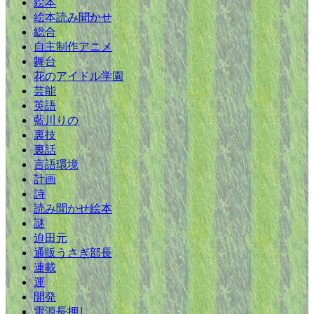
絵本
絵本読み聞かせ
総合
自主制作アニメ
舞台
花のアイドル学園
芸能
英語
藍川りの
裏技
裏話
言語環境
計画
詩
読み聞かせ絵本
謎
迫田元
通販うさぎ部長
連載
運
開発
電源長押し