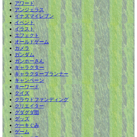
アワード
アンジェラス
イナズマイレブン
イベント
イラスト
エフェクト
オールドゲーム
カメラ
ガンダム
ガンホーさん
キャラクター
キャラクタープランナー
キャンペーン
キーワード
クイズ
クラウドファンディング
クリエイター
グダグダ団
グッズ
ケーキぐみ
ゲーム