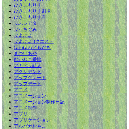
ひきこもりす
ひきこもりす劇場
ひきこもりす君
ふふシアター
ぷっちぐみ
ぷよぷよ
ぷよぷよ!!クエスト
ほわほわともだち
まついあや
むかねこ番地
アカペラ詩人
アクシデント
アップグレード
アップデート
アニメ
アニメーション
アニメーション制作日記
アニメ制作
アプリ
アプリケーション
アルパカおやこ