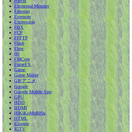
effects
Elemental Monster
Ethernet
Evernote
Expression
FBX
FCP
FFFTP
Flash
Flow
flv
FMCore
FumeFX
Game
Game Maker
GIFアニメ
Google
Google Mobile App
GPU
HDD
HDMI
HiKiKoMoRiSu
HTML
iGoogle
IGTV