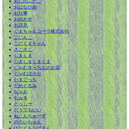
おにのふたご
おはなひめ
お仕事
お絵かき
お花見
くまちゃんコーラ株式会社
こじんこ
こどくまちゃん
さこさこ
しまくま
しましまくまくま
じゃむきっちんのお店
じゃむぽろり
たまごっち
だめぐるみ
ちゃお
ちゅき
とっしー
どうでもいい
ねこんちゅーず
のろいちゃん
はなぐもおばさん