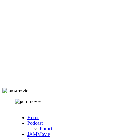
+
Home
Podcast
Porori
JAMMovie