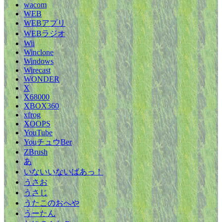
wacom
WEB
WEBアプリ
WEBラジオ
Wii
Winclone
Windows
Wirecast
WONDER
X
X68000
XBOX360
xfrog
XOOPS
YouTube
YouチュウBer
ZBrush
あ
いないいないばあっ！
うさお
うさじ
うたこのおへや
うーたん