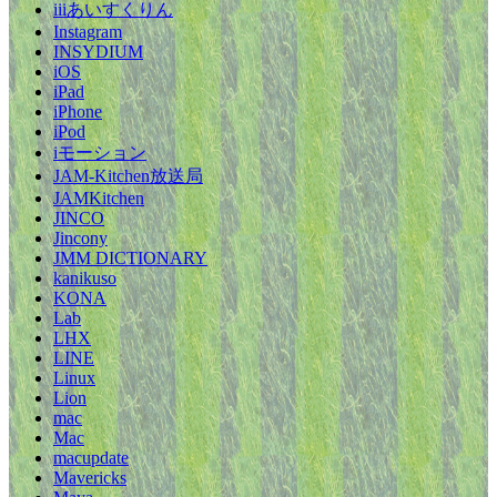
iiiあいすくりん
Instagram
INSYDIUM
iOS
iPad
iPhone
iPod
iモーション
JAM-Kitchen放送局
JAMKitchen
JINCO
Jincony
JMM DICTIONARY
kanikuso
KONA
Lab
LHX
LINE
Linux
Lion
mac
Mac
macupdate
Mavericks