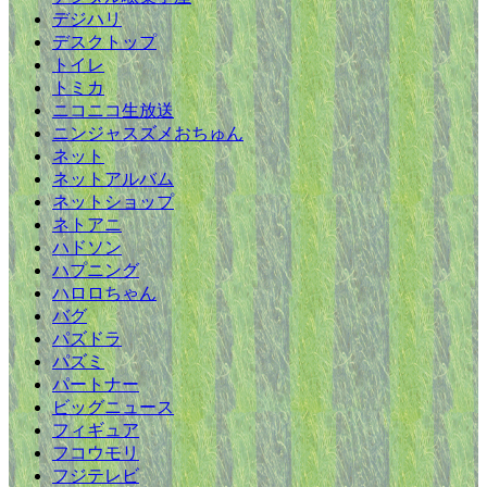
デジハリ
デスクトップ
トイレ
トミカ
ニコニコ生放送
ニンジャスズメおちゅん
ネット
ネットアルバム
ネットショップ
ネトアニ
ハドソン
ハプニング
ハロロちゃん
バグ
パズドラ
パズミ
パートナー
ビッグニュース
フィギュア
フコウモリ
フジテレビ