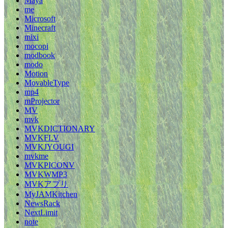
Maya
me
Microsoft
Minecraft
mixi
mocopi
modbook
modo
Motion
MovableType
mp4
mProjector
MV
mvk
MVKDICTIONARY
MVKFLV
MVKJYOUGI
mvkme
MVKPICONV
MVKWMP3
MVKアプリ
MyJAMKitchen
NewsRack
NextLimit
note