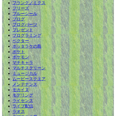
フランクノミクス
フリーズ
ブルーシール
ブログ
ブログパーツ
プレゼント
プログラミング
ベクター
ホッタラケの島
ポケト
ポケモン
マチキャラ
マルチスクリーン
ミュージカル
ムービースクエア
メンテナンス
モカイヌ
モデリング
ライセンス
ライブ配信
ラオス