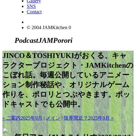
Gallery
SNS
Contact
© 2004 JAMKitchen
0
Podcast
JAM
Porori
JINCO＆TOSHIYUKIがおくる、キャ
ラクタープロジェクト・JAMKitchenの
こぼれ話。毎週公開しているアニメー
ション制作秘話や、オリジナルゲーム
作りを、ポロリとつぶやきます。ポッ
ドキャストでも公開中。
« ご案内2025年9月
|
メイン
|
限界間近？2025年9月 »