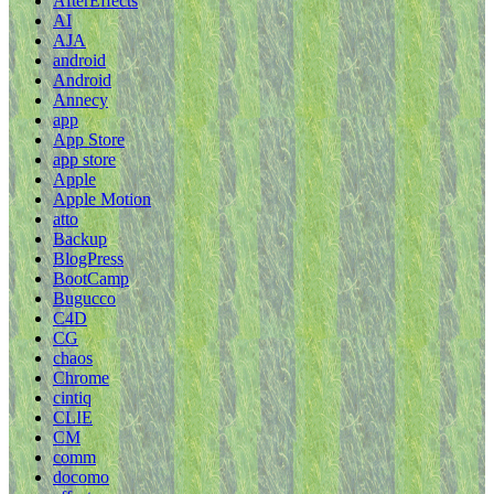
AfterEffects
AI
AJA
android
Android
Annecy
app
App Store
app store
Apple
Apple Motion
atto
Backup
BlogPress
BootCamp
Bugucco
C4D
CG
chaos
Chrome
cintiq
CLIE
CM
comm
docomo