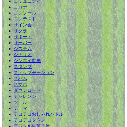
コミュニティ
コロナ
コンソール
コンテスト
サイン会
サクラ
サポート
サーバー
システム
シナリオ
シンエイ動画
スタンプ
ストップモーション
スパム
スマホ
ダウンロード
チャレンジ
ツール
テーマ
デコデコおしゃれバトル
デコデコタウン
デジタル駄菓子屋