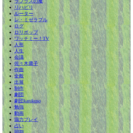
ラプラスの魔
リハビリ
ルーター
レ・ミゼラブル
ログ
ロリポップ
ワッチミー！TV
人形
人生
会議
佐々木庸子
作曲
全般
出展
制作
劇団
劇団kanikuso
勉強
動画
協力プレイ
占い
同期