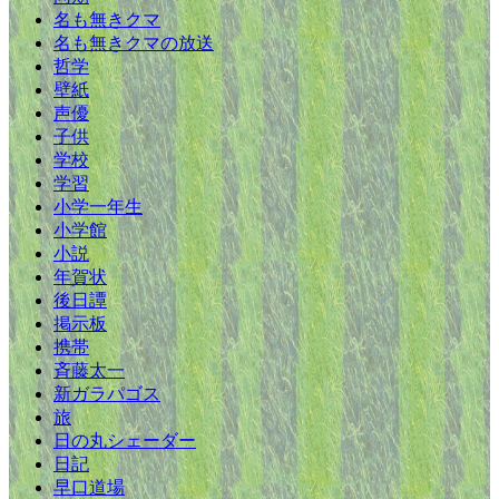
名も無きクマ
名も無きクマの放送
哲学
壁紙
声優
子供
学校
学習
小学一年生
小学館
小説
年賀状
後日譚
掲示板
携帯
斉藤太一
新ガラパゴス
旅
日の丸シェーダー
日記
早口道場