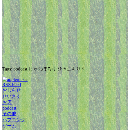
Tags: podcast じゃむぽろり ひきこもりす
RSS Feed
おしらせ
せいさく
お店
podcast
その他
ハプニング
ゲーム