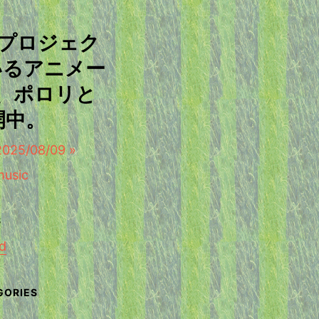
ープロジェク
いるアニメー
、ポロリと
開中。
/08/09 »
d
せ