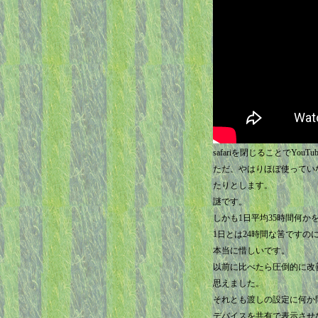
safariを閉じることでY
ただ、やはりほぼ使ってい
たりとします。
謎です。
しかも1日平均35時間何か
1日とは24時間な筈ですの
本当に惜しいです。
以前に比べたら圧倒的に改
思えました。
それとも渡しの設定に何か
デバイスを共有で表示させ