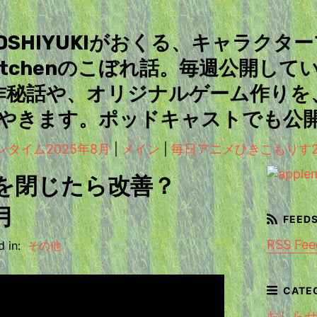
＆TOSHIYUKIがおくる、キャラクタ
Kitchenのこぼれ話。毎週公開して
作秘話や、オリジナルゲーム作りを
やきます。ポッドキャストでも公
ンタイム2025年8月
|
メイン
|
毎日アニメひきこもりす2025
riを閉じたら改善？
月
RSS Fee
 in:
その他
おしら