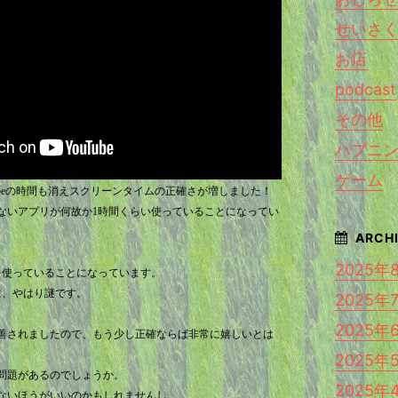
せいさ
お店
podcast
その他
ハプニ
ゲーム
ouTubeの時間も消えスクリーンタイムの正確さが増しました！
ないアプリが何故か1時間くらい使っていることになってい
2025年
を使っていることになっています。
に、やはり謎です。
2025年
2025年
善されましたので、もう少し正確ならば非常に嬉しいとは
2025年
問題があるのでしょうか。
2025年
ないほうがいいのかもしれませんし。