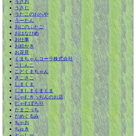
うさお
うさじ
うたこのおへや
うーたん
おにのふたご
おはなひめ
お仕事
お絵かき
お花見
くまちゃんコーラ株式会社
こじんこ
こどくまちゃん
さこさこ
しまくま
しましまくまくま
じゃむきっちんのお店
じゃむぽろり
たまごっち
だめぐるみ
ちゃお
ちゅき
とっしー