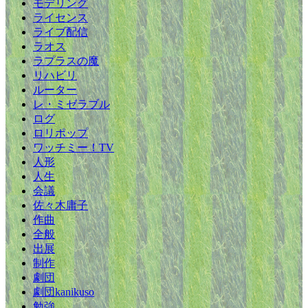
モデリング
ライセンス
ライブ配信
ラオス
ラプラスの魔
リハビリ
ルーター
レ・ミゼラブル
ログ
ロリポップ
ワッチミー！TV
人形
人生
会議
佐々木庸子
作曲
全般
出展
制作
劇団
劇団kanikuso
勉強