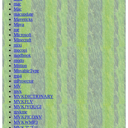
mac
Mac
macupdate
Mavericks
Maya
me
Microsoft
Minecraft
mixi
mocopi
modbook
modo
Motion
MovableType
mp4
mProjector
MV
mvk
MVKDICTIONARY
MVKFLV
MVKJYOUGI
mvkme
MVKPICONV
MVKWMP3
MVKアプリ