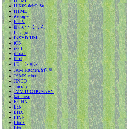
HDMI
HiKiKoMoRiSu
HTML
iGoogle
IGTV
iiiあいすくりん
Instagram
INSYDIUM
iOS
iPad
iPhone
iPod
iモーション
JAM-Kitchen放送局
JAMKitchen
JINCO
Jincony
JMM DICTIONARY
kanikuso
KONA
Lab
LHX
LINE
Linux
Lion