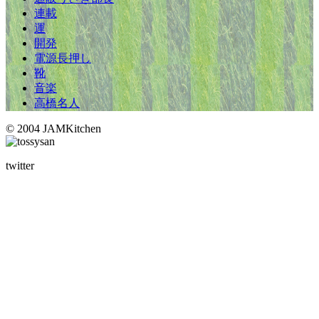
連載
運
開発
電源長押し
靴
音楽
高橋名人
© 2004 JAMKitchen
twitter