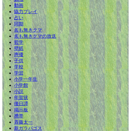
動画
協力プレイ
占い
同期
名も無きクマ
名も無きクマの放送
哲学
壁紙
声優
子供
学校
学習
小学一年生
小学館
小説
年賀状
後日譚
掲示板
携帯
斉藤太一
新ガラパゴス