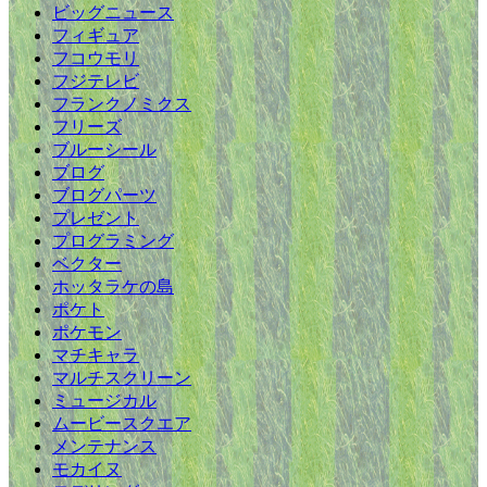
ビッグニュース
フィギュア
フコウモリ
フジテレビ
フランクノミクス
フリーズ
ブルーシール
ブログ
ブログパーツ
プレゼント
プログラミング
ベクター
ホッタラケの島
ポケト
ポケモン
マチキャラ
マルチスクリーン
ミュージカル
ムービースクエア
メンテナンス
モカイヌ