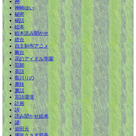
神
神崎ゆい
秘密
秘話
絵本
絵本読み聞かせ
総合
自主制作アニメ
舞台
花のアイドル学園
芸能
英語
藍川りの
裏技
裏話
言語環境
計画
詩
読み聞かせ絵本
謎
迫田元
通販うさぎ部長