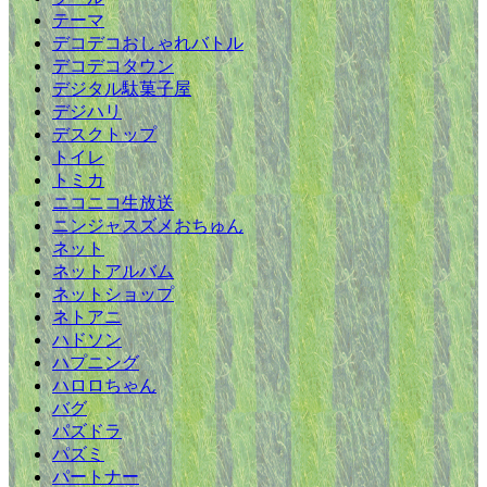
テーマ
デコデコおしゃれバトル
デコデコタウン
デジタル駄菓子屋
デジハリ
デスクトップ
トイレ
トミカ
ニコニコ生放送
ニンジャスズメおちゅん
ネット
ネットアルバム
ネットショップ
ネトアニ
ハドソン
ハプニング
ハロロちゃん
バグ
パズドラ
パズミ
パートナー