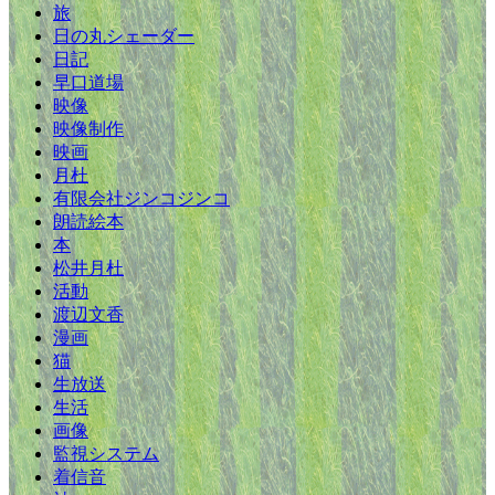
旅
日の丸シェーダー
日記
早口道場
映像
映像制作
映画
月杜
有限会社ジンコジンコ
朗読絵本
本
松井月杜
活動
渡辺文香
漫画
猫
生放送
生活
画像
監視システム
着信音