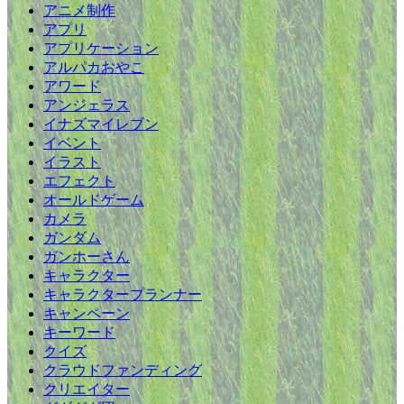
アニメ制作
アプリ
アプリケーション
アルパカおやこ
アワード
アンジェラス
イナズマイレブン
イベント
イラスト
エフェクト
オールドゲーム
カメラ
ガンダム
ガンホーさん
キャラクター
キャラクタープランナー
キャンペーン
キーワード
クイズ
クラウドファンディング
クリエイター