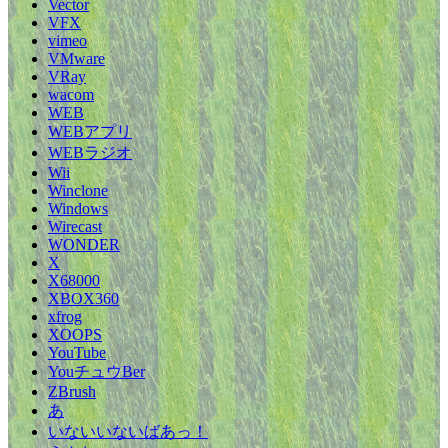
Vector
VFX
vimeo
VMware
VRay
wacom
WEB
WEBアプリ
WEBラジオ
Wii
Winclone
Windows
Wirecast
WONDER
X
X68000
XBOX360
xfrog
XOOPS
YouTube
YouチュウBer
ZBrush
あ
いないいないばあっ！