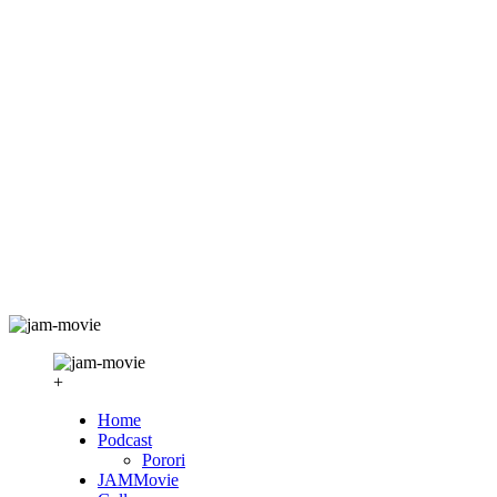
+
Home
Podcast
Porori
JAMMovie