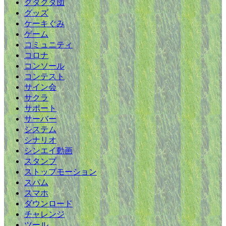
グダグダ団
グッズ
ケーキぐみ
ゲーム
コミュニティ
コロナ
コンソール
コンテスト
サイン会
サクラ
サポート
サーバー
システム
シナリオ
シンエイ動画
スタンプ
ストップモーション
スパム
スマホ
ダウンロード
チャレンジ
ツール