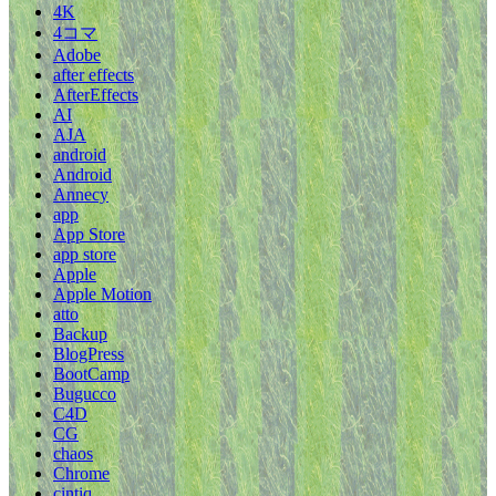
4K
4コマ
Adobe
after effects
AfterEffects
AI
AJA
android
Android
Annecy
app
App Store
app store
Apple
Apple Motion
atto
Backup
BlogPress
BootCamp
Bugucco
C4D
CG
chaos
Chrome
cintiq