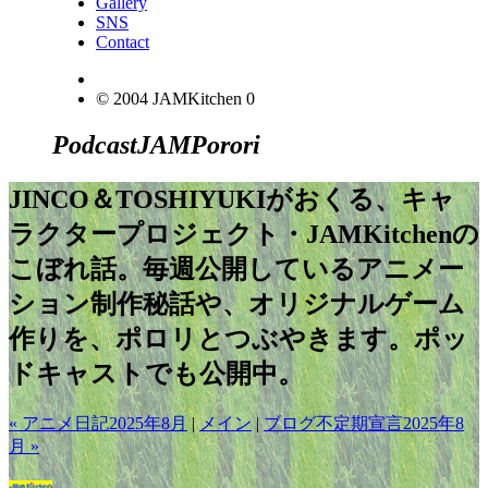
Gallery
SNS
Contact
© 2004 JAMKitchen
0
Podcast
JAM
Porori
JINCO＆TOSHIYUKIがおくる、キャ
ラクタープロジェクト・JAMKitchenの
こぼれ話。毎週公開しているアニメー
ション制作秘話や、オリジナルゲーム
作りを、ポロリとつぶやきます。ポッ
ドキャストでも公開中。
« アニメ日記2025年8月
|
メイン
|
ブログ不定期宣言2025年8
月 »