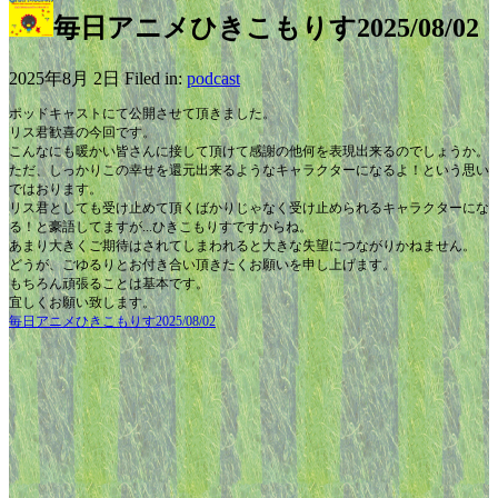
毎日アニメひきこもりす2025/08/02
2025年8月 2日 Filed in:
podcast
ポッドキャストにて公開させて頂きました。
リス君歓喜の今回です。
こんなにも暖かい皆さんに接して頂けて感謝の他何を表現出来るのでしょうか。
ただ、しっかりこの幸せを還元出来るようなキャラクターになるよ！という思い
ではおります。
リス君としても受け止めて頂くばかりじゃなく受け止められるキャラクターにな
る！と豪語してますが...ひきこもりすですからね。
あまり大きくご期待はされてしまわれると大きな失望につながりかねません。
どうが、ごゆるりとお付き合い頂きたくお願いを申し上げます。
もちろん頑張ることは基本です。
宜しくお願い致します。
毎日アニメひきこもりす2025/08/02