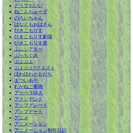
どうでもいい
ねこんちゅーず
のろいちゃん
はなぐもおばさん
ひきこもりす
ひきこもりす劇場
ひきこもりす君
ふふシアター
ぷっちぐみ
ぷよぷよ
ぷよぷよ!!クエスト
ほわほわともだち
まついあや
むかねこ番地
アカペラ詩人
アクシデント
アップグレード
アップデート
アニメ
アニメーション
アニメーション制作日記