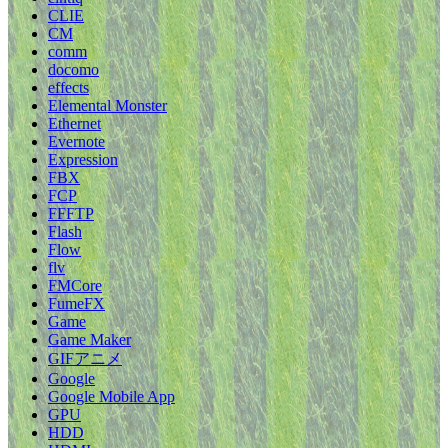
CLIE
CM
comm
docomo
effects
Elemental Monster
Ethernet
Evernote
Expression
FBX
FCP
FFFTP
Flash
Flow
flv
FMCore
FumeFX
Game
Game Maker
GIFアニメ
Google
Google Mobile App
GPU
HDD