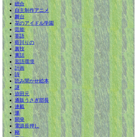
総合
自主制作アニメ
舞台
花のアイドル学園
芸能
英語
藍川りの
裏技
裏話
言語環境
計画
詩
読み聞かせ絵本
謎
迫田元
通販うさぎ部長
連載
運
開発
電源長押し
靴