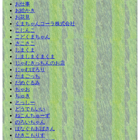
お仕事
お絵かき
お花見
くまちゃんコーラ株式会社
こじんこ
こどくまちゃん
さこさこ
しまくま
しましまくまくま
じゃむきっちんのお店
じゃむぽろり
たまごっち
だめぐるみ
ちゃお
ちゅき
とっしー
どうでもいい
ねこんちゅーず
のろいちゃん
はなぐもおばさん
ひきこもりす