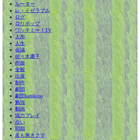
ルーター
レ・ミゼラブル
ログ
ロリポップ
ワッチミー！TV
人形
人生
会議
佐々木庸子
作曲
全般
出展
制作
劇団
劇団kanikuso
勉強
動画
協力プレイ
占い
同期
名も無きクマ