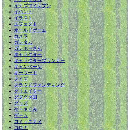
イナズマイレブン
イベント
イラスト
エフェクト
オールドゲーム
カメラ
ガンダム
ガンホーさん
キャラクター
キャラクタープランナー
キャンペーン
キーワード
クイズ
クラウドファンディング
クリエイター
グダグダ団
グッズ
ケーキぐみ
ゲーム
コミュニティ
コロナ