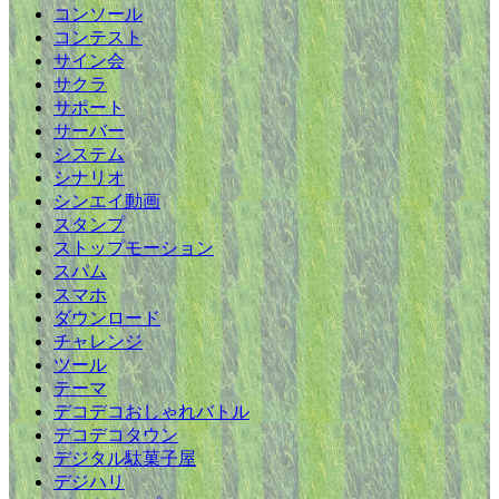
コンソール
コンテスト
サイン会
サクラ
サポート
サーバー
システム
シナリオ
シンエイ動画
スタンプ
ストップモーション
スパム
スマホ
ダウンロード
チャレンジ
ツール
テーマ
デコデコおしゃれバトル
デコデコタウン
デジタル駄菓子屋
デジハリ