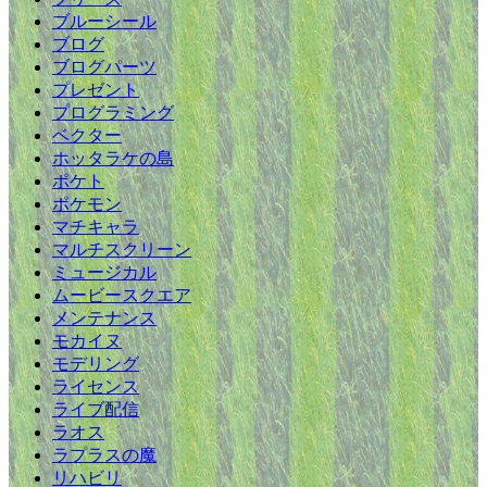
ブルーシール
ブログ
ブログパーツ
プレゼント
プログラミング
ベクター
ホッタラケの島
ポケト
ポケモン
マチキャラ
マルチスクリーン
ミュージカル
ムービースクエア
メンテナンス
モカイヌ
モデリング
ライセンス
ライブ配信
ラオス
ラプラスの魔
リハビリ