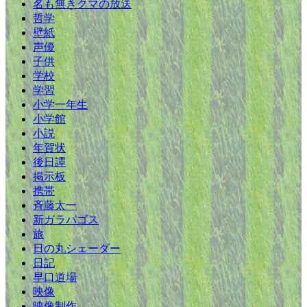
名も無きクマの放送
哲学
壁紙
声優
子供
学校
学習
小学一年生
小学館
小説
年賀状
後日譚
掲示板
携帯
斉藤太一
新ガラパゴス
旅
日の丸シェーダー
日記
早口道場
映像
映像制作