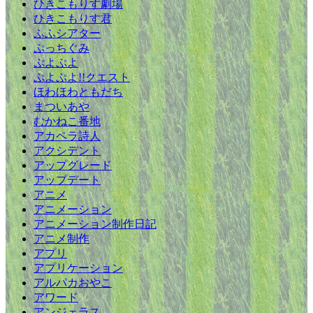
ひきこもりす劇場
ひきこもりす君
ふふシアター
ぷっちぐみ
ぷよぷよ
ぷよぷよ!!クエスト
ほわほわともだち
まついあや
むかねこ番地
アカペラ詩人
アクシデント
アップグレード
アップデート
アニメ
アニメーション
アニメーション制作日記
アニメ制作
アプリ
アプリケーション
アルパカおやこ
アワード
アンジェラス