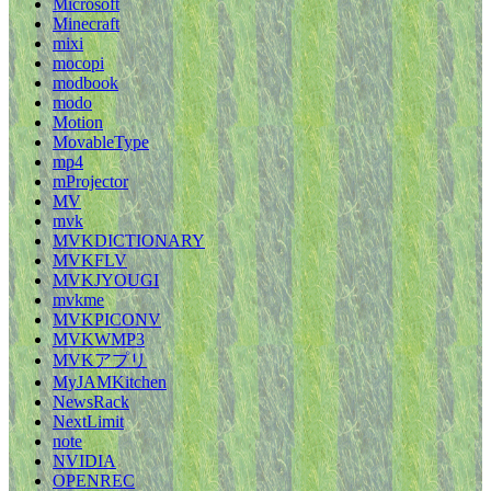
Microsoft
Minecraft
mixi
mocopi
modbook
modo
Motion
MovableType
mp4
mProjector
MV
mvk
MVKDICTIONARY
MVKFLV
MVKJYOUGI
mvkme
MVKPICONV
MVKWMP3
MVKアプリ
MyJAMKitchen
NewsRack
NextLimit
note
NVIDIA
OPENREC