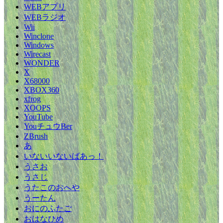
WEBアプリ
WEBラジオ
Wii
Winclone
Windows
Wirecast
WONDER
X
X68000
XBOX360
xfrog
XOOPS
YouTube
YouチュウBer
ZBrush
あ
いないいないばあっ！
うさお
うさじ
うたこのおへや
うーたん
おにのふたご
おはなひめ