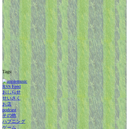
Tags:
RSS Feed
おしらせ
せいさく
お店
podcast
その他
ハプニング
ゲーム