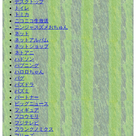
デスクトップ
トイレ
トミカ
ニコニコ生放送
ニンジャスズメおちゅん
ネット
ネットアルバム
ネットショップ
ネトアニ
ハドソン
ハプニング
ハロロちゃん
バグ
パズドラ
パズミ
パートナー
ビッグニュース
フィギュア
フコウモリ
フジテレビ
フランクノミクス
フリーズ