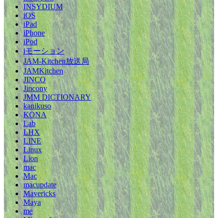
INSYDIUM
iOS
iPad
iPhone
iPod
iモーション
JAM-Kitchen放送局
JAMKitchen
JINCO
Jincony
JMM DICTIONARY
kanikuso
KONA
Lab
LHX
LINE
Linux
Lion
mac
Mac
macupdate
Mavericks
Maya
me