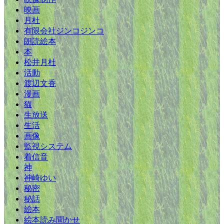
映画
月杜
有限会社ジンコジンコ
朗読絵本
本
松井月杜
活動
渡辺文香
漫画
猫
生放送
生活
画像
監視システム
着信音
神
神崎ゆい
秘密
秘話
絵本
絵本読み聞かせ