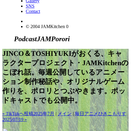
Gallery
SNS
Contact
© 2004 JAMKitchen
0
Podcast
JAM
Porori
JINCO＆TOSHIYUKIがおくる、キャ
ラクタープロジェクト・JAMKitchenの
こぼれ話。毎週公開しているアニメー
ション制作秘話や、オリジナルゲーム
作りを、ポロリとつぶやきます。ポッ
ドキャストでも公開中。
« TikTokへ投稿2025年7月
|
メイン
|
毎日アニメひきこもりす
2025/07/19 »