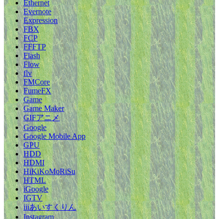
Ethernet
Evernote
Expression
FBX
FCP
FFFTP
Flash
Flow
flv
FMCore
FumeFX
Game
Game Maker
GIFアニメ
Google
Google Mobile App
GPU
HDD
HDMI
HiKiKoMoRiSu
HTML
iGoogle
IGTV
iiiあいすくりん
Instagram