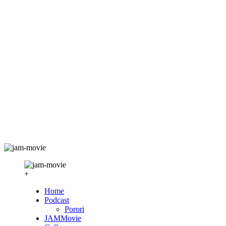
+
Home
Podcast
Porori
JAMMovie