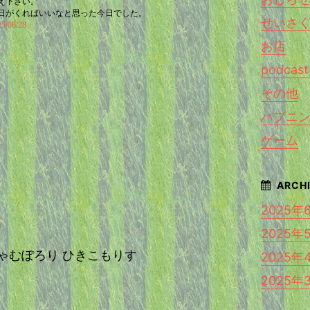
え下さい。
日がくればいいなと思った今日でした。
せいさ
06/28
お店
podcast
その他
ハプニ
ゲーム
2025年
2025年
st じゃむぽろり ひきこもりす
2025年
2025年