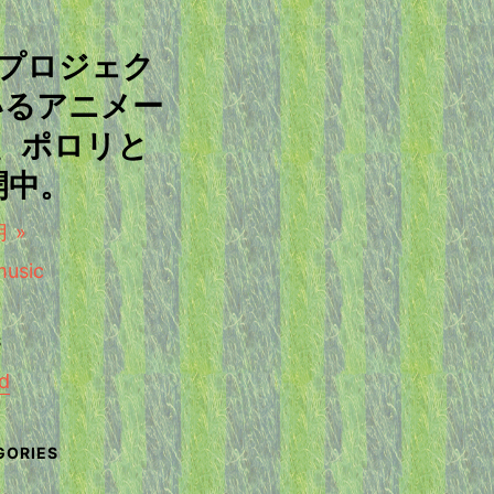
ープロジェク
いるアニメー
、ポロリと
開中。
 »
d
せ