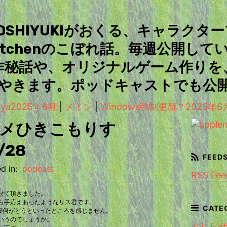
＆TOSHIYUKIがおくる、キャラクタ
Kitchenのこぼれ話。毎週公開して
作秘話や、オリジナルゲーム作りを
やきます。ポッドキャストでも公
ya2025年6月
|
メイン
|
Windows強制更新？2025年6月
メひきこもりす
/28
d in:
podcast
RSS Fee
せて頂きました。
ら手応えあったようなリス君です。
別段何がどうといったところを感じません。
いうのでしょうか。
おしら