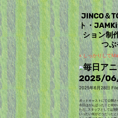
JINCO
ト・JAM
ション制
つぶ
« しっかりしてMa
毎日アニ
2025/06
2025年6月28日 File
ポッドキャストにて公開さ
今日はがんばった！と何や
ただ...スタッフとしては
いったい何がどうだったと