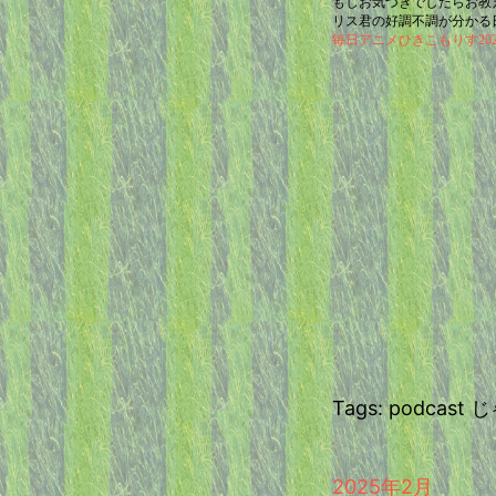
もしお気づきでしたらお教
リス君の好調不調が分かる
毎日アニメひきこもりす2025/
Tags: podca
2025年2月