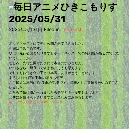
毎日アニメひきこもりす
2025/05/31
2025年5月31日 Filed in:
podcast
ポッドキャストにて先行公開させて頂きました。
今回は早め早めです。
やはり先行公開となりますとポッドキャストでの特別感があるのではな
いでしょうか。
むしろ、先行公開がたまにで本当にすみません。
いつもなら一層良いですよね。そうも思えます。
それでもお付き合い下さり本当にありがとうございます。
よろしければYouTubeのほうも何卒。
ここ最近は本当にYouTubeが活発です。是非ともご覧頂きたいのでござ
いました。
こちらで気に掛かられましたら是非と今一度申し上げます。
と共にお便りも下さいますこと楽しみにお待ちします。
毎日アニメひきこもりす2025/05/31