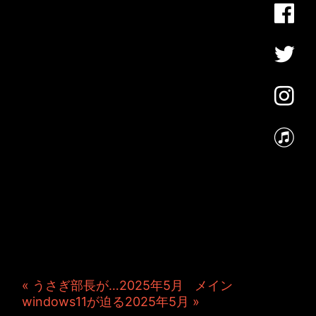
JINCO＆TOSHIYUKIがおく
る、キャラクタープロジェク
ト・JAMKitchenのこぼれ
話。毎週公開しているアニメ
ーション制作秘話や、オリジ
ナルゲーム作りを、ポロリと
つぶやきます。ポッドキャス
トでも公開中。
« うさぎ部長が…2025年5月
|
メイン
|
windows11が迫る2025年5月 »