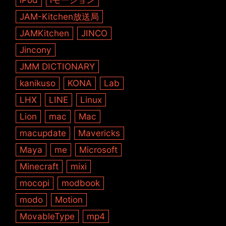
JAM-Kitchen放送局
JAMKitchen
JINCO
Jincony
JMM DICTIONARY
kanikuso
KONA
Lab
LHX
LINE
Linux
Lion
mac
Mac
macupdate
Mavericks
Maya
me
Microsoft
Minecraft
mixi
mocopi
modbook
modo
Motion
MovableType
mp4