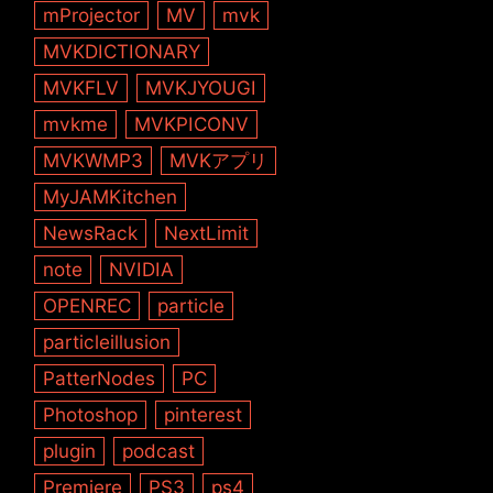
mProjector
MV
mvk
MVKDICTIONARY
MVKFLV
MVKJYOUGI
mvkme
MVKPICONV
MVKWMP3
MVKアプリ
MyJAMKitchen
NewsRack
NextLimit
note
NVIDIA
OPENREC
particle
particleillusion
PatterNodes
PC
Photoshop
pinterest
plugin
podcast
Premiere
PS3
ps4