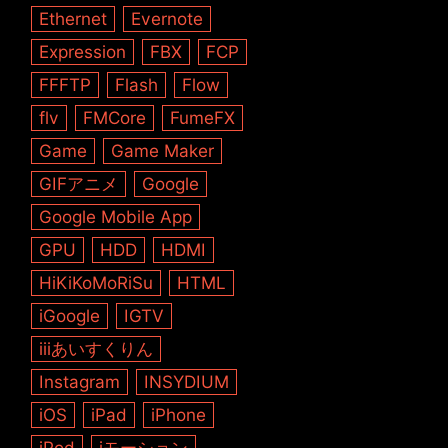
Ethernet
Evernote
Expression
FBX
FCP
FFFTP
Flash
Flow
flv
FMCore
FumeFX
Game
Game Maker
GIFアニメ
Google
Google Mobile App
GPU
HDD
HDMI
HiKiKoMoRiSu
HTML
iGoogle
IGTV
iiiあいすくりん
Instagram
INSYDIUM
iOS
iPad
iPhone
iPod
iモーション