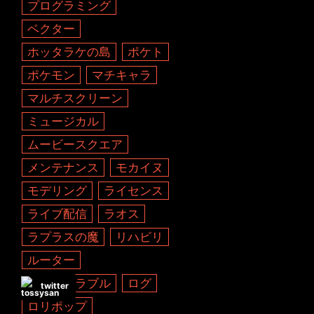
プログラミング
ベクター
ホッタラケの島
ポケト
ポケモン
マチキャラ
マルチスクリーン
ミュージカル
ムービースクエア
メンテナンス
モカイヌ
モデリング
ライセンス
ライブ配信
ラオス
ラプラスの魔
リハビリ
ルーター
レ・ミゼラブル
ログ
twitter
ロリポップ