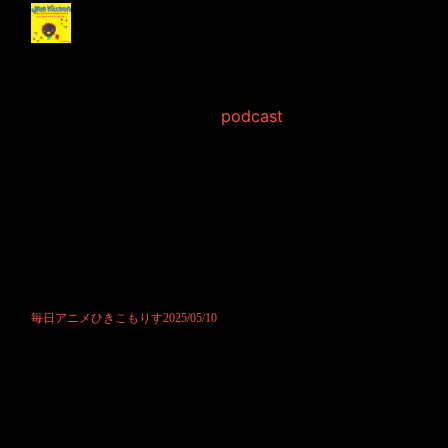
毎日アニメひきこもり
す2025/05/10
2025年5月10日 Filed in:
podcast
ポッドキャストにて先行公開させて頂きました。
久しぶりの先行公開だと感じます。
リス君はトントントンと進行しようとしてましたが、どうしても途中で
長話になってしまうようでございました。
それが良いのか悪いのか。
その辺りが謎ではございます。
ただ、お優しい方々に囲まれて幸せそうなのはスタッフとして見ていて
ありがたいです。
お付き合い下さり、本当にありがとうございます。
毎日アニメひきこもりす2025/05/10