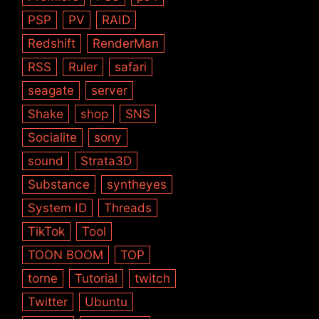
PSP
PV
RAID
Redshift
RenderMan
RSS
Ruler
safari
seagate
server
Shake
shop
SNS
Socialite
sony
sound
Strata3D
Substance
syntheyes
System ID
Threads
TikTok
Tool
TOON BOOM
TOP
torne
Tutorial
twitch
Twitter
Ubuntu