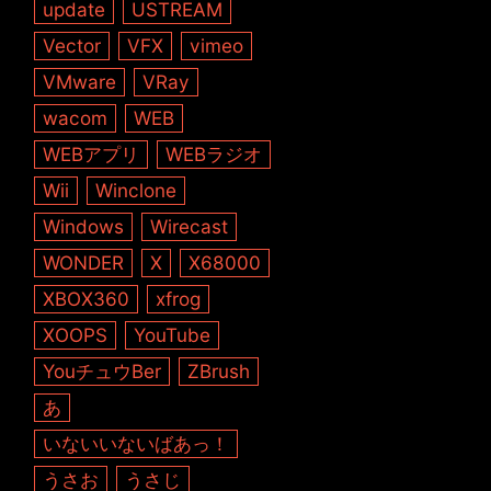
update
USTREAM
Vector
VFX
vimeo
VMware
VRay
wacom
WEB
WEBアプリ
WEBラジオ
Wii
Winclone
Windows
Wirecast
WONDER
X
X68000
XBOX360
xfrog
XOOPS
YouTube
YouチュウBer
ZBrush
あ
いないいないばあっ！
うさお
うさじ