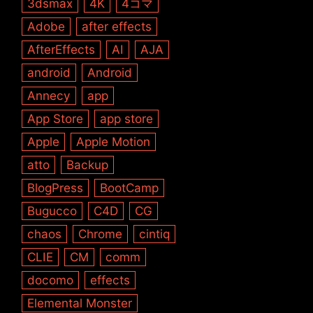
3dsmax
4K
4コマ
Adobe
after effects
AfterEffects
AI
AJA
android
Android
Annecy
app
App Store
app store
Apple
Apple Motion
atto
Backup
BlogPress
BootCamp
Bugucco
C4D
CG
chaos
Chrome
cintiq
CLIE
CM
comm
docomo
effects
Elemental Monster