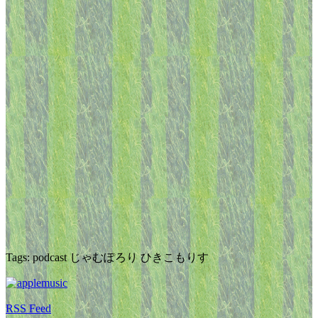
Tags: podcast じゃむぽろり ひきこもりす
RSS Feed