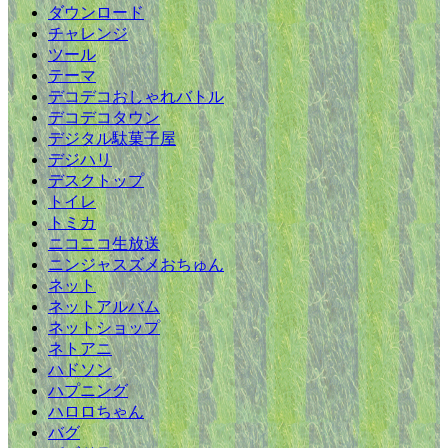
ダウンロード
チャレンジ
ツール
テーマ
デコデコおしゃれバトル
デコデコタウン
デジタル駄菓子屋
デジハリ
デスクトップ
トイレ
トミカ
ニコニコ生放送
ニンジャスズメおちゅん
ネット
ネットアルバム
ネットショップ
ネトアニ
ハドソン
ハプニング
ハロロちゃん
バグ