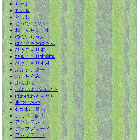
ちゃお
ちゅき
とっしー
どうでもいい
ねこんちゅーず
のろいちゃん
はなぐもおばさん
ひきこもりす
ひきこもりす劇場
ひきこもりす君
ふふシアター
ぷっちぐみ
ぷよぷよ
ぷよぷよ!!クエスト
ほわほわともだち
まついあや
むかねこ番地
アカペラ詩人
アクシデント
アップグレード
アップデート