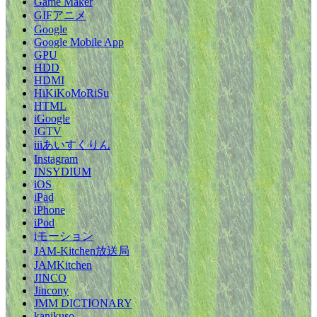
Game Maker
GIFアニメ
Google
Google Mobile App
GPU
HDD
HDMI
HiKiKoMoRiSu
HTML
iGoogle
IGTV
iiiあいすくりん
Instagram
INSYDIUM
iOS
iPad
iPhone
iPod
iモーション
JAM-Kitchen放送局
JAMKitchen
JINCO
Jincony
JMM DICTIONARY
kanikuso