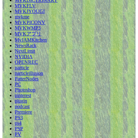
MVKDICTIONARY
MVKFLV
MVKJYOUGI
mvkme
MVKPICONV
MVKWMP3
MVKアプリ
MyJAMKitchen
NewsRack
NextLimit
NVIDIA
OPENREC
particle
particleillusion
PatterNodes
PC
Photoshop
pinterest
plugin
podcast
Premiere
PS3
ps4
PSP
PV