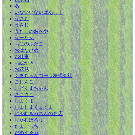
ZBrush
あ
いないいないばあっ！
うさお
うさじ
うたこのおへや
うーたん
おにのふたご
おはなひめ
お仕事
お絵かき
お花見
くまちゃんコーラ株式会社
こじんこ
こどくまちゃん
さこさこ
しまくま
しましまくまくま
じゃむきっちんのお店
じゃむぽろり
たまごっち
だめぐるみ