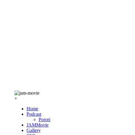
+
Home
Podcast
Porori
JAMMovie
Gallery