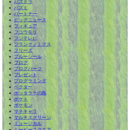
パズドラ
パズミ
パートナー
ビッグニュース
フィギュア
フコウモリ
フジテレビ
フランクノミクス
フリーズ
ブルーシール
ブログ
ブログパーツ
プレゼント
プログラミング
ベクター
ホッタラケの島
ポケト
ポケモン
マチキャラ
マルチスクリーン
ミュージカル
ムービースクエア