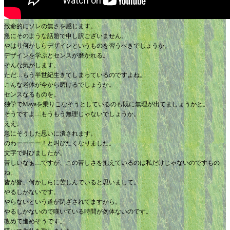
致命的にソレの無さを感じます。
急にそのような話題で申し訳ございません。
やはり何かしらデザインというものを習うべきでしょうか。
デザインを学ぶとセンスが磨かれる。
そんな気がします。
ただ…もう半世紀生きてしまっているのですよね。
こんな老体が今から磨けるでしょうか。
センスなるものを。
独学でMayaを乗りこなそうとしているのも既に無理が出てましょうかと。
そうですよ…もうもう無理じゃないでしょうか。
ええ。
急にそうした思いに潰されます。
のわーーーー！と叫びたくなりました。
文字で叫びましたが。
苦しいなぁ…ですが、この苦しさを抱えているのは私だけじゃないのですもの
ね。
皆が皆、何かしらに苦しんでいると思いまして。
やるしかないです。
やらないという道が閉ざされてますから。
やるしかないので嘆いている時間が勿体ないのです。
改めて進めそうです。