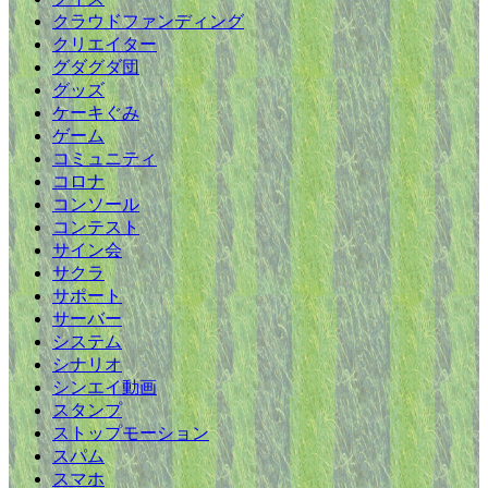
クラウドファンディング
クリエイター
グダグダ団
グッズ
ケーキぐみ
ゲーム
コミュニティ
コロナ
コンソール
コンテスト
サイン会
サクラ
サポート
サーバー
システム
シナリオ
シンエイ動画
スタンプ
ストップモーション
スパム
スマホ