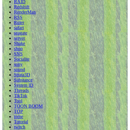
RAID
Redshift
RenderMan
RSS
Ruler
safari
seagate
server
Shake
shop
SNS
Socialite
sony
sound
Strata3D
Substance
System ID
Threads
TikTok
Tool
TOON BOOM
TOP
torne
Tutorial
twitch