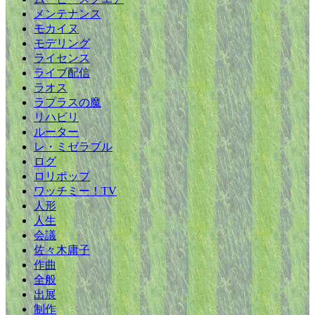
メンテナンス
モカイヌ
モデリング
ライセンス
ライブ配信
ラオス
ラプラスの魔
リハビリ
ルーター
レ・ミゼラブル
ログ
ロリポップ
ワッチミー！TV
人形
人生
会議
佐々木庸子
作曲
全般
出展
制作