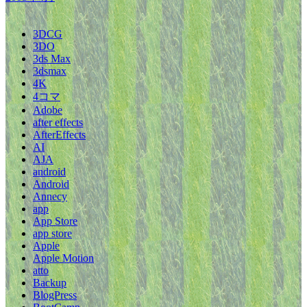
3DCG
3DO
3ds Max
3dsmax
4K
4コマ
Adobe
after effects
AfterEffects
AI
AJA
android
Android
Annecy
app
App Store
app store
Apple
Apple Motion
atto
Backup
BlogPress