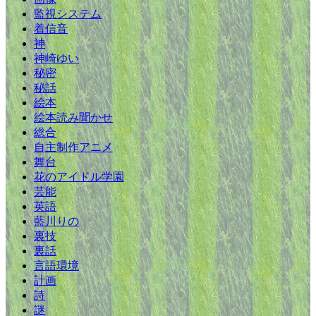
監視システム
着信音
神
神崎ゆい
秘密
秘話
絵本
絵本読み聞かせ
総合
自主制作アニメ
舞台
花のアイドル学園
芸能
英語
藍川りの
裏技
裏話
言語環境
計画
詩
謎