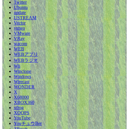
Twitter
Ubuntu
update
USTREAM
Vector
vimeo
VMware
VRay
wacom
WEB
WEBアプリ
WEBラジオ
Wii
Winclone
Windows
Wirecast
WONDER
X
X68000
XBOX360
xfrog
XOOPS
YouTube
YouチュウBer