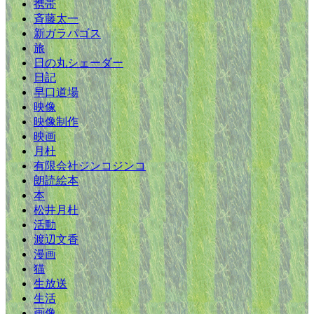
携帯
斉藤太一
新ガラパゴス
旅
日の丸シェーダー
日記
早口道場
映像
映像制作
映画
月杜
有限会社ジンコジンコ
朗読絵本
本
松井月杜
活動
渡辺文香
漫画
猫
生放送
生活
画像