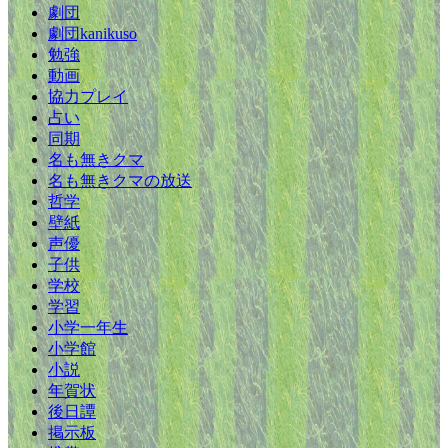
劇団
劇団kanikuso
勉強
動画
協力プレイ
占い
同期
名も無きクマ
名も無きクマの放送
哲学
壁紙
声優
子供
学校
学習
小学一年生
小学館
小説
年賀状
後日譚
掲示板