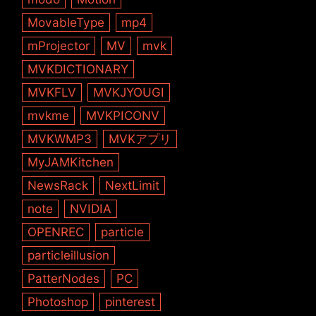
MovableType
mp4
mProjector
MV
mvk
MVKDICTIONARY
MVKFLV
MVKJYOUGI
mvkme
MVKPICONV
MVKWMP3
MVKアプリ
MyJAMKitchen
NewsRack
NextLimit
note
NVIDIA
OPENREC
particle
particleillusion
PatterNodes
PC
Photoshop
pinterest