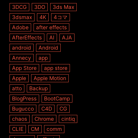
3DCG
3DO
3ds Max
3dsmax
4K
4コマ
Adobe
after effects
AfterEffects
AI
AJA
android
Android
Annecy
app
App Store
app store
Apple
Apple Motion
atto
Backup
BlogPress
BootCamp
Bugucco
C4D
CG
chaos
Chrome
cintiq
CLIE
CM
comm