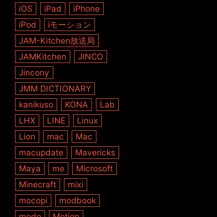
iOS
iPad
iPhone
iPod
iモーション
JAM-Kitchen放送局
JAMKitchen
JINCO
Jincony
JMM DICTIONARY
kanikuso
KONA
Lab
LHX
LINE
Linux
Lion
mac
Mac
macupdate
Mavericks
Maya
me
Microsoft
Minecraft
mixi
mocopi
modbook
modo
Motion