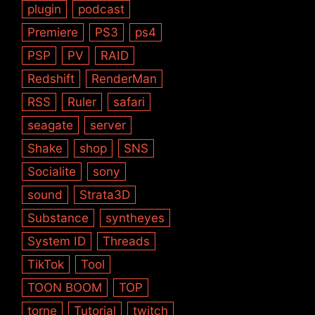
plugin
podcast
Premiere
PS3
ps4
PSP
PV
RAID
Redshift
RenderMan
RSS
Ruler
safari
seagate
server
Shake
shop
SNS
Socialite
sony
sound
Strata3D
Substance
syntheyes
System ID
Threads
TikTok
Tool
TOON BOOM
TOP
torne
Tutorial
twitch