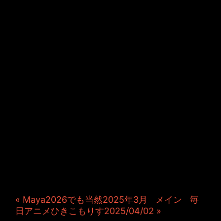
JINCO＆TOSHIYUKIがおく
る、キャラクタープロジェク
ト・JAMKitchenのこぼれ
話。毎週公開しているアニメ
ーション制作秘話や、オリジ
ナルゲーム作りを、ポロリと
つぶやきます。ポッドキャス
トでも公開中。
« Maya2026でも当然2025年3月
|
メイン
|
毎
日アニメひきこもりす2025/04/02 »