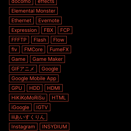
docomo
effects
Elemental Monster
Ethernet
Evernote
Expression
FBX
FCP
FFFTP
Flash
Flow
flv
FMCore
FumeFX
Game
Game Maker
GIFアニメ
Google
Google Mobile App
GPU
HDD
HDMI
HiKiKoMoRiSu
HTML
iGoogle
IGTV
iiiあいすくりん
Instagram
INSYDIUM