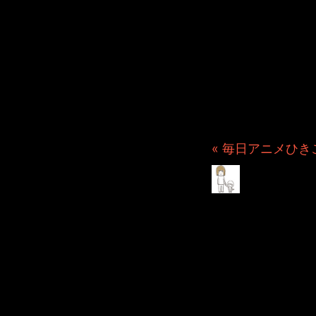
JINCO
ト・JAM
ション制
つぶ
« 毎日アニメひきこも
Ornat
年3月
2025年3月 2日 Filed