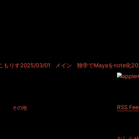
＆TOSHIYUKIがおくる、キャラクタ
Kitchenのこぼれ話。毎週公開して
作秘話や、オリジナルゲーム作りを
やきます。ポッドキャストでも公
りす2025/03/01
|
メイン
|
独学でMayaをnote化20
rixMayaで爆発2025
RSS Fee
 in:
その他
おしら