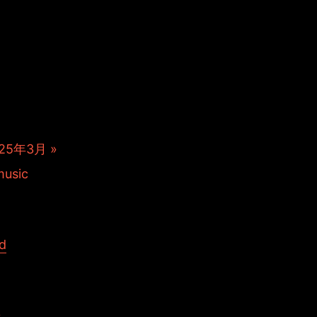
ープロジェク
いるアニメー
、ポロリと
開中。
25年3月 »
d
せ