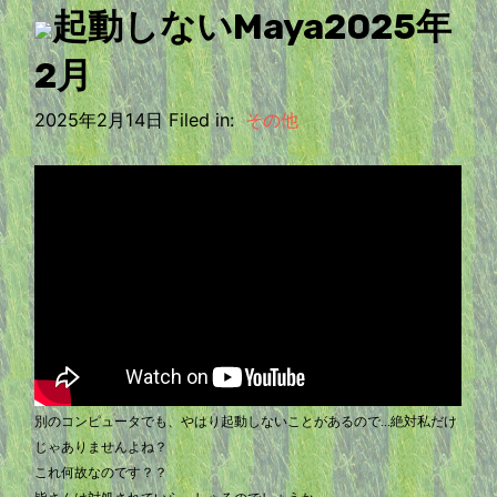
起動しないMaya2025年
2月
2025年2月14日 Filed in:
その他
別のコンピュータでも、やはり起動しないことがあるので...絶対私だけ
じゃありませんよね？
これ何故なのです？？