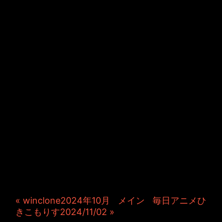
JINCO＆TOSHIYUKIがおく
る、キャラクタープロジェク
ト・JAMKitchenのこぼれ
話。毎週公開しているアニメ
ーション制作秘話や、オリジ
ナルゲーム作りを、ポロリと
つぶやきます。ポッドキャス
トでも公開中。
« winclone2024年10月
|
メイン
|
毎日アニメひ
きこもりす2024/11/02 »