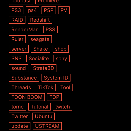
podcast
Premiere
PS3
ps4
PSP
PV
RAID
Redshift
RenderMan
RSS
Ruler
seagate
server
Shake
shop
SNS
Socialite
sony
sound
Strata3D
Substance
System ID
Threads
TikTok
Tool
TOON BOOM
TOP
torne
Tutorial
twitch
Twitter
Ubuntu
update
USTREAM