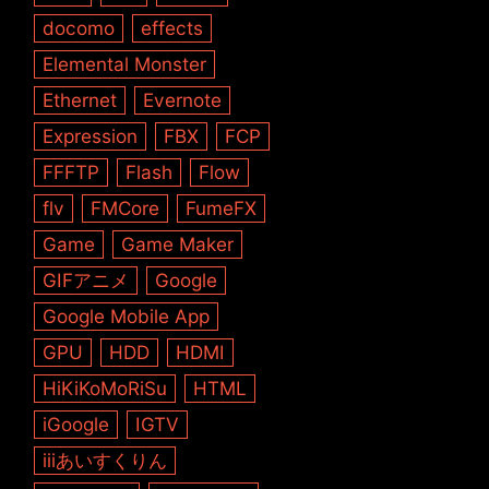
docomo
effects
Elemental Monster
Ethernet
Evernote
Expression
FBX
FCP
FFFTP
Flash
Flow
flv
FMCore
FumeFX
Game
Game Maker
GIFアニメ
Google
Google Mobile App
GPU
HDD
HDMI
HiKiKoMoRiSu
HTML
iGoogle
IGTV
iiiあいすくりん