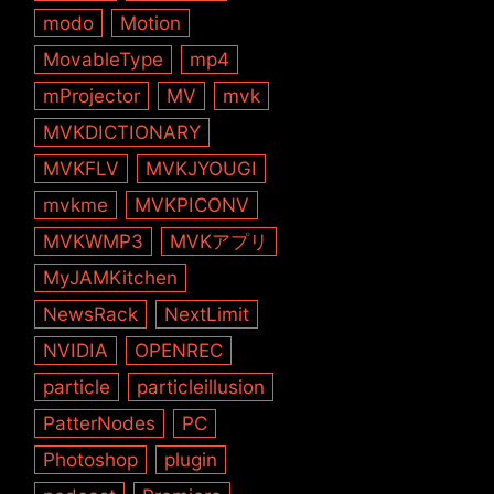
modo
Motion
MovableType
mp4
mProjector
MV
mvk
MVKDICTIONARY
MVKFLV
MVKJYOUGI
mvkme
MVKPICONV
MVKWMP3
MVKアプリ
MyJAMKitchen
NewsRack
NextLimit
NVIDIA
OPENREC
particle
particleillusion
PatterNodes
PC
Photoshop
plugin