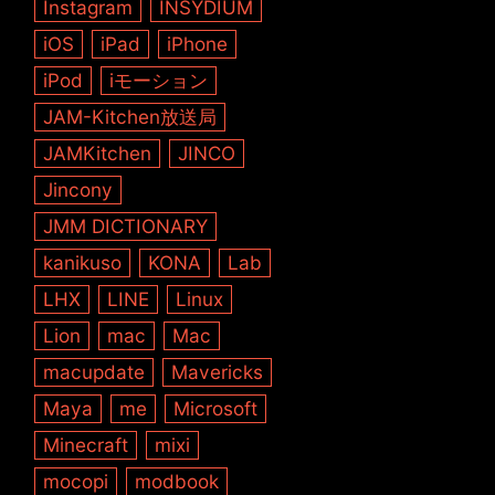
Instagram
INSYDIUM
iOS
iPad
iPhone
iPod
iモーション
JAM-Kitchen放送局
JAMKitchen
JINCO
Jincony
JMM DICTIONARY
kanikuso
KONA
Lab
LHX
LINE
Linux
Lion
mac
Mac
macupdate
Mavericks
Maya
me
Microsoft
Minecraft
mixi
mocopi
modbook