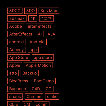
3DCG
3DO
3ds Max
3dsmax
4K
4コマ
Adobe
after effects
AfterEffects
AI
AJA
android
Android
Annecy
app
App Store
app store
Apple
Apple Motion
atto
Backup
BlogPress
BootCamp
Bugucco
C4D
CG
chaos
Chrome
cintiq
CLIE
CM
comm