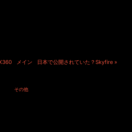
＆TOSHIYUKIがおくる、キャラクタ
Kitchenのこぼれ話。毎週公開して
作秘話や、オリジナルゲーム作りを
やきます。ポッドキャストでも公
360
|
メイン
|
日本で公開されていた？Skyfire »
dでの新しいカレンダー設定
d in:
その他
が新設定になったのですが、意外に【設定無事済みました！】的な情報が少ないので、移
ょうか。
スで連絡先やらカレンダーの同期を行っている人は、情報が２重になったり消えて
うので、設定に関しては臆病になっていることと思います。
との情報を残しておきました。