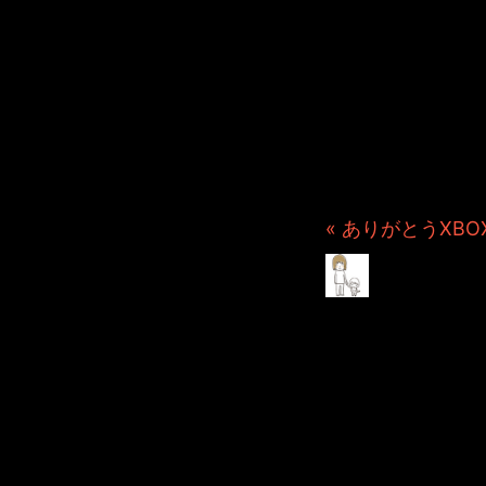
JINCO
ト・JAM
ション制
つぶ
« ありがとうXBOX
iPa
2010年10月19日 File
iPadとiCalでの同期
方って多いのではないでし
特に、昔から色々なデバイ
いるかたが少なくないと思
ですので【大丈夫でした】