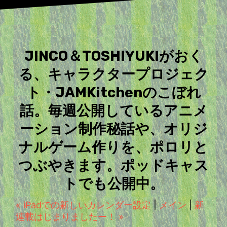
JINCO＆TOSHIYUKIがおく
る、キャラクタープロジェク
ト・JAMKitchenのこぼれ
話。毎週公開しているアニメ
ーション制作秘話や、オリジ
ナルゲーム作りを、ポロリと
つぶやきます。ポッドキャス
トでも公開中。
« iPadでの新しいカレンダー設定
|
メイン
|
新
連載はじまりましたー！ »