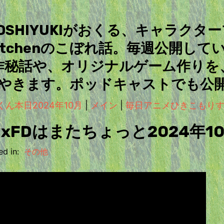
＆TOSHIYUKIがおくる、キャラクタ
Kitchenのこぼれ話。毎週公開して
作秘話や、オリジナルゲーム作りを
やきます。ポッドキャストでも公
くん本日2024年10月
|
メイン
|
毎日アニメひきこもりす202
nixFDはまたちょっと2024年1
d in:
その他