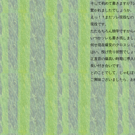
そして初めて書きますがTシ
驚かれましたでしょうか。
えっ！？まだソレ現役なの
現役です。
ただもちろん独学ですから
いつかソレも書き残しまし
何せ現在爆安のクロスシミ
はい。投げ売り状態でしょ
正直昔の爆高い時期に導入
長い付き合いです。
とのことでして、じゃむぽ
ご興味ございましたら、お