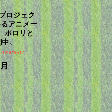
ープロジェク
いるアニメー
、ポロリと
開中。
4/10/12 »
0月