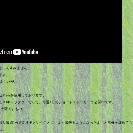
まってすみません。
ます。
てましたが。
Mayaを使用しております。
た3Dキャラクターでして、毎週1分のショートストーリーで公開中です。
り大変ですもの。
。
触り毎週1分更新するということに、よく出来るようになったよ、と自分を褒めても
ね。