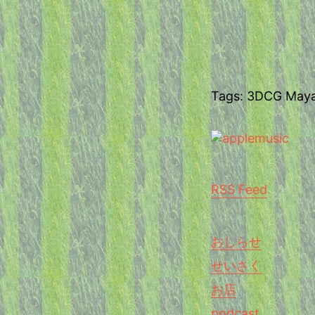
Tags: 3DCG May
RSS Feed
おしらせ
せいさく
お店
podcast