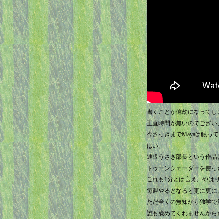
書くことが億劫になってし
正直時間が無いのでござい
今さっきまでMayaは触っ
はい。
通販うさぎ部長という作品は
トゥーンシェーダーを使っ
これも1分とは言え、やは
毎週やるとなると更に更に
ただ全くの無知から独学で
誰も褒めてくれませんから