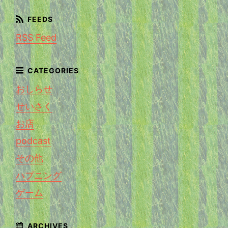
RSS Feed
おしらせ
せいさく
お店
podcast
その他
ハプニング
ゲーム