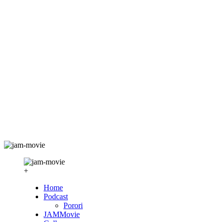
+
Home
Podcast
Porori
JAMMovie