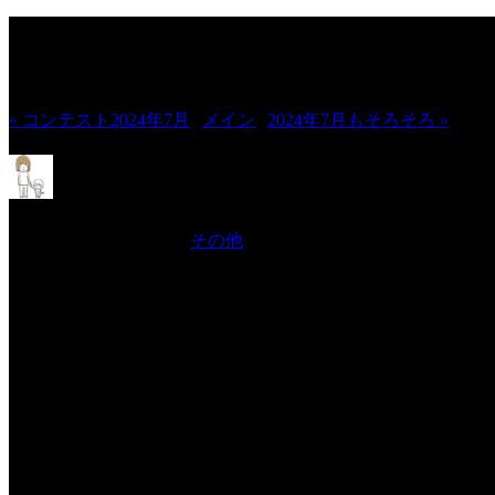
JINCO＆TOSHIYUKIがおくる、キ
ン制作秘話や、オリジナルゲーム作り
« コンテスト2024年7月
|
メイン
|
2024年7月もそろそろ »
アニメーション制作日記2024年7月
2024年7月29日 Filed in:
その他