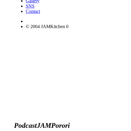
Gallery
SNS
Contact
© 2004 JAMKitchen
0
Podcast
JAM
Porori