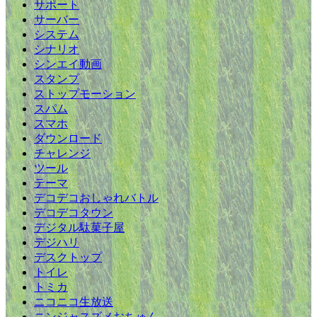
サポート
サーバー
システム
シナリオ
シンエイ動画
スタンプ
ストップモーション
スパム
スマホ
ダウンロード
チャレンジ
ツール
テーマ
デコデコおしゃれバトル
デコデコタウン
デジタル駄菓子屋
デジハリ
デスクトップ
トイレ
トミカ
ニコニコ生放送
ニンジャスズメおちゅん