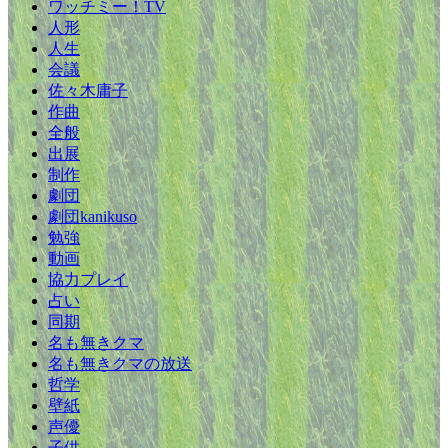
ワッチミー！TV
人形
人生
会議
佐々木庸子
作曲
全般
出展
制作
劇団
劇団kanikuso
勉強
動画
協力プレイ
占い
同期
名も無きクマ
名も無きクマの放送
哲学
壁紙
声優
子供