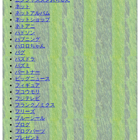
ネット
ネットアルバム
ネットショップ
ネトアニ
ハドソン
ハプニング
ハロロちゃん
バグ
パズドラ
パズミ
パートナー
ビッグニュース
フィギュア
フコウモリ
フジテレビ
フランクノミクス
フリーズ
ブルーシール
ブログ
ブログパーツ
プレゼント