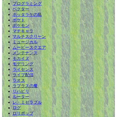
プログラミング
ベクター
ホッタラケの島
ポケト
ポケモン
マチキャラ
マルチスクリーン
ミュージカル
ムービースクエア
メンテナンス
モカイヌ
モデリング
ライセンス
ライブ配信
ラオス
ラプラスの魔
リハビリ
ルーター
レ・ミゼラブル
ログ
ロリポップ