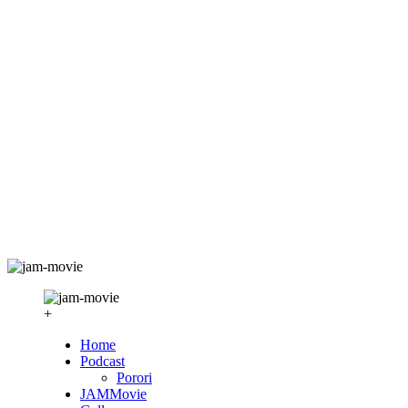
+
Home
Podcast
Porori
JAMMovie