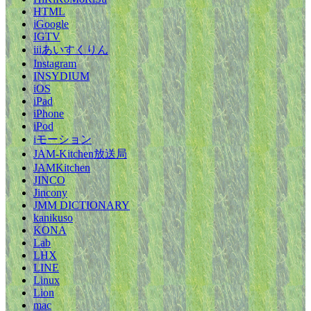
HTML
iGoogle
IGTV
iiiあいすくりん
Instagram
INSYDIUM
iOS
iPad
iPhone
iPod
iモーション
JAM-Kitchen放送局
JAMKitchen
JINCO
Jincony
JMM DICTIONARY
kanikuso
KONA
Lab
LHX
LINE
Linux
Lion
mac