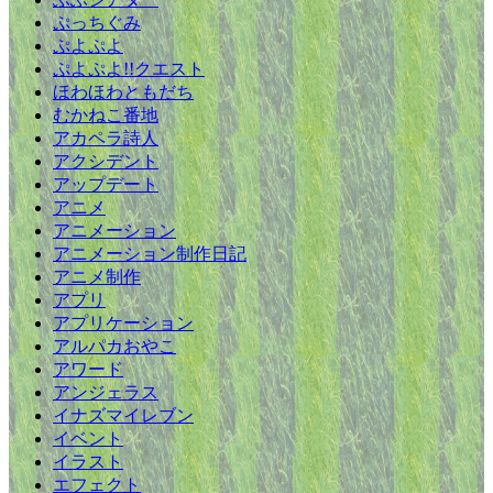
ぷっちぐみ
ぷよぷよ
ぷよぷよ!!クエスト
ほわほわともだち
むかねこ番地
アカペラ詩人
アクシデント
アップデート
アニメ
アニメーション
アニメーション制作日記
アニメ制作
アプリ
アプリケーション
アルパカおやこ
アワード
アンジェラス
イナズマイレブン
イベント
イラスト
エフェクト