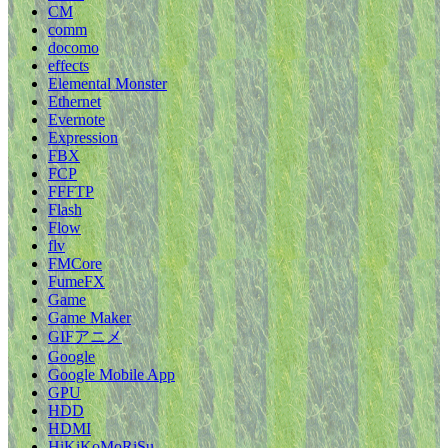
CM
comm
docomo
effects
Elemental Monster
Ethernet
Evernote
Expression
FBX
FCP
FFFTP
Flash
Flow
flv
FMCore
FumeFX
Game
Game Maker
GIFアニメ
Google
Google Mobile App
GPU
HDD
HDMI
HiKiKoMoRiSu