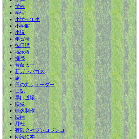
学校
学習
小学一年生
小学館
小説
年賀状
後日譚
掲示板
携帯
斉藤太一
新ガラパゴス
旅
日の丸シェーダー
日記
早口道場
映像
映像制作
映画
月杜
有限会社ジンコジンコ
朗読絵本