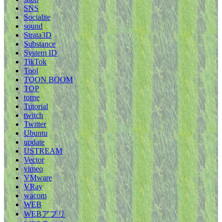
SNS
Socialite
sound
Strata3D
Substance
System ID
TikTok
Tool
TOON BOOM
TOP
torne
Tutorial
twitch
Twitter
Ubuntu
update
USTREAM
Vector
vimeo
VMware
VRay
wacom
WEB
WEBアプリ