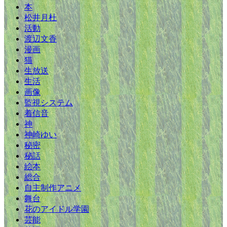
本
松井月杜
活動
渡辺文香
漫画
猫
生放送
生活
画像
監視システム
着信音
神
神崎ゆい
秘密
秘話
絵本
総合
自主制作アニメ
舞台
花のアイドル学園
芸能