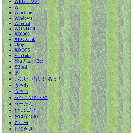
WEBラジオ
Wii
Winclone
Windows
Wirecast
WONDER
X68000
XBOX360
xfrog
XOOPS
YouTube
YouチュウBer
ZBrush
あ
いないいないばあっ！
うさお
うさじ
うたこのおへや
うーたん
おにのふたご
おはなひめ
お仕事
お絵かき