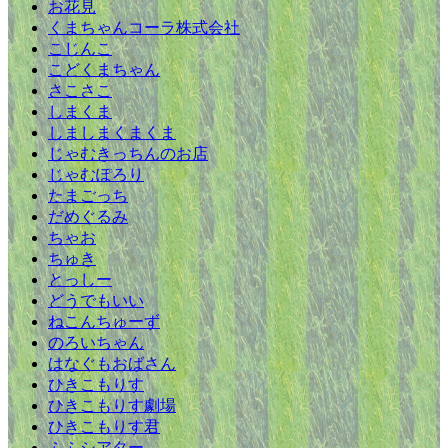
お花見
くまちゃんコーラ株式会社
こじんこ
こどくまちゃん
さこさこ
しまくま
しましまくまくま
じゃむきっちんのお店
じゃむぽろり
たまごっち
だめぐるみ
ちゃお
ちゅき
とっしー
どうでもいい
ねこんちゅーず
のろいちゃん
はなぐもおばさん
ひきこもりす
ひきこもりす劇場
ひきこもりす君
ふふシアター