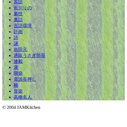
英語
藍川りの
裏技
裏話
言語環境
計画
詩
謎
迫田元
通販うさぎ部長
連載
運
開発
電源長押し
靴
音楽
高橋名人
© 2004 JAMKitchen