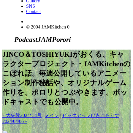
Gallery
SNS
Contact
© 2004 JAMKitchen
0
Podcast
JAM
Porori
JINCO＆TOSHIYUKIがおくる、キャ
ラクタープロジェクト・JAMKitchenの
こぼれ話。毎週公開しているアニメー
ション制作秘話や、オリジナルゲーム
作りを、ポロリとつぶやきます。ポッ
ドキャストでも公開中。
« 大失敗2024年4月
|
メイン
|
ピックアップひきこもりす
2024/04/06 »