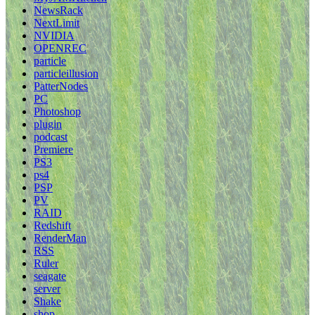
NewsRack
NextLimit
NVIDIA
OPENREC
particle
particleillusion
PatterNodes
PC
Photoshop
plugin
podcast
Premiere
PS3
ps4
PSP
PV
RAID
Redshift
RenderMan
RSS
Ruler
seagate
server
Shake
shop