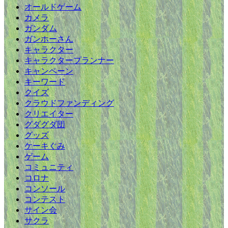
オールドゲーム
カメラ
ガンダム
ガンホーさん
キャラクター
キャラクタープランナー
キャンペーン
キーワード
クイズ
クラウドファンディング
クリエイター
グダグダ団
グッズ
ケーキぐみ
ゲーム
コミュニティ
コロナ
コンソール
コンテスト
サイン会
サクラ