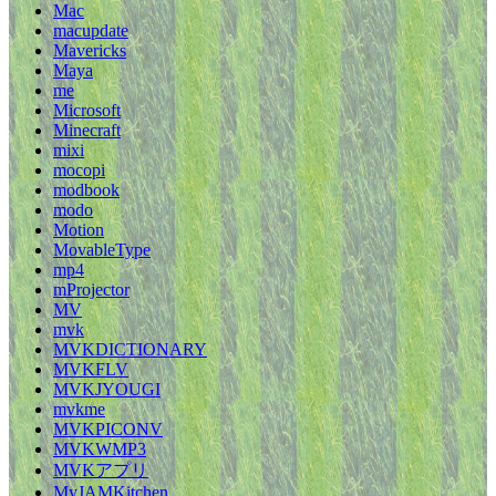
Mac
macupdate
Mavericks
Maya
me
Microsoft
Minecraft
mixi
mocopi
modbook
modo
Motion
MovableType
mp4
mProjector
MV
mvk
MVKDICTIONARY
MVKFLV
MVKJYOUGI
mvkme
MVKPICONV
MVKWMP3
MVKアプリ
MyJAMKitchen