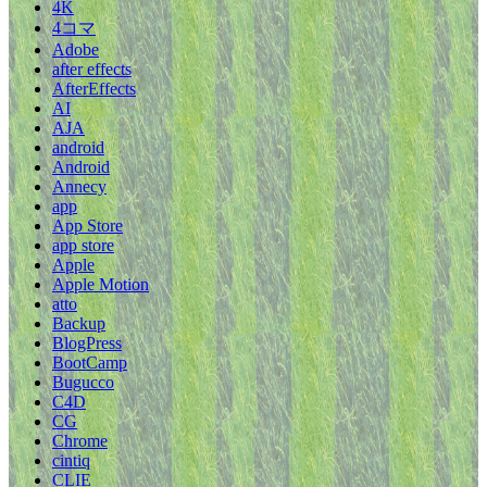
4K
4コマ
Adobe
after effects
AfterEffects
AI
AJA
android
Android
Annecy
app
App Store
app store
Apple
Apple Motion
atto
Backup
BlogPress
BootCamp
Bugucco
C4D
CG
Chrome
cintiq
CLIE