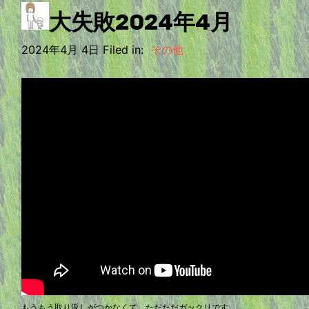
大失敗2024年4月
2024年4月 4日 Filed in:
その他
もうもう取り返しがつかなくて、ただただガックリです。