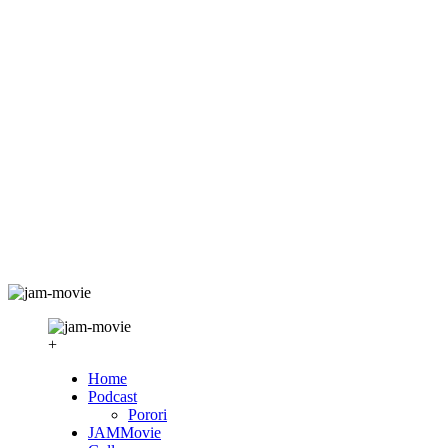
+
Home
Podcast
Porori
JAMMovie