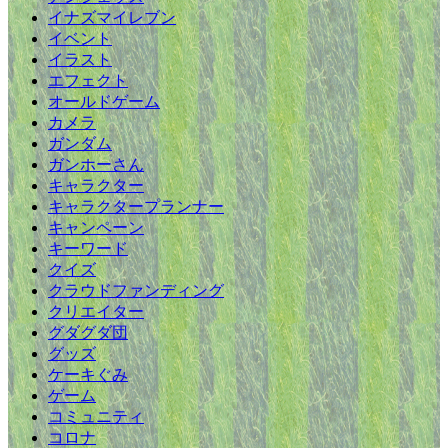
イナズマイレブン
イベント
イラスト
エフェクト
オールドゲーム
カメラ
ガンダム
ガンホーさん
キャラクター
キャラクタープランナー
キャンペーン
キーワード
クイズ
クラウドファンディング
クリエイター
グダグダ団
グッズ
ケーキぐみ
ゲーム
コミュニティ
コロナ