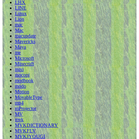
LHX
LINE
Linux
Lion
mac
Mac
macupdate
Mavericks
Maya
me
Microsoft
Minecraft
mixi
mocopi
modbook
modo
Motion
MovableType
mp4
mProjector
MV
mvk
MVKDICTIONARY
MVKFLV
MVKJYOUGI