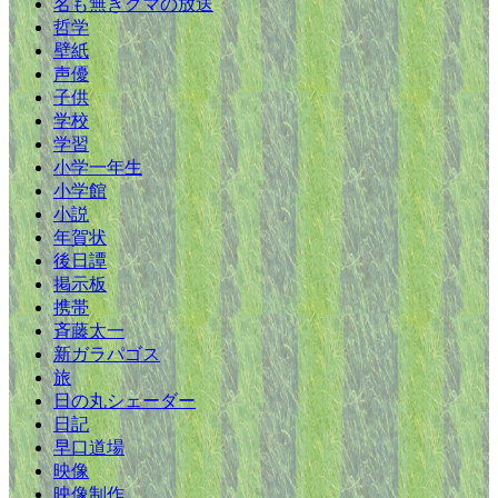
名も無きクマの放送
哲学
壁紙
声優
子供
学校
学習
小学一年生
小学館
小説
年賀状
後日譚
掲示板
携帯
斉藤太一
新ガラパゴス
旅
日の丸シェーダー
日記
早口道場
映像
映像制作