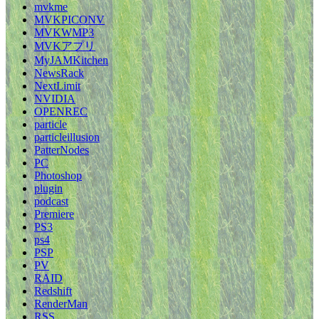
mvkme
MVKPICONV
MVKWMP3
MVKアプリ
MyJAMKitchen
NewsRack
NextLimit
NVIDIA
OPENREC
particle
particleillusion
PatterNodes
PC
Photoshop
plugin
podcast
Premiere
PS3
ps4
PSP
PV
RAID
Redshift
RenderMan
RSS