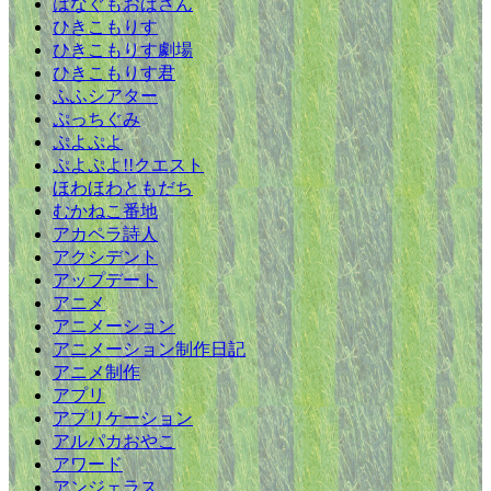
はなぐもおばさん
ひきこもりす
ひきこもりす劇場
ひきこもりす君
ふふシアター
ぷっちぐみ
ぷよぷよ
ぷよぷよ!!クエスト
ほわほわともだち
むかねこ番地
アカペラ詩人
アクシデント
アップデート
アニメ
アニメーション
アニメーション制作日記
アニメ制作
アプリ
アプリケーション
アルパカおやこ
アワード
アンジェラス