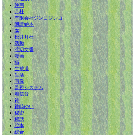
映画
月杜
有限会社ジンコジンコ
朗読絵本
本
松井月杜
活動
渡辺文香
漫画
猫
生放送
生活
画像
監視システム
着信音
神
神崎ゆい
秘密
秘話
絵本
総合