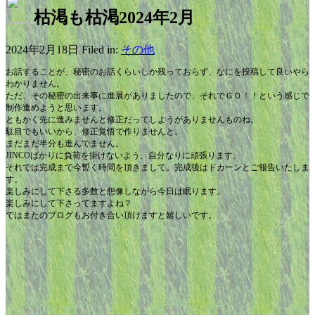
枯渇も枯渇2024年2月
2024年2月18日 Filed in:
その他
お話することが、秘密のお話くらいしか残っておらず、なにを投稿して良いやら
わかりません。
ただ、その秘密の出来事に進展がありましたので、それでＧＯ！！という感じで
制作進めようと思います。
ともかく先に進みませんと修正だってしようがありませんものね。
駄目でもいいから、修正覚悟で作りませんと。
まだまだ半分も進んでません。
JINCOばかりに負荷を掛けないよう、自分なりに頑張ります。
それでは完成まで今暫く時間を頂きまして。完成後はドカーンとご報告いたしま
す。
楽しみにして下さる多数と想像しながら今日は眠ります。
楽しみにして下さってますよね？
ではまたのブログもお付き合い頂けますと嬉しいです。