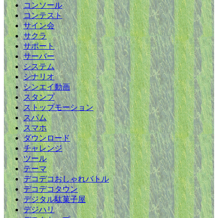
コンソール
コンテスト
サイン会
サクラ
サポート
サーバー
システム
シナリオ
シンエイ動画
スタンプ
ストップモーション
スパム
スマホ
ダウンロード
チャレンジ
ツール
テーマ
デコデコおしゃれバトル
デコデコタウン
デジタル駄菓子屋
デジハリ