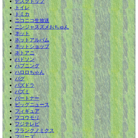
デスクトップ
トイレ
トミカ
ニコニコ生放送
ニンジャスズメおちゅん
ネット
ネットアルバム
ネットショップ
ネトアニ
ハドソン
ハプニング
ハロロちゃん
バグ
パズドラ
パズミ
パートナー
ビッグニュース
フィギュア
フコウモリ
フジテレビ
フランクノミクス
フリーズ