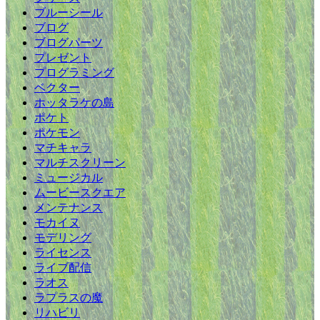
ブルーシール
ブログ
ブログパーツ
プレゼント
プログラミング
ベクター
ホッタラケの島
ポケト
ポケモン
マチキャラ
マルチスクリーン
ミュージカル
ムービースクエア
メンテナンス
モカイヌ
モデリング
ライセンス
ライブ配信
ラオス
ラプラスの魔
リハビリ