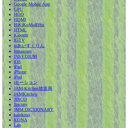
Google Mobile App
GPU
HDD
HDMI
HiKiKoMoRiSu
HTML
iGoogle
IGTV
iiiあいすくりん
Instagram
INSYDIUM
iOS
iPad
iPhone
iPod
iモーション
JAM-Kitchen放送局
JAMKitchen
JINCO
Jincony
JMM DICTIONARY
kanikuso
KONA
Lab