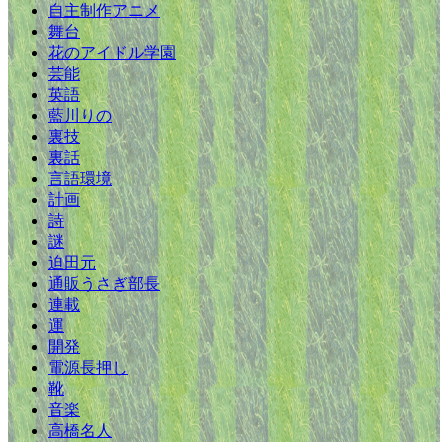
自主制作アニメ
舞台
花のアイドル学園
芸能
英語
藍川りの
裏技
裏話
言語環境
計画
詩
謎
迫田元
通販うさぎ部長
連載
運
開発
電源長押し
靴
音楽
高橋名人