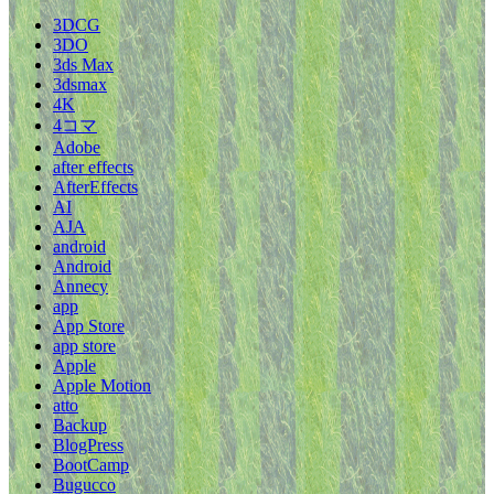
3DCG
3DO
3ds Max
3dsmax
4K
4コマ
Adobe
after effects
AfterEffects
AI
AJA
android
Android
Annecy
app
App Store
app store
Apple
Apple Motion
atto
Backup
BlogPress
BootCamp
Bugucco