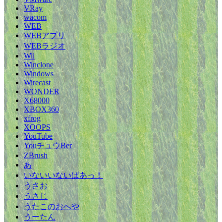
VRay
wacom
WEB
WEBアプリ
WEBラジオ
Wii
Winclone
Windows
Wirecast
WONDER
X68000
XBOX360
xfrog
XOOPS
YouTube
YouチュウBer
ZBrush
あ
いないいないばあっ！
うさお
うさじ
うたこのおへや
うーたん