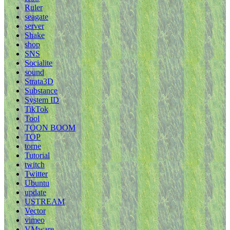
Ruler
seagate
server
Shake
shop
SNS
Socialite
sound
Strata3D
Substance
System ID
TikTok
Tool
TOON BOOM
TOP
torne
Tutorial
twitch
Twitter
Ubuntu
update
USTREAM
Vector
vimeo
VMware