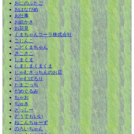
おにのふたご
おはなひめ
お仕事
お絵かき
お花見
くまちゃんコーラ株式会社
こじんこ
こどくまちゃん
さこさこ
しまくま
しましまくまくま
じゃむきっちんのお店
じゃむぽろり
たまごっち
だめぐるみ
ちゃお
ちゅき
とっしー
どうでもいい
ねこんちゅーず
のろいちゃん