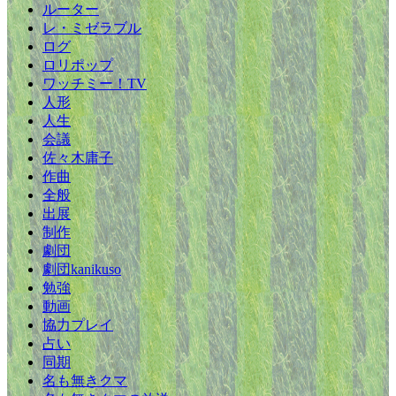
ルーター
レ・ミゼラブル
ログ
ロリポップ
ワッチミー！TV
人形
人生
会議
佐々木庸子
作曲
全般
出展
制作
劇団
劇団kanikuso
勉強
動画
協力プレイ
占い
同期
名も無きクマ