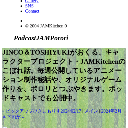
Gallery
SNS
Contact
© 2004 JAMKitchen
0
Podcast
JAM
Porori
JINCO＆TOSHIYUKIがおくる、キャ
ラクタープロジェクト・JAMKitchenの
こぼれ話。毎週公開しているアニメー
ション制作秘話や、オリジナルゲーム
作りを、ポロリとつぶやきます。ポッ
ドキャストでも公開中。
« ピックアップひきこもりす2024/02/17
|
メイン
|
2024年2月
も下旬が »