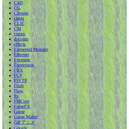
C4D
CG
Chrome
cintiq
CLIE
CM
comm
docomo
effects
Elemental Monster
Ethernet
Evernote
Expression
FBX
FCP
FFFTP
Flash
Flow
flv
FMCore
FumeFX
Game
Game Maker
GIFアニメ
Google