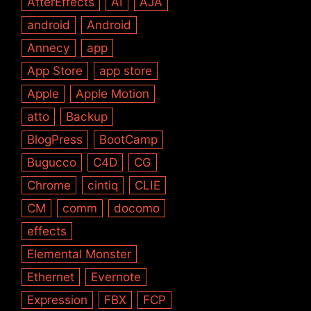
AfterEffects
AI
AJA
android
Android
Annecy
app
App Store
app store
Apple
Apple Motion
atto
Backup
BlogPress
BootCamp
Bugucco
C4D
CG
Chrome
cintiq
CLIE
CM
comm
docomo
effects
Elemental Monster
Ethernet
Evernote
Expression
FBX
FCP