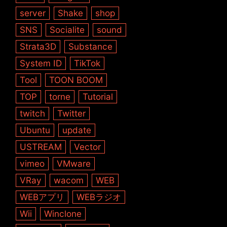
server
Shake
shop
SNS
Socialite
sound
Strata3D
Substance
System ID
TikTok
Tool
TOON BOOM
TOP
torne
Tutorial
twitch
Twitter
Ubuntu
update
USTREAM
Vector
vimeo
VMware
VRay
wacom
WEB
WEBアプリ
WEBラジオ
Wii
Winclone