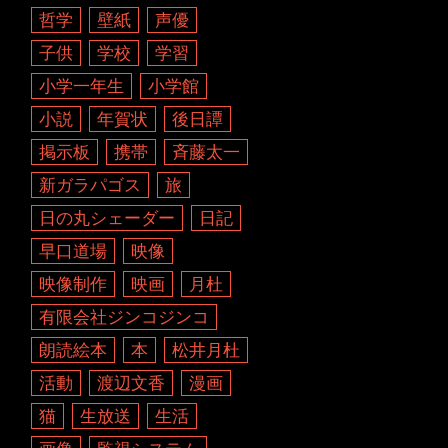
哲学
壁紙
声優
子供
学校
学習
小学一年生
小学館
小説
年賀状
後日譚
掲示板
携帯
斉藤太一
新ガラパゴス
旅
日の丸シェーダー
日記
早口道場
映像
映像制作
映画
月杜
有限会社ジンコジンコ
朗読絵本
本
松井月杜
活動
渡辺文香
漫画
猫
生放送
生活