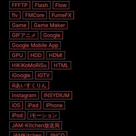
FFFTP
Flash
Flow
flv
FMCore
FumeFX
Game
Game Maker
GIFアニメ
Google
Google Mobile App
GPU
HDD
HDMI
HiKiKoMoRiSu
HTML
iGoogle
IGTV
iiiあいすくりん
Instagram
INSYDIUM
iOS
iPad
iPhone
iPod
iモーション
JAM-Kitchen放送局
JAMKitchen
JINCO