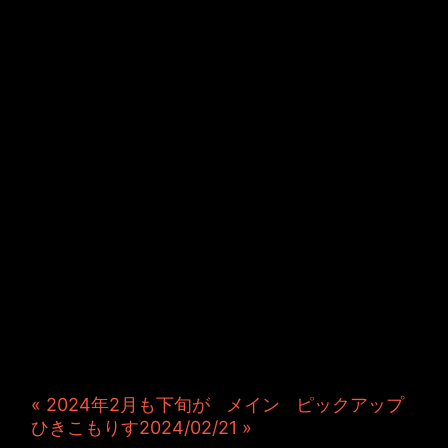
JINCO＆TOSHIYUKIがおく
る、キャラクタープロジェク
ト・JAMKitchenのこぼれ
話。毎週公開しているアニメ
ーション制作秘話や、オリジ
ナルゲーム作りを、ポロリと
つぶやきます。ポッドキャス
トでも公開中。
« 2024年2月も下旬が
|
メイン
|
ピックアップ
ひきこもりす2024/02/21 »