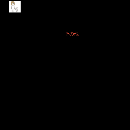
何か面白い話2024年2
月
2024年2月20日 Filed in:
その他
ないかなないかなと考えましたが、一切ございません。
これ何のブログでしょうね。
もうこんなに書くこと無いなら、やめっちまえ！と自身に言いたいで
す。
というよりは言ってます。
皆さんはAdobe Animateは使っていらっしゃますでしょうか。
私は未だにFLASH全盛期が忘れられずに使っております。
ただ…イラレからアニメイトにコピペする時の不具合は本当に直して下
さいませんでしょうか。
崩れたり色合いが変化したりしますのです。
ですからなおさらアニメイトを使う気が失せてしまうわけですよね。
と意外とまともな今回の話になりました。
そうなのですそうなのです。それら不具合なんとか宜しくお願い致しま
す！とこんなネットの片隅で唱えても届きませんが。
まだまだ使いたいソフトですので、この声届けーとだけ残して本日のブ
ログは終わりとします。
改善されないかなぁ…