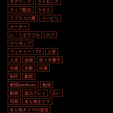
モデリング
ライセンス
ライブ配信
ラオス
ラプラスの魔
リハビリ
ルーター
レ・ミゼラブル
ログ
ロリポップ
ワッチミー！TV
人形
人生
会議
佐々木庸子
作曲
全般
出展
制作
劇団
劇団kanikuso
勉強
動画
協力プレイ
占い
同期
名も無きクマ
名も無きクマの放送