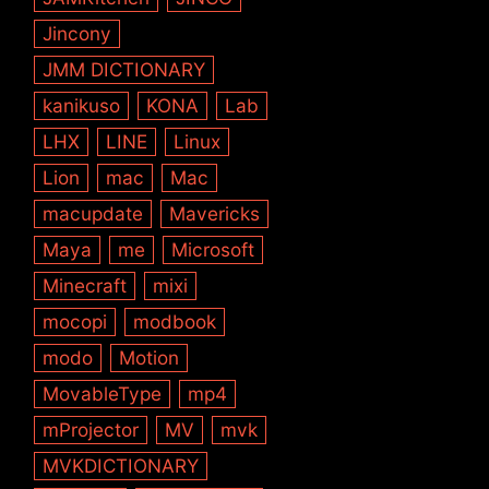
Jincony
JMM DICTIONARY
kanikuso
KONA
Lab
LHX
LINE
Linux
Lion
mac
Mac
macupdate
Mavericks
Maya
me
Microsoft
Minecraft
mixi
mocopi
modbook
modo
Motion
MovableType
mp4
mProjector
MV
mvk
MVKDICTIONARY