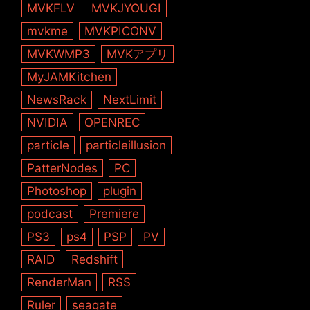
MVKFLV
MVKJYOUGI
mvkme
MVKPICONV
MVKWMP3
MVKアプリ
MyJAMKitchen
NewsRack
NextLimit
NVIDIA
OPENREC
particle
particleillusion
PatterNodes
PC
Photoshop
plugin
podcast
Premiere
PS3
ps4
PSP
PV
RAID
Redshift
RenderMan
RSS
Ruler
seagate