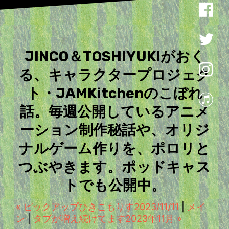
JINCO＆TOSHIYUKIがおく
る、キャラクタープロジェク
ト・JAMKitchenのこぼれ
話。毎週公開しているアニメ
ーション制作秘話や、オリジ
ナルゲーム作りを、ポロリと
つぶやきます。ポッドキャス
トでも公開中。
« ピックアップひきこもりす2023/11/11
|
メイ
ン
|
タブが増え続けてます2023年11月 »