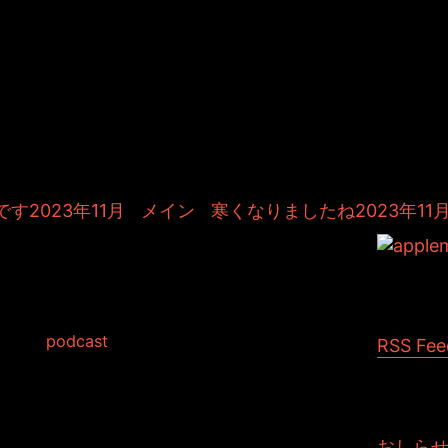
＆TOSHIYUKIがおくる、キャラクタ
Kitchenのこぼれ話。毎週公開して
作秘話や、オリジナルゲーム作りを
やきます。ポッドキャストでも公
す2023年11月
|
メイン
|
寒くなりましたね2023年11月
アップひきこもりす
11
d in:
podcast
RSS Fee
せて頂きました。
ルを送れば良いのかが分からなかったようです。
届けられたかなあ...と不安そうな様子。
すかも。とのリス君です。
おしら