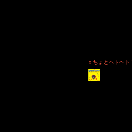
JINCO
ト・JAM
ション制
つぶ
« ちょとヘトヘトで
ピック
2023/11/
2023年11月11日 File
ポッドキャストにて公開さ
本日のリス君は、どうエー
応援している気持ちだけでも
ボクだったらホント逃げ出