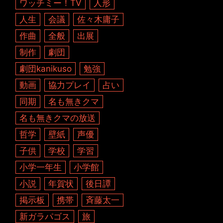
ワッチミー！TV
人形
人生
会議
佐々木庸子
作曲
全般
出展
制作
劇団
劇団kanikuso
勉強
動画
協力プレイ
占い
同期
名も無きクマ
名も無きクマの放送
哲学
壁紙
声優
子供
学校
学習
小学一年生
小学館
小説
年賀状
後日譚
掲示板
携帯
斉藤太一
新ガラパゴス
旅