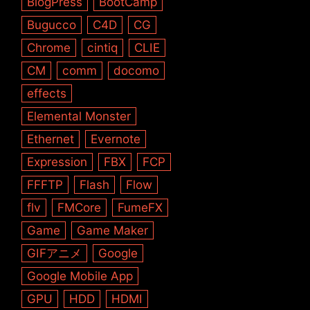
BlogPress
BootCamp
Bugucco
C4D
CG
Chrome
cintiq
CLIE
CM
comm
docomo
effects
Elemental Monster
Ethernet
Evernote
Expression
FBX
FCP
FFFTP
Flash
Flow
flv
FMCore
FumeFX
Game
Game Maker
GIFアニメ
Google
Google Mobile App
GPU
HDD
HDMI