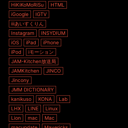
HiKiKoMoRiSu
HTML
iGoogle
IGTV
iiiあいすくりん
Instagram
INSYDIUM
iOS
iPad
iPhone
iPod
iモーション
JAM-Kitchen放送局
JAMKitchen
JINCO
Jincony
JMM DICTIONARY
kanikuso
KONA
Lab
LHX
LINE
Linux
Lion
mac
Mac
macupdate
Mavericks