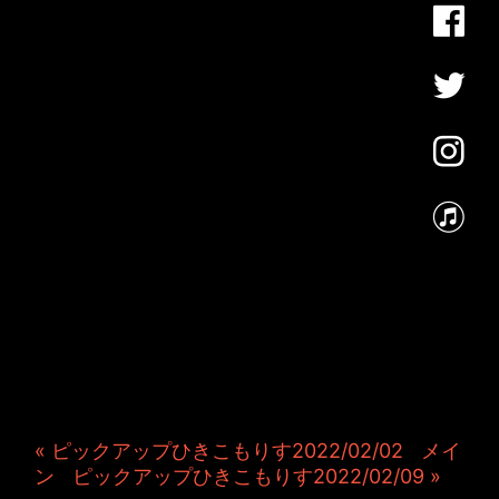
JINCO＆TOSHIYUKIがおく
る、キャラクタープロジェク
ト・JAMKitchenのこぼれ
話。毎週公開しているアニメ
ーション制作秘話や、オリジ
ナルゲーム作りを、ポロリと
つぶやきます。ポッドキャス
トでも公開中。
« ピックアップひきこもりす2022/02/02
|
メイ
ン
|
ピックアップひきこもりす2022/02/09 »