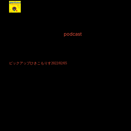
ピックアップひきこも
りす2022/02/05
2022年2月 5日 Filed in:
podcast
ポッドキャスト先行公開です！
果たして今日はどんなお便りを頂けてますでしょうか。
皆様も是非お気軽にお便り下さいませ！
ピックアップひきこもりす2022/02/05