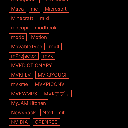
Maya
me
Microsoft
Minecraft
mixi
mocopi
modbook
modo
Motion
MovableType
mp4
mProjector
mvk
MVKDICTIONARY
MVKFLV
MVKJYOUGI
mvkme
MVKPICONV
MVKWMP3
MVKアプリ
MyJAMKitchen
NewsRack
NextLimit
NVIDIA
OPENREC