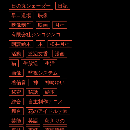
日の丸シェーダー
日記
早口道場
映像
映像制作
映画
月杜
有限会社ジンコジンコ
朗読絵本
本
松井月杜
活動
渡辺文香
漫画
猫
生放送
生活
画像
監視システム
着信音
神
神崎ゆい
秘密
秘話
絵本
総合
自主制作アニメ
舞台
花のアイドル学園
芸能
英語
藍川りの