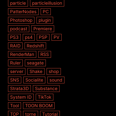
particle
particleillusion
PatterNodes
PC
Photoshop
plugin
podcast
Premiere
PS3
ps4
PSP
PV
RAID
Redshift
RenderMan
RSS
Ruler
seagate
server
Shake
shop
SNS
Socialite
sound
Strata3D
Substance
System ID
TikTok
Tool
TOON BOOM
TOP
torne
Tutorial