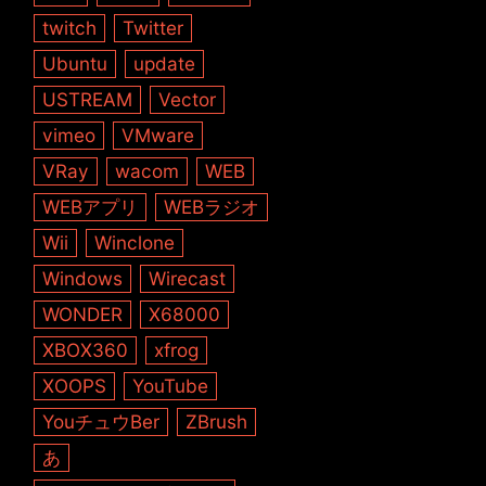
twitch
Twitter
Ubuntu
update
USTREAM
Vector
vimeo
VMware
VRay
wacom
WEB
WEBアプリ
WEBラジオ
Wii
Winclone
Windows
Wirecast
WONDER
X68000
XBOX360
xfrog
XOOPS
YouTube
YouチュウBer
ZBrush
あ