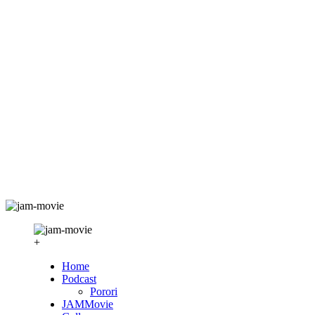
+
Home
Podcast
Porori
JAMMovie