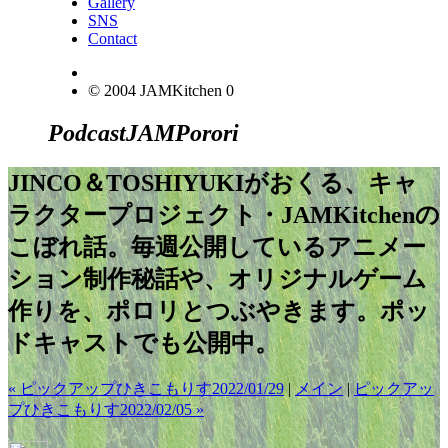
Gallery
SNS
Contact
© 2004 JAMKitchen
0
Podcast
JAM
Porori
JINCO＆TOSHIYUKIがおくる、キャ
ラクタープロジェクト・JAMKitchenの
こぼれ話。毎週公開しているアニメー
ション制作秘話や、オリジナルゲーム
作りを、ポロリとつぶやきます。ポッ
ドキャストでも公開中。
« ピックアップひきこもりす2022/01/29
|
メイン
|
ピックアッ
プひきこもりす2022/02/05 »