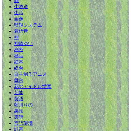
猫
生放送
生活
画像
監視システム
着信音
神
神崎ゆい
秘密
秘話
絵本
総合
自主制作アニメ
舞台
花のアイドル学園
芸能
英語
藍川りの
裏技
裏話
言語環境
計画