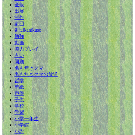
全般
出展
制作
劇団
劇団kanikuso
勉強
動画
協力プレイ
占い
同期
名も無きクマ
名も無きクマの放送
哲学
壁紙
声優
子供
学校
学習
小学一年生
小学館
小説