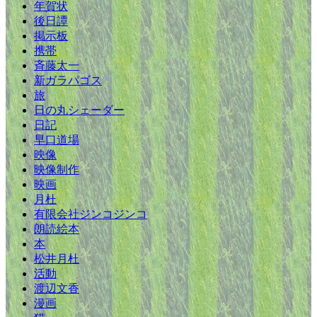
年賀状
後日譚
掲示板
携帯
斉藤太一
新ガラパゴス
旅
日の丸シェーダー
日記
早口道場
映像
映像制作
映画
月杜
有限会社ジンコジンコ
朗読絵本
本
松井月杜
活動
渡辺文香
漫画