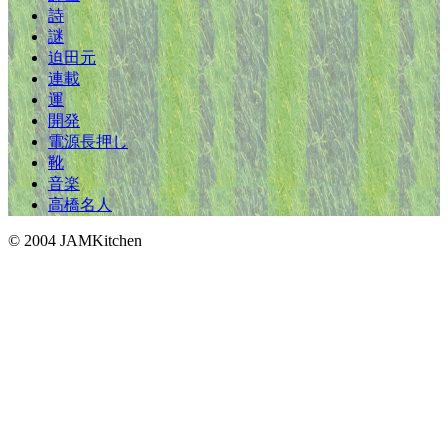
詩
謎
迫田元
連載
運
開発
電源長押し
靴
音楽
高橋名人
© 2004 JAMKitchen