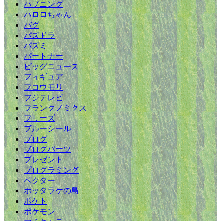
ハプニング
ハロロちゃん
バグ
パズドラ
パズミ
パートナー
ビッグニュース
フィギュア
フコウモリ
フジテレビ
フランクノミクス
フリーズ
ブルーシール
ブログ
ブログパーツ
プレゼント
プログラミング
ベクター
ホッタラケの島
ポケト
ポケモン