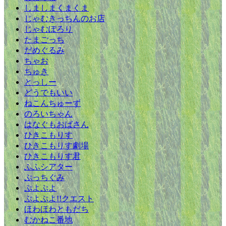
しましまくまくま
じゃむきっちんのお店
じゃむぽろり
たまごっち
だめぐるみ
ちゃお
ちゅき
とっしー
どうでもいい
ねこんちゅーず
のろいちゃん
はなぐもおばさん
ひきこもりす
ひきこもりす劇場
ひきこもりす君
ふふシアター
ぷっちぐみ
ぷよぷよ
ぷよぷよ!!クエスト
ほわほわともだち
むかねこ番地