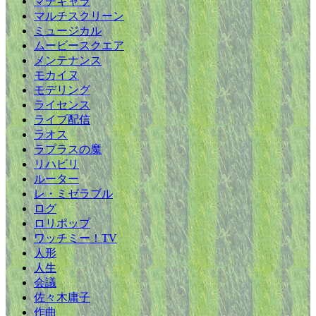
マチキャラ
マルチスクリーン
ミュージカル
ムービースクエア
メンテナンス
モカイヌ
モデリング
ライセンス
ライブ配信
ラオス
ラプラスの魔
リハビリ
ルーター
レ・ミゼラブル
ログ
ロリポップ
ワッチミー！TV
人形
人生
会議
佐々木庸子
作曲