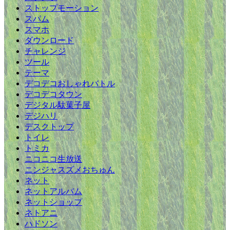
ストップモーション
スパム
スマホ
ダウンロード
チャレンジ
ツール
テーマ
デコデコおしゃれバトル
デコデコタウン
デジタル駄菓子屋
デジハリ
デスクトップ
トイレ
トミカ
ニコニコ生放送
ニンジャスズメおちゅん
ネット
ネットアルバム
ネットショップ
ネトアニ
ハドソン