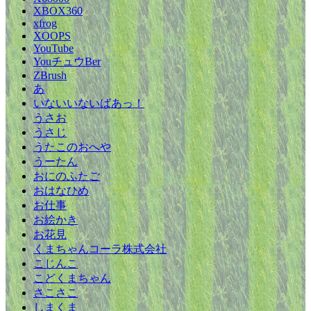
XBOX360
xfrog
XOOPS
YouTube
YouチュウBer
ZBrush
あ
いないいないばあっ！
うさお
うさじ
うたこのおへや
うーたん
おにのふたご
おはなひめ
お仕事
お絵かき
お花見
くまちゃんコーラ株式会社
こじんこ
こどくまちゃん
さこさこ
しまくま