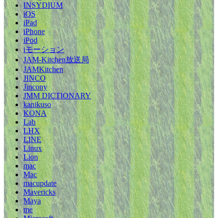
INSYDIUM
iOS
iPad
iPhone
iPod
iモーション
JAM-Kitchen放送局
JAMKitchen
JINCO
Jincony
JMM DICTIONARY
kanikuso
KONA
Lab
LHX
LINE
Linux
Lion
mac
Mac
macupdate
Mavericks
Maya
me