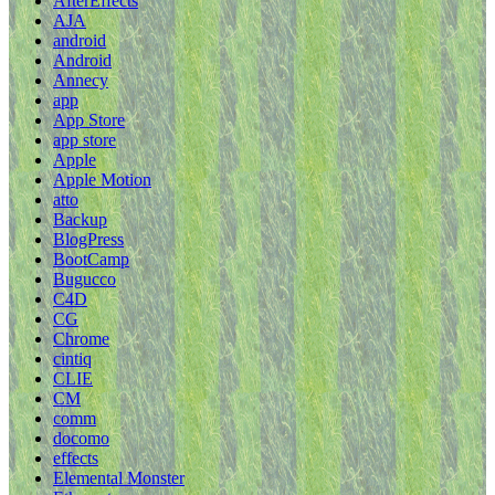
AfterEffects
AJA
android
Android
Annecy
app
App Store
app store
Apple
Apple Motion
atto
Backup
BlogPress
BootCamp
Bugucco
C4D
CG
Chrome
cintiq
CLIE
CM
comm
docomo
effects
Elemental Monster