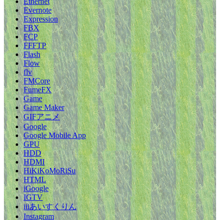
Ethernet
Evernote
Expression
FBX
FCP
FFFTP
Flash
Flow
flv
FMCore
FumeFX
Game
Game Maker
GIFアニメ
Google
Google Mobile App
GPU
HDD
HDMI
HiKiKoMoRiSu
HTML
iGoogle
IGTV
iiiあいすくりん
Instagram