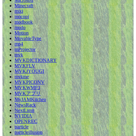
Microsoft
Minecraft
mixi
mocopi
modbook
modo
Motion
MovableType
mp4
mProjector
mvk
MVKDICTIONARY
MVKFLV
MVKJYOUGI
mvkme
MVKPICONV
MVKWMP3
MVKアプリ
MyJAMKitchen
NewsRack
NextLimit
NVIDIA
OPENREC
particle
particleillusion