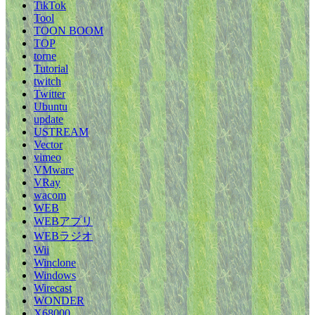
TikTok
Tool
TOON BOOM
TOP
torne
Tutorial
twitch
Twitter
Ubuntu
update
USTREAM
Vector
vimeo
VMware
VRay
wacom
WEB
WEBアプリ
WEBラジオ
Wii
Winclone
Windows
Wirecast
WONDER
X68000