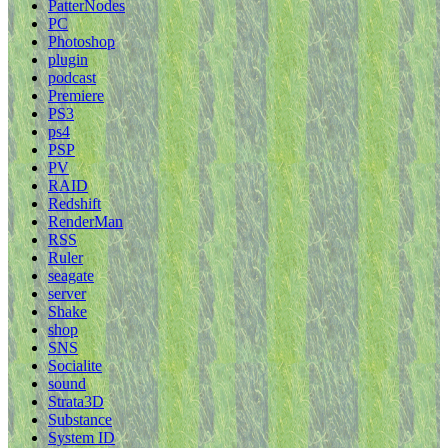
PatterNodes
PC
Photoshop
plugin
podcast
Premiere
PS3
ps4
PSP
PV
RAID
Redshift
RenderMan
RSS
Ruler
seagate
server
Shake
shop
SNS
Socialite
sound
Strata3D
Substance
System ID