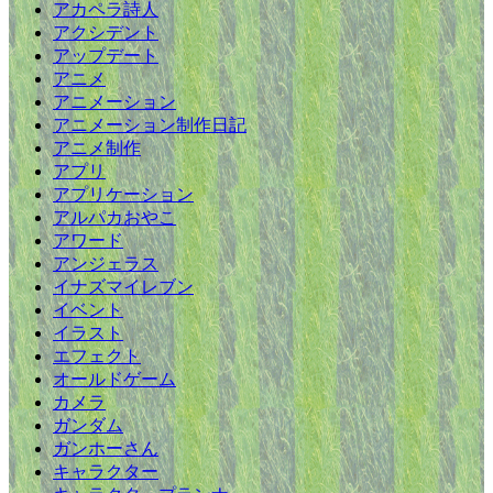
アカペラ詩人
アクシデント
アップデート
アニメ
アニメーション
アニメーション制作日記
アニメ制作
アプリ
アプリケーション
アルパカおやこ
アワード
アンジェラス
イナズマイレブン
イベント
イラスト
エフェクト
オールドゲーム
カメラ
ガンダム
ガンホーさん
キャラクター