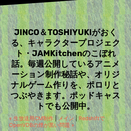
JINCO＆TOSHIYUKIがおく
る、キャラクタープロジェク
ト・JAMKitchenのこぼれ
話。毎週公開しているアニメ
ーション制作秘話や、オリジ
ナルゲーム作りを、ポロリと
つぶやきます。ポッドキャス
トでも公開中。
« 生放送用CM制作
|
メイン
|
Redshiftで
OpenVDBの煙が黒い問題 »