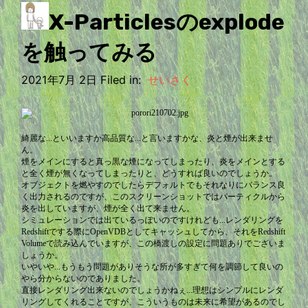
X-Particlesのexplode
を触ってみる
2021年7月 2日 Filed in:
せいさく
綺麗な...といいますか高品質な...と言いますかな、炎と煙が出来ませ
ん。
煙をメインにすると真っ黒な煙になってしまったり、炎をメインとする
と全く煙が無くなってしまったりと、どうすれば良いのでしょうか。
オブジェクトを燃やすのでしたらデフォルトでもそれなりにバランス良
く出力されるのですが、このスクリーンショットではパーティクルから
炎を出していますが、煙が全く出て来ません。
シミュレーションでは出ているっぽいのですけれども...レンダリングを
Redshiftでする際にOpenVDBとしてキャッシュしてから、それをRedshift
Volumeで読み込んでいますが、この橋渡しの設定に問題ありでございま
しょうか。
いやいや...もうもう問題がありそうな所が多すぎて何を調節して良いの
やら分からないのでありました。
直接レンダリング出来ないのでしょうかねぇ...理想はシンプルにレンダ
リングしてくれることですが、こういうものは未来に希望があるのでし