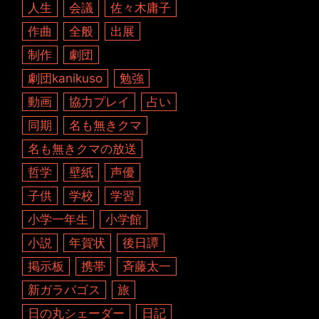
人生
会議
佐々木庸子
作曲
全般
出展
制作
劇団
劇団kanikuso
勉強
動画
協力プレイ
占い
同期
名も無きクマ
名も無きクマの放送
哲学
壁紙
声優
子供
学校
学習
小学一年生
小学館
小説
年賀状
後日譚
掲示板
携帯
斉藤太一
新ガラパゴス
旅
日の丸シェーダー
日記