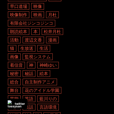
早口道場
映像
映像制作
映画
月杜
有限会社ジンコジンコ
朗読絵本
本
松井月杜
活動
渡辺文香
漫画
猫
生放送
生活
画像
監視システム
着信音
神
神崎ゆい
秘密
秘話
絵本
総合
自主制作アニメ
舞台
花のアイドル学園
芸能
英語
藍川りの
twitter
裏技
裏話
言語環境