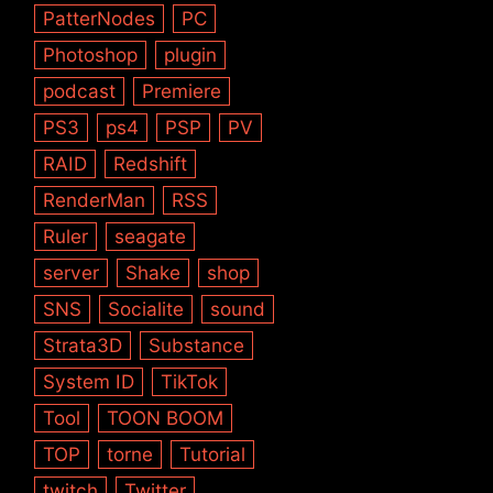
PatterNodes
PC
Photoshop
plugin
podcast
Premiere
PS3
ps4
PSP
PV
RAID
Redshift
RenderMan
RSS
Ruler
seagate
server
Shake
shop
SNS
Socialite
sound
Strata3D
Substance
System ID
TikTok
Tool
TOON BOOM
TOP
torne
Tutorial
twitch
Twitter