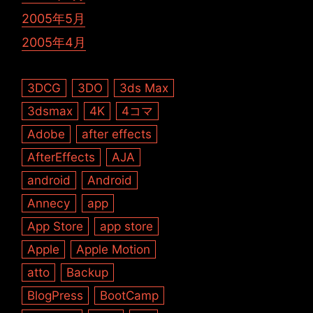
2005年5月
2005年4月
3DCG
3DO
3ds Max
3dsmax
4K
4コマ
Adobe
after effects
AfterEffects
AJA
android
Android
Annecy
app
App Store
app store
Apple
Apple Motion
atto
Backup
BlogPress
BootCamp