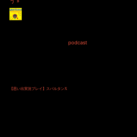
う »
【思い出実況プレイ】
スパルタンX
2020年6月24日 Filed in:
podcast
今回も先に謝っておいて欲しいと言われています！
皆さん申し訳ございません！！
どんな内容なのでしょうね。
謝って欲しいということは、謝らなければならないだけの内容だとは思
います。
たぶん落ち込んでますので励ましのお便り待ってます！
【思い出実況プレイ】スパルタンX