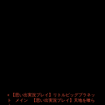
JINCO＆TOSHIYUKIがおく
る、キャラクタープロジェク
ト・JAMKitchenのこぼれ
話。毎週公開しているアニメ
ーション制作秘話や、オリジ
ナルゲーム作りを、ポロリと
つぶやきます。ポッドキャス
トでも公開中。
« 【思い出実況プレイ】リトルビッグプラネッ
ト
|
メイン
|
【思い出実況プレイ】天地を喰ら