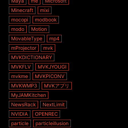
Maya
me
Microsoft
Minecraft
mixi
mocopi
modbook
modo
Motion
MovableType
mp4
mProjector
mvk
MVKDICTIONARY
MVKFLV
MVKJYOUGI
mvkme
MVKPICONV
MVKWMP3
MVKアプリ
MyJAMKitchen
NewsRack
NextLimit
NVIDIA
OPENREC
particle
particleillusion