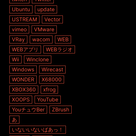
Ubuntu
update
USTREAM
Vector
vimeo
VMware
VRay
wacom
WEB
WEBアプリ
WEBラジオ
Wii
Winclone
Windows
Wirecast
WONDER
X68000
XBOX360
xfrog
XOOPS
YouTube
YouチュウBer
ZBrush
あ
いないいないばあっ！