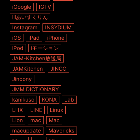
iGoogle
IGTV
iiiあいすくりん
Instagram
INSYDIUM
iOS
iPad
iPhone
iPod
iモーション
JAM-Kitchen放送局
JAMKitchen
JINCO
Jincony
JMM DICTIONARY
kanikuso
KONA
Lab
LHX
LINE
Linux
Lion
mac
Mac
macupdate
Mavericks