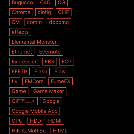
Bugucco
C4D
CG
Chrome
cintiq
CLIE
CM
comm
docomo
effects
Elemental Monster
Ethernet
Evernote
Expression
FBX
FCP
FFFTP
Flash
Flow
flv
FMCore
FumeFX
Game
Game Maker
GIFアニメ
Google
Google Mobile App
GPU
HDD
HDMI
HiKiKoMoRiSu
HTML