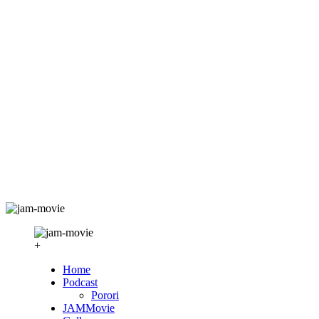
+
Home
Podcast
Porori
JAMMovie