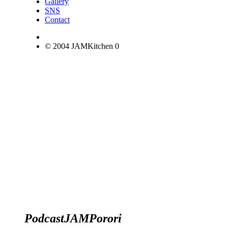
Gallery
SNS
Contact
© 2004 JAMKitchen
0
Podcast
JAM
Porori