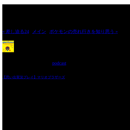
JINCO＆TOSHIYUKIがおくる、キ
ン制作秘話や、オリジナルゲーム作り
« 差し迫る24
|
メイン
|
ポケモンの売れ行きを知り思う »
【思い出実況プレイ】マリオブラザ
2019年11月20日 Filed in:
podcast
どうもハッキリ思い出せなかったようで少し落ち込んでましたが頑張って思い出
【思い出実況プレイ】マリオブラザーズ