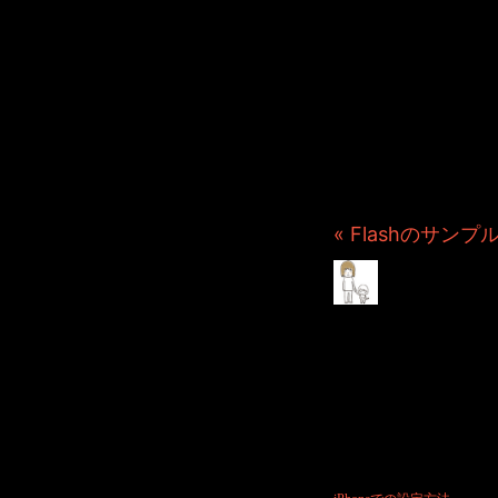
JINCO
ト・JAM
ション制
つぶ
« Flashのサ
iPhon
2009年9月25日 File
タイトルだけ読むとピンときま
で試してみたのです。
ですが、１回目は失敗した
手順は英語ですが、画像が掲載
でのアカウントメールをご