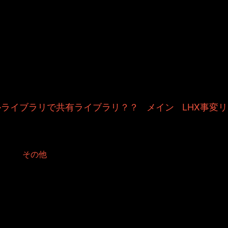
＆TOSHIYUKIがおくる、キャラクタ
Kitchenのこぼれ話。毎週公開して
作秘話や、オリジナルゲーム作りを
やきます。ポッドキャストでも公
ンプルライブラリで共有ライブラリ？？
|
メイン
|
LHX事変リ
eでGoogle AppsのGoogle Syn
d in:
その他
せんが、iPhoneでGoogle Appsの【メール、カレンダー、連絡先】を同期さ
ため書き残しておきました。
されているので、以下をご覧になれば設定は非常に簡単ですが、【Username】部分はご
入力ください。