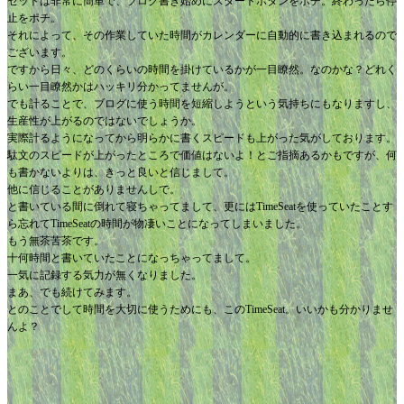
セットは非常に簡単で、ブログ書き始めにスタートボタンをポチ。終わったら停
止をポチ。
それによって、その作業していた時間がカレンダーに自動的に書き込まれるので
ございます。
ですから日々、どのくらいの時間を掛けているかが一目瞭然。なのかな？どれく
らい一目瞭然かはハッキリ分かってませんが。
でも計ることで、ブログに使う時間を短縮しようという気持ちにもなりますし、
生産性が上がるのではないでしょうか。
実際計るようになってから明らかに書くスピードも上がった気がしております。
駄文のスピードが上がったところで価値はないよ！とご指摘あるかもですが、何
も書かないよりは、きっと良いと信じまして。
他に信じることがありませんしで。
と書いている間に倒れて寝ちゃってまして、更にはTimeSeatを使っていたことす
ら忘れてTimeSeatの時間が物凄いことになってしまいました。
もう無茶苦茶です。
十何時間と書いていたことになっちゃってまして。
一気に記録する気力が無くなりました。
まあ、でも続けてみます。
とのことでして時間を大切に使うためにも、このTimeSeat。いいかも分かりませ
んよ？