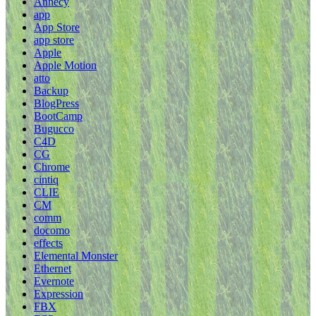
Annecy
app
App Store
app store
Apple
Apple Motion
atto
Backup
BlogPress
BootCamp
Bugucco
C4D
CG
Chrome
cintiq
CLIE
CM
comm
docomo
effects
Elemental Monster
Ethernet
Evernote
Expression
FBX