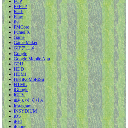
FCP
FFFTP
Flash
Flow
flv
FMCore
FumeFX
Game
Game Maker
GIFアニメ
Google
Google Mobile App
GPU
HDD
HDMI
HiKiKoMoRiSu
HTML
iGoogle
IGTV
iiiあいすくりん
Instagram
INSYDIUM
iOS
iPad
iPhone