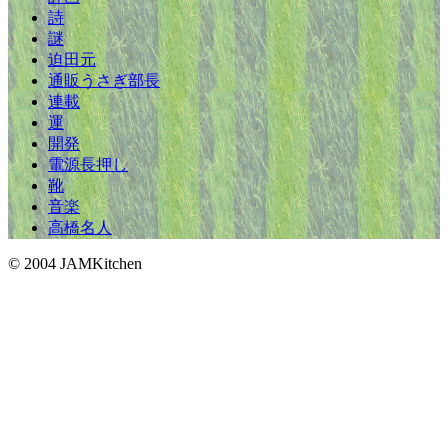
詩
謎
迫田元
通販うさぎ部長
連載
運
開発
電源長押し
靴
音楽
高橋名人
© 2004 JAMKitchen