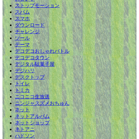
ストップモーション
スパム
スマホ
ダウンロード
チャレンジ
ツール
テーマ
デコデコおしゃれバトル
デコデコタウン
デジタル駄菓子屋
デジハリ
デスクトップ
トイレ
トミカ
ニコニコ生放送
ニンジャスズメおちゅん
ネット
ネットアルバム
ネットショップ
ネトアニ
ハドソン