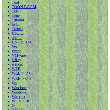
Tool
TOON BOOM
TOP
torne
Tutorial
twitch
Twitter
Ubuntu
update
USTREAM
Vector
vimeo
VMware
VRay
wacom
WEB
WEBアプリ
WEBラジオ
Wii
Winclone
Windows
Wirecast
WONDER
X
X68000