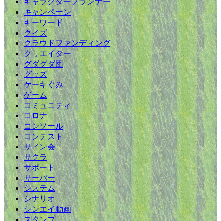
キャラクタープランナー
キャンペーン
キーワード
クイズ
クラウドファンディング
クリエイター
グダグダ団
グッズ
ケーキぐみ
ゲーム
コミュニティ
コロナ
コンソール
コンテスト
サイン会
サクラ
サポート
サーバー
システム
シナリオ
シンエイ動画
スタンプ