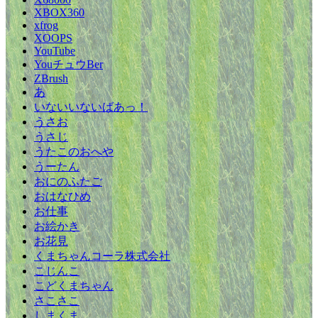
XBOX360
xfrog
XOOPS
YouTube
YouチュウBer
ZBrush
あ
いないいないばあっ！
うさお
うさじ
うたこのおへや
うーたん
おにのふたご
おはなひめ
お仕事
お絵かき
お花見
くまちゃんコーラ株式会社
こじんこ
こどくまちゃん
さこさこ
しまくま