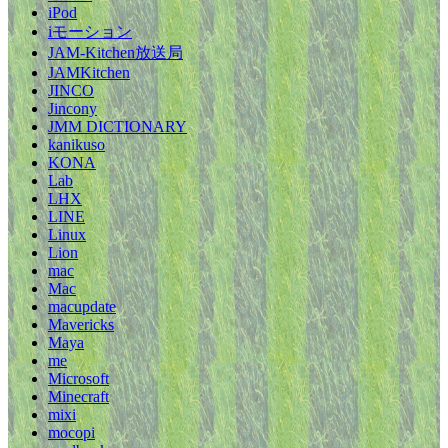
iPod
iモーション
JAM-Kitchen放送局
JAMKitchen
JINCO
Jincony
JMM DICTIONARY
kanikuso
KONA
Lab
LHX
LINE
Linux
Lion
mac
Mac
macupdate
Mavericks
Maya
me
Microsoft
Minecraft
mixi
mocopi