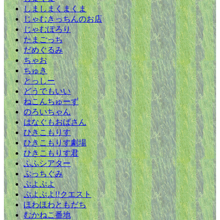
しましまくまくま
じゃむきっちんのお店
じゃむぽろり
たまごっち
だめぐるみ
ちゃお
ちゅき
とっしー
どうでもいい
ねこんちゅーず
のろいちゃん
はなぐもおばさん
ひきこもりす
ひきこもりす劇場
ひきこもりす君
ふふシアター
ぷっちぐみ
ぷよぷよ
ぷよぷよ!!クエスト
ほわほわともだち
むかねこ番地