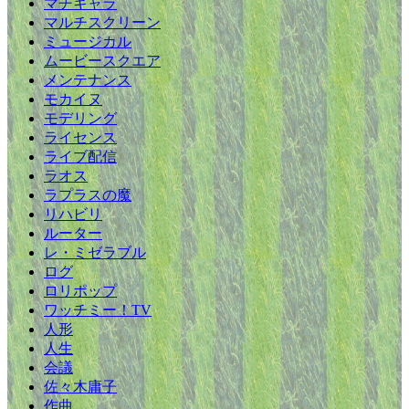
マチキャラ
マルチスクリーン
ミュージカル
ムービースクエア
メンテナンス
モカイヌ
モデリング
ライセンス
ライブ配信
ラオス
ラプラスの魔
リハビリ
ルーター
レ・ミゼラブル
ログ
ロリポップ
ワッチミー！TV
人形
人生
会議
佐々木庸子
作曲