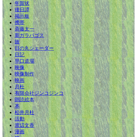
年賀状
後日譚
掲示板
携帯
斉藤太一
新ガラパゴス
旅
日の丸シェーダー
日記
早口道場
映像
映像制作
映画
月杜
有限会社ジンコジンコ
朗読絵本
本
松井月杜
活動
渡辺文香
漫画