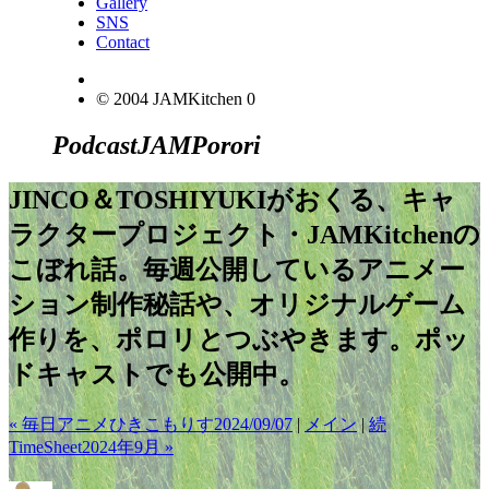
Gallery
SNS
Contact
© 2004 JAMKitchen
0
Podcast
JAM
Porori
JINCO＆TOSHIYUKIがおくる、キャ
ラクタープロジェクト・JAMKitchenの
こぼれ話。毎週公開しているアニメー
ション制作秘話や、オリジナルゲーム
作りを、ポロリとつぶやきます。ポッ
ドキャストでも公開中。
« 毎日アニメひきこもりす2024/09/07
|
メイン
|
続
TimeSheet2024年9月 »