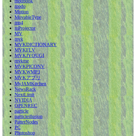
modbook
modo
Motion
MovableType
mp4
mProjector
MV
mvk
MVKDICTIONARY
MVKFLV
MVKJYOUGI
mvkme
MVKPICONV
MVKWMP3
MVKアプリ
MyJAMKitchen
NewsRack
NextLimit
NVIDIA
OPENREC
particle
particleillusion
PatterNodes
PC
Photoshop