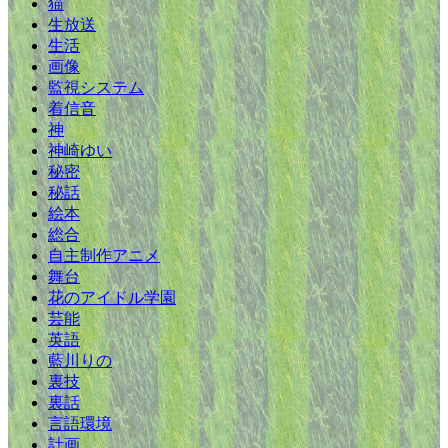
猫
生放送
生活
画像
監視システム
着信音
神
神崎ゆい
秘密
秘話
絵本
総合
自主制作アニメ
舞台
花のアイドル学園
芸能
英語
藍川りの
裏技
裏話
言語環境
計画