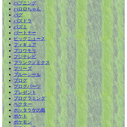
ハプニング
ハロロちゃん
バグ
パズドラ
パズミ
パートナー
ビッグニュース
フィギュア
フコウモリ
フジテレビ
フランクノミクス
フリーズ
ブルーシール
ブログ
ブログパーツ
プレゼント
プログラミング
ベクター
ホッタラケの島
ポケト
ポケモン