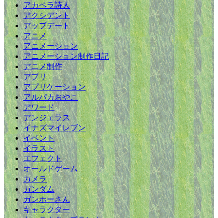
アカペラ詩人
アクシデント
アップデート
アニメ
アニメーション
アニメーション制作日記
アニメ制作
アプリ
アプリケーション
アルパカおやこ
アワード
アンジェラス
イナズマイレブン
イベント
イラスト
エフェクト
オールドゲーム
カメラ
ガンダム
ガンホーさん
キャラクター