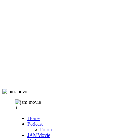
+
Home
Podcast
Porori
JAMMovie