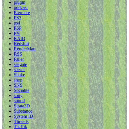
plugin
podcast
Premiere
PS3
ps4
PSP
PV
RAID
Redshift
RenderMan
RSS
Ruler
seagate
server
Shake
shop
SNS
Socialite
sony
sound
Strata3D
Substance
System ID
Threads
TikTok