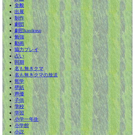
全般
出展
制作
劇団
劇団kanikuso
勉強
動画
協力プレイ
占い
同期
名も無きクマ
名も無きクマの放送
哲学
壁紙
声優
子供
学校
学習
小学一年生
小学館
小説