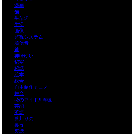
漫画
猫
生放送
生活
画像
監視システム
着信音
神
神崎ゆい
秘密
秘話
絵本
総合
自主制作アニメ
舞台
花のアイドル学園
芸能
英語
藍川りの
裏技
裏話