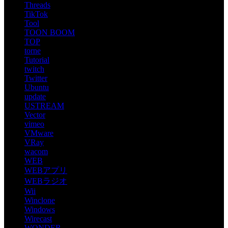
Threads
TikTok
Tool
TOON BOOM
TOP
torne
Tutorial
twitch
Twitter
Ubuntu
update
USTREAM
Vector
vimeo
VMware
VRay
wacom
WEB
WEBアプリ
WEBラジオ
Wii
Winclone
Windows
Wirecast
WONDER