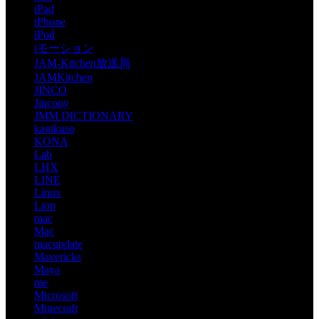
iPad
iPhone
iPod
iモーション
JAM-Kitchen放送局
JAMKitchen
JINCO
Jincony
JMM DICTIONARY
kanikuso
KONA
Lab
LHX
LINE
Linux
Lion
mac
Mac
macupdate
Mavericks
Maya
me
Microsoft
Minecraft