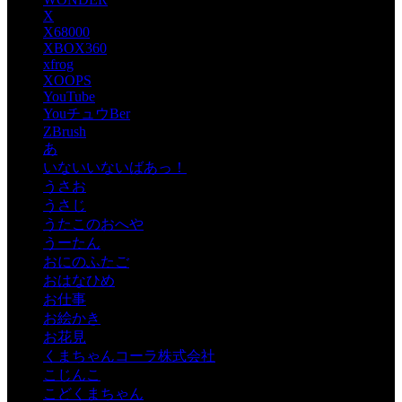
X
X68000
XBOX360
xfrog
XOOPS
YouTube
YouチュウBer
ZBrush
あ
いないいないばあっ！
うさお
うさじ
うたこのおへや
うーたん
おにのふたご
おはなひめ
お仕事
お絵かき
お花見
くまちゃんコーラ株式会社
こじんこ
こどくまちゃん