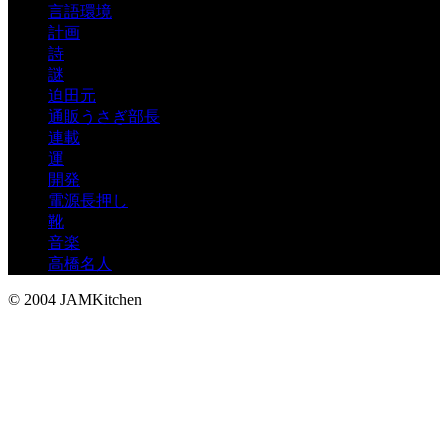
言語環境
計画
詩
謎
迫田元
通販うさぎ部長
連載
運
開発
電源長押し
靴
音楽
高橋名人
© 2004 JAMKitchen