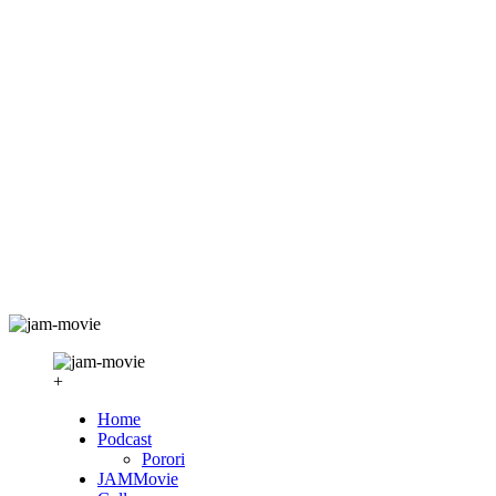
+
Home
Podcast
Porori
JAMMovie