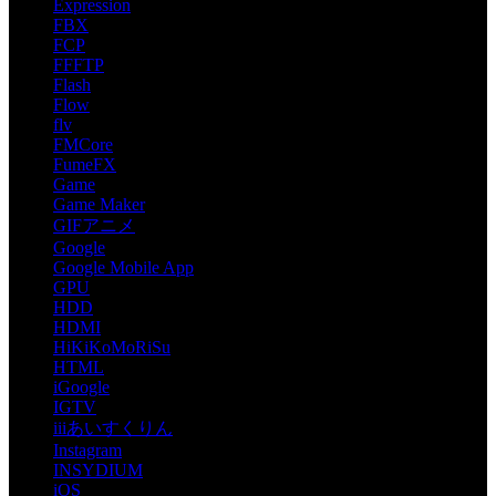
Expression
FBX
FCP
FFFTP
Flash
Flow
flv
FMCore
FumeFX
Game
Game Maker
GIFアニメ
Google
Google Mobile App
GPU
HDD
HDMI
HiKiKoMoRiSu
HTML
iGoogle
IGTV
iiiあいすくりん
Instagram
INSYDIUM
iOS