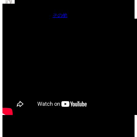
絵本読み聞かせ2024年9月
2024年9月16日 Filed in:
その他
というタイトルで書きましたので、しっかりと宣伝をさせて頂きたいと思いま
す。
実は宣伝したかどうかも記憶にないのでございました…
ありとあらゆるところでブログを書いてまして。