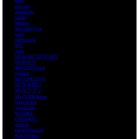
mixi
mocopi
modbook
modo
Motion
MovableType
mp4
mProjector
MV
mvk
MVKDICTIONARY
MVKFLV
MVKJYOUGI
mvkme
MVKPICONV
MVKWMP3
MVKアプリ
MyJAMKitchen
NewsRack
NextLimit
NVIDIA
OPENREC
particle
particleillusion
PatterNodes