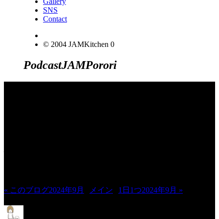
Gallery
SNS
Contact
© 2004 JAMKitchen
0
Podcast
JAM
Porori
JINCO＆TOSHIYUKIがおくる、キャ
ラクタープロジェクト・JAMKitchenの
こぼれ話。毎週公開しているアニメー
ション制作秘話や、オリジナルゲーム
作りを、ポロリとつぶやきます。ポッ
ドキャストでも公開中。
« このブログ2024年9月
|
メイン
|
1日1つ2024年9月 »