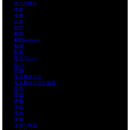
佐々木庸子
作曲
全般
出展
制作
劇団
劇団kanikuso
勉強
動画
協力プレイ
占い
同期
名も無きクマ
名も無きクマの放送
哲学
壁紙
声優
子供
学校
学習
小学一年生