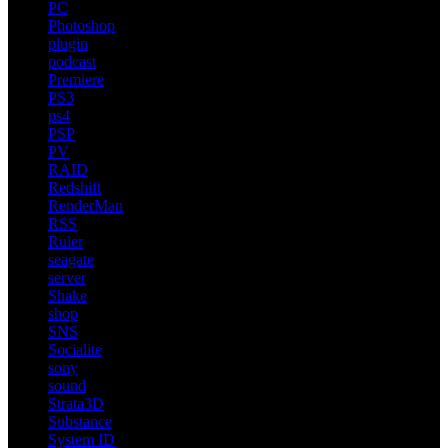
PC
Photoshop
plugin
podcast
Premiere
PS3
ps4
PSP
PV
RAID
Redshift
RenderMan
RSS
Ruler
seagate
server
Shake
shop
SNS
Socialite
sony
sound
Strata3D
Substance
System ID