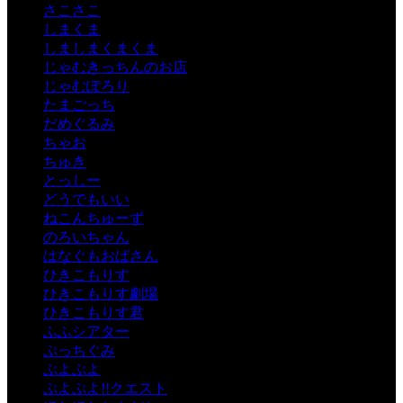
さこさこ
しまくま
しましまくまくま
じゃむきっちんのお店
じゃむぽろり
たまごっち
だめぐるみ
ちゃお
ちゅき
とっしー
どうでもいい
ねこんちゅーず
のろいちゃん
はなぐもおばさん
ひきこもりす
ひきこもりす劇場
ひきこもりす君
ふふシアター
ぷっちぐみ
ぷよぷよ
ぷよぷよ!!クエスト