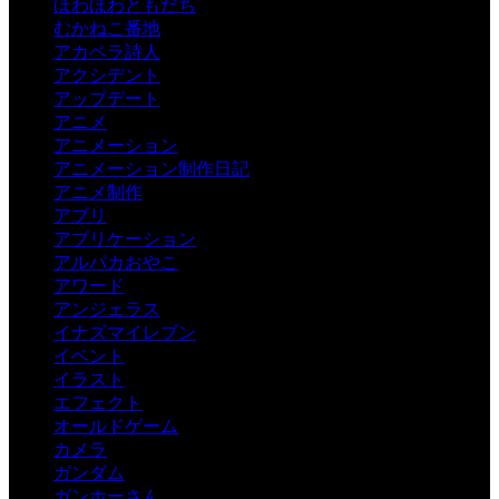
ほわほわともだち
むかねこ番地
アカペラ詩人
アクシデント
アップデート
アニメ
アニメーション
アニメーション制作日記
アニメ制作
アプリ
アプリケーション
アルパカおやこ
アワード
アンジェラス
イナズマイレブン
イベント
イラスト
エフェクト
オールドゲーム
カメラ
ガンダム
ガンホーさん