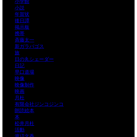
小学館
小説
年賀状
後日譚
掲示板
携帯
斉藤太一
新ガラパゴス
旅
日の丸シェーダー
日記
早口道場
映像
映像制作
映画
月杜
有限会社ジンコジンコ
朗読絵本
本
松井月杜
活動
渡辺文香