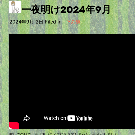
一夜明け2024年9月
2024年9月 2日 Filed in:
その他
昨日の今日で、もうネガティブに落ちてしまったかも分かりません。