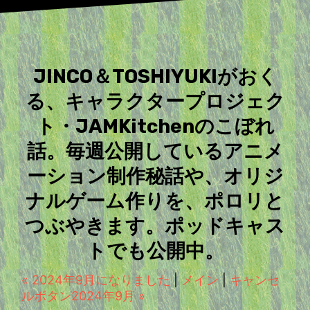
JINCO＆TOSHIYUKIがおく
る、キャラクタープロジェク
ト・JAMKitchenのこぼれ
話。毎週公開しているアニメ
ーション制作秘話や、オリジ
ナルゲーム作りを、ポロリと
つぶやきます。ポッドキャス
トでも公開中。
« 2024年9月になりました
|
メイン
|
キャンセ
ルボタン2024年9月 »